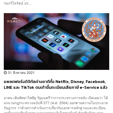
กนกวิไลรัตน์ ปร...
31 สิงหาคม 2021
แพลตฟอร์มดิจิทัลต่างชาติทั้ง Netflix, Disney, Facebook,
LINE และ TikTok ตบเท้าขึ้นทะเบียนเสียภาษี e-Service แล้ว
หลังบังคับใช้กฎหมาย 1 ก.ย. นี้
อาคม เติมพิทยาไพสิฐ รัฐมนตรีว่าการกระทรวงการคลัง เปิดเผยว่า ได้
ลงนามกฎกระทรวงฉบับที่ 377 (พ.ศ. 2564) ออกตามความในประมวล
รัษฎากร ว่าด้วยการดำเนินการเกี่ยวกับเอกสารหลักฐานและทะเบียน
ภาษีมูลค่าเพิ่มด้วยกระบวนการทางอิเล็กทรอนิกส์ สำหรับผู้ประกอบ