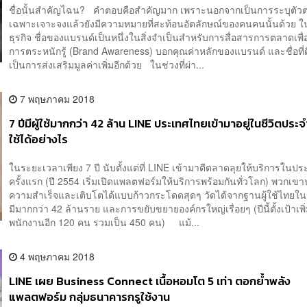
ชื่อนั้นสำคัญไฉน? คำตอบคือสำคัญมาก เพราะนอกจากเป็นการระบุตัวต
เฉพาะเจาะจงแล้วยังมีความหมายที่สะท้อนอัตลักษณ์ของคนคนนั้นด้วย 
ธุรกิจ ชื่อของแบรนด์เป็นหนึ่งในสิ่งจำเป็นสำหรับการสื่อสารการตลาดเพื่อ
การตระหนักรู้ (Brand Awareness) บอกคุณค่าหลักของแบรนด์ และชื่อที่ด
เป็นการส่งเสริมมูลค่าเพิ่มอีกด้วย ในช่วงที่ผ่า...
7 พฤษภาคม 2018
7 ปีมีผู้ใช้มากกว่า 42 ล้าน LINE ประเทศไทยเข้ามาอยู่ในชีวิตประจำ
ใช้ได้อย่างไร
ในระยะเวลาเพียง 7 ปี นับตั้งแต่ที่ LINE เข้ามาตีตลาดลุยให้บริการในป
ครั้งแรก (ปี 2554 เริ่มเปิดแพลตฟอร์มให้บริการพร้อมกันทั่วโลก) พวกเ
ความสำเร็จและเติบโตได้แบบก้าวกระโดดสุดๆ วัดได้จากฐานผู้ใช้ไทยในปัจ
มีมากกว่า 42 ล้านราย และการขยับขยายองค์กรใหญ่เรื่อยๆ (ปีนี้ตั้งเป้าเพิ
พนักงานอีก 120 คน รวมเป็น 450 คน) แม้...
4 พฤษภาคม 2018
LINE เผย Business Connect เนื้อหอมโต 5 เท่า ตอกย้ำพลัง
แพลตฟอร์ม กลุ่มธนาคารกรูใช้งาน