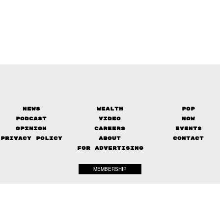
News
Wealth
Pop
Podcast
Video
Now
Opinion
Careers
Events
Privacy Policy
About
Contact
FOR ADVERTISING
MEMBERSHIP
© 2017-
2026
The Standard. All rights reserved.