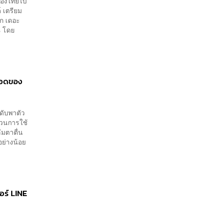
มืองไทยไป
์ เตรียม
อก เดอะ
s โดย
รอดของ
ดับพาตัว
ส่วนการใช้
ืมตาตื่น
อย่างน้อย
อร์ LINE