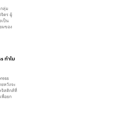
กลุ่ม
ิตร ผู้
งเป็น
นิยมของ
ess ทำไม
press
โดยหวังจะ
สติกส์ที่
พื่อยก