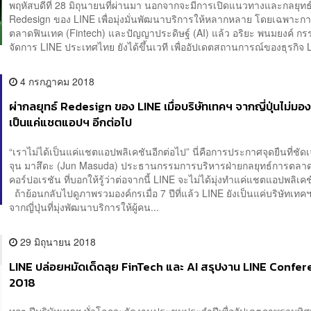
พฤหัสบดีที่ 28 มิถุนายนที่ผ่านมา นอกจากจะมีการเปิดแนวทางและกลยุทธ
Redesign ของ LINE เพื่อมุ่งมั่นพัฒนาบริการให้หลากหลาย โดยเฉพาะกา
ตลาดฟินเทค (Fintech) และปัญญาประดิษฐ์ (AI) แล้ว อริยะ พนมยงค์ กรร
จัดการ LINE ประเทศไทย ยังได้ขึ้นเวที เพื่ออัปเดตสถานการณ์ของธุรกิจ L
4 กรกฎาคม 2018
ผ่ากลยุทธ์ Redesign ของ LINE เมื่อบริษัทเทคฯ จากญี่ปุ่นไม่มอ
เป็นแค่แชตแอปฯ อีกต่อไป
“เราไม่ได้เป็นแค่แชตแอปพลิเคชันอีกต่อไป” นี่คือการประกาศจุดยืนที่ชั
จุน มาสึดะ (Jun Masuda) ประธานกรรมการบริหารฝ่ายกลยุทธ์การตลา
คอร์ปอเรชัน ที่บอกให้รู้ว่าต่อจากนี้ LINE จะไม่ได้มุ่งทำแค่แชตแอปพลิเคช
ถ้าย้อนกลับไปดูภาพรวมองค์กรเมื่อ 7 ปีที่แล้ว LINE ยังเป็นแค่บริษัทเทคฯ
จากญี่ปุ่นที่มุ่งพัฒนาบริการให้ผู้คน...
29 มิถุนายน 2018
LINE ปล่อยหมัดเด็ดลุย FinTech และ AI สรุปงาน LINE Confe
2018