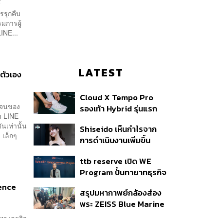
์
รรุกคืบ
มการผู้
INE...
LATEST
งตัวเอง
Cloud X Tempo Pro
ดเจนของ
รองเท้า Hybrid รุ่นแรก
ด LINE
ของ On
ันเท่านั้น
Shiseido เห็นกำไรจาก
 เล็กๆ
การดำเนินงานเพิ่มขึ้น
90.1% ในช่วงครึ่งแรกของ
ttb reserve เปิด WE
ปี 2026
Program ปั้นทายาทธุรกิจ
รุ่นสองสานต่อความมั่งคั่ง
rence
สรุปมหากาพย์กล้องส่อง
ตั้งเป้าขยายฐานลูกค้าแตะ
พระ ZEISS Blue Marine
11,000 ราย ดัน AUM
จากสัญญาผลิต 8.3 ล้าน
เติบโต 10% ต่อปีในอีก 3-5