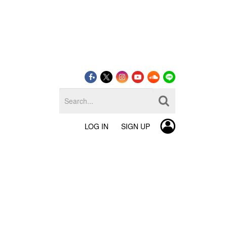
LOG IN
SIGN UP