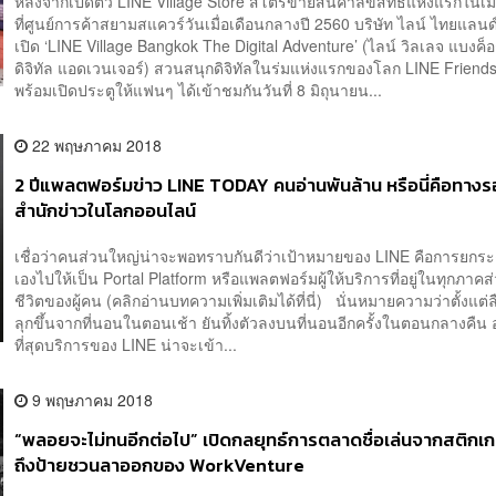
หลังจากเปิดตัว LINE Village Store สโตร์ขายสินค้าลิขสิทธิ์แห่งแรกในเ
ที่ศูนย์การค้าสยามสแควร์วันเมื่อเดือนกลางปี 2560 บริษัท ไลน์ ไทยแลนด
เปิด ‘LINE Village Bangkok The Digital Adventure’ ​(ไลน์ วิลเลจ แบงค็
ดิจิทัล แอดเวนเจอร์) สวนสนุกดิจิทัลในร่มแห่งแรกของโลก LINE Friend
พร้อมเปิดประตูให้แฟนๆ ได้เข้าชมกันวันที่ 8 มิถุนายน...
22 พฤษภาคม 2018
2 ปีแพลตฟอร์มข่าว LINE TODAY คนอ่านพันล้าน หรือนี่คือทาง
สำนักข่าวในโลกออนไลน์
เชื่อว่าคนส่วนใหญ่น่าจะพอทราบกันดีว่าเป้าหมายของ LINE คือการยกระ
เองไปให้เป็น Portal Platform หรือแพลตฟอร์มผู้ให้บริการที่อยู่ในทุกภาค
ชีวิตของผู้คน (คลิกอ่านบทความเพิ่มเติมได้ที่นี่) นั่นหมายความว่าตั้งแต่ล
ลุกขึ้นจากที่นอนในตอนเช้า ยันทิ้งตัวลงบนที่นอนอีกครั้งในตอนกลางคืน 
ที่สุดบริการของ LINE น่าจะเข้า...
9 พฤษภาคม 2018
“พลอยจะไม่ทนอีกต่อไป” เปิดกลยุทธ์การตลาดชื่อเล่นจากสติกเก
ถึงป้ายชวนลาออกของ WorkVenture