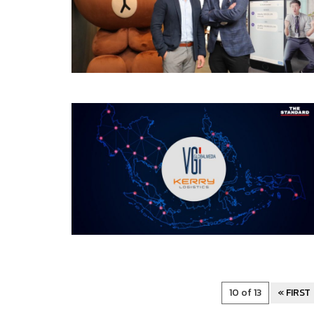
10 of 13
« FIRST