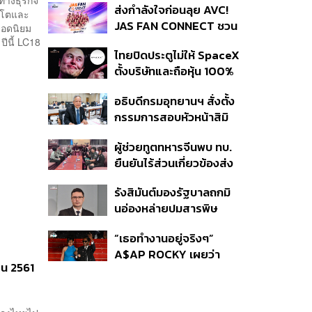
ทางธุรกิจ
ส่งกำลังใจก่อนลุย AVC!
สู่ข้อพิพาท ‘มาเวลล์ฯ’
ปีข้างหน้า
ิบโตและ
JAS FAN CONNECT ชวน
ฟ้อง ‘โทน บางแค’ ผิดนัด
ยอดนิยม
แฟนลูกยางใกล้ชิดนักตบ
ปีนี้ LC18
จ่ายหนี้-แอบระบุแบรนด์
ไทยปิดประตูไม่ให้ SpaceX
สาวทีมชาติไทย 15 ส.ค.นี้
ตั้งบริษัทและถือหุ้น 100%
ในไทย ชี้ดาวเทียมวงโคจร
อธิบดีกรมอุทยานฯ สั่งตั้ง
ต่ำเป็นเรื่องอธิปไตย ไม่
กรรมการสอบหัวหน้าสิมิ
ยอมแลกในโต๊ะเจรจาการ
ลัน ปมปล่อย ‘วีระ’ เข้าพัก
ค้า
ผู้ช่วยทูตทหารจีนพบ ทบ.
แรม ทั้งที่ประกาศห้ามค้าง
ยืนยันไร้ส่วนเกี่ยวข้องส่ง
คืนตั้งแต่ปี 61
อาวุธให้กัมพูชาใช้รบ
รังสิมันต์มองรัฐบาลถกมิ
ชายแดน ย้ำจริงใจต่อไทย
นอ่องหล่ายปมสารพิษ
หวังเห็นทางออกสันติวิธี
แม่น้ำกกไม่เกิดประโยชน์
“เธอทำงานอยู่จริงๆ”
ปัญหาแท้จริงคือกองกำลัง
A$AP ROCKY เผยว่า
ว้า
ยน 2561
Rihanna กำลังอยู่ในสตูดิ
โอเพื่อทำเพลงใหม่