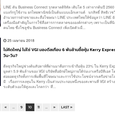
LINE ดัน Business Connect รุกตลาดดิจิทัล เติบโต 5 เท่าจากต้นปี 2560 
แบงก์กรูใช้งาน ยกไทยพาณิชย์เป็นต้นแบบแอ็กเคานต์ นรสิทธิ์ สิทธิเวชวิจ
อำนวยการฝ่ายขายและสื่อโฆษณา LINE ประเทศไทยให้ข้อมูลว่า LINE ยั
เครื่องมือสำคัญในการใช้สื่อสารการตลาดขององค์กรต่างๆ เพราะเป็นที่
คนไทย ซึ่งโซลูชัน Business Connect เพิ่งเปิดตัวเมื่...
25 เมษายน 2018
ไม่คิดใหญ่ ไม่ใช่ VGI มองดีลเกือบ 6 พันล้านซื้อหุ้น Kerry Expr
วิน-วิน?
ดีลธุรกิจใหญ่ช่วงต้นสัปดาห์ที่ผ่านมาคือการเข้าถือหุ้น 23% ใน Kerry Ex
มูลค่า 5.9 พันล้านของ VGI บริษัทสื่อยักษ์ใหญ่ภายใต้ร่มเงาเครือบีทีเอส 
ต่อยอดธุรกิจทั้งการเพิ่มพื้นที่โฆษณาและการใช้ประโยชน์จากเครือข่ายโลจิ
มี เรื่องการลงทุนใน Kerry เป็นส่วนประกอบหนึ่งของสะพานที่ VGI สร้างเ
ระดับตัวเองให้สูงและไกลกว่า ‘สื่...
«
...
9
10
11
...
»
LAST »