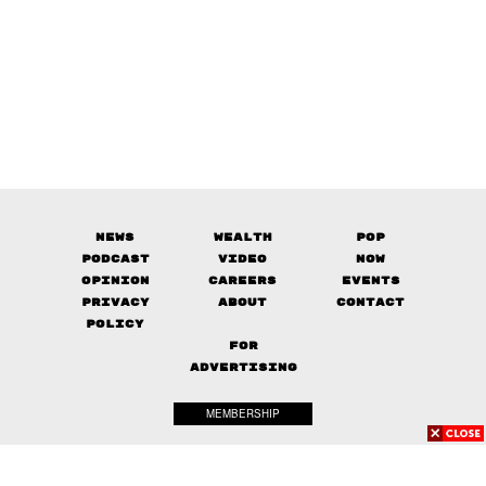
News
Wealth
Pop
Podcast
Video
Now
Opinion
Careers
Events
Privacy
About
Contact
Policy
FOR
ADVERTISING
MEMBERSHIP