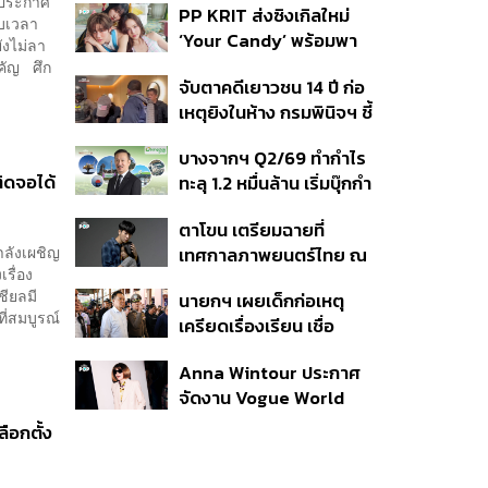
จประกาศ
PP KRIT ส่งซิงเกิลใหม่
ปมค้นประวัติคดีกราดยิงที่
บเวลา
‘Your Candy’ พร้อมพา
สหรัฐฯ
ังไม่ลา
ต้าเหนิง และ ณิชา ร่วมมิว
คัญ ศึก
จับตาคดีเยาวชน 14 ปี ก่อ
สิกวิดีโอ
เหตุยิงในห้าง กรมพินิจฯ ชี้
ประพฤติดี-รับการรักษาต่อ
บางจากฯ Q2/69 ทำกำไร
เนื่อง ประเมินปล่อยตัว
ิดจอได้
ทะลุ 1.2 หมื่นล้าน เริ่มบุ๊กกำ
ไร ‘SAF’ เชิงพาณิชย์ครั้ง
ตาโขน เตรียมฉายที่
แรก หนุนรายได้ครึ่งปีทะลุ
ำลังเผชิญ
เทศกาลภาพยนตร์ไทย ณ
3.2 แสนล้าน
เรื่อง
ประเทศบราซิล
ชียลมี
นายกฯ เผยเด็กก่อเหตุ
ที่สมบูรณ์
เครียดเรื่องเรียน เชื่อ
เตรียมการเป็นขั้นตอน ชี้มี
Anna Wintour ประกาศ
กระสุนอีกกว่า 30 นัด หาก
จัดงาน Vogue World
ไม่จบชีวิตตัวเองอาจสูญ
2027 ที่ซานฟรานซิสโก
เสียเพิ่ม
ลือกตั้ง