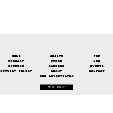
News
Wealth
Pop
Podcast
Video
Now
Opinion
Careers
Events
Privacy Policy
About
Contact
FOR ADVERTISING
MEMBERSHIP