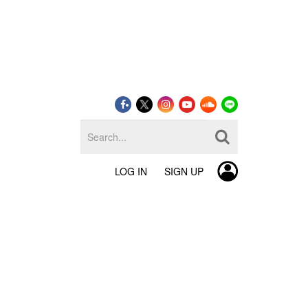
LOG IN
SIGN UP