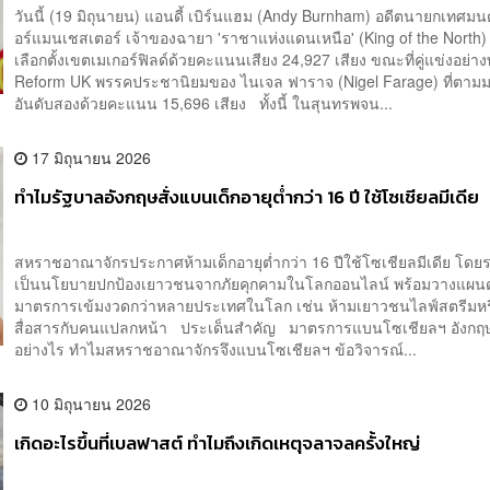
วันนี้ (19 มิถุนายน) แอนดี้ เบิร์นแฮม (Andy Burnham) อดีตนายกเทศมน
อร์แมนเชสเตอร์ เจ้าของฉายา 'ราชาแห่งแดนเหนือ' (King of the North
เลือกตั้งเขตเมเกอร์ฟิลด์ด้วยคะแนนเสียง 24,927 เสียง ขณะที่คู่แข่งอย่า
Reform UK พรรคประชานิยมของ ไนเจล ฟาราจ (Nigel Farage) ที่ตามม
อันดับสองด้วยคะแนน 15,696 เสียง ทั้งนี้ ในสุนทรพจน...
17 มิถุนายน 2026
ทำไมรัฐบาลอังกฤษสั่งแบนเด็กอายุต่ำกว่า 16 ปี ใช้โซเชียลมีเดีย
สหราชอาณาจักรประกาศห้ามเด็กอายุต่ำกว่า 16 ปีใช้โซเชียลมีเดีย โดยร
เป็นนโยบายปกป้องเยาวชนจากภัยคุกคามในโลกออนไลน์ พร้อมวางแผน
มาตรการเข้มงวดกว่าหลายประเทศในโลก เช่น ห้ามเยาวชนไลฟ์สตรีมห
สื่อสารกับคนแปลกหน้า ประเด็นสำคัญ มาตรการแบนโซเชียลฯ อังกฤษ
อย่างไร ทำไมสหราชอาณาจักรจึงแบนโซเชียลฯ ข้อวิจารณ์...
10 มิถุนายน 2026
เกิดอะไรขึ้นที่เบลฟาสต์ ทำไมถึงเกิดเหตุจลาจลครั้งใหญ่