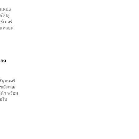
ำแหน่ง
ไปสู่
ร์เมอร์
ั่นคลอน
ือง
กรัฐมนตรี
ุขอังกฤษ
้นำ พร้อม
กต่อไป