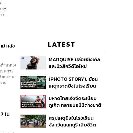
ช
หราช
การ
LATEST
ม่ หลัง
MARQUISE ปล่อยซิงเกิล
กตำแหน่ง
และมิวสิกวิดีโอใหม่
ระบวนการ
IRONIC ที่เสียดสีความ
ลี่ยนผ่าน
(PHOTO STORY): ย้อน
สัมพันธ์สุด Toxic
ารณ์
เหตุกราดยิงในโรงเรียน
ต่างประเทศ ที่ผู้ก่อเหตุเป็น
มหาดไทยเร่งจัดระเบียบ
นักเรียน
ภูเก็ต ทลายนอมินีต่างชาติ
คุมเจ็ตสกี สางบริษัทฮุบ
 7 ใน
สรุปเหตุยิงในโรงเรียน
ที่ดิน เคลียร์ใบอนุญาต
จังหวัดนนทบุรี เสียชีวิต
โรงแรมค้าง 7 ปี
รวม 8 ราย โฆษก ตร. เผย