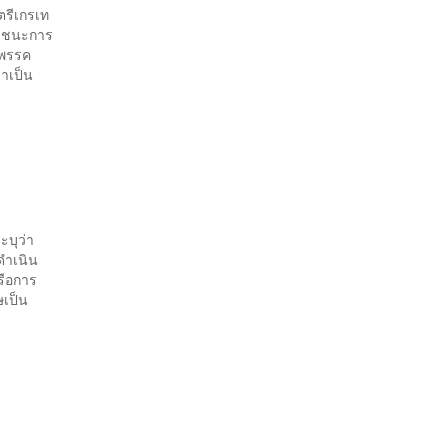
ตรีเกรเท
) ชนะการ
งพรรค
าเป็น
ะบุว่า
ดำเนิน
รือการ
เป็น