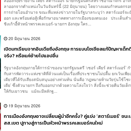
สื่ออังกฤษรายงาน เคียร์ สตาร์เมอร์ นายกรัฐมนตรีสหราชอาณาจักร อา
ลาออกจากตำแหน่งในวันจันทร์นี้ (22 มิถุนายน) โดยวางแผนกำหนดกรอ
การถ่ายโอนอำนาจ ขณะที่แหล่งข่าวภายในรัฐบาลระบุว่า สตาร์เมอร์จะย
ออก และพร้อมต่อสู้เพื่อรักษาอนาคตทางการเมืองของตนเอง ประเด็นสำ
ชิงเก้าอี้หัวหน้าพรรคเลเบอร์-นายกฯ อังกฤษ ใคร...
20 มิถุนายน 2026
เปิดบทเรียนจากอินเดียถึงอังกฤษ การแบนโซเชียลแก้ปัญหาเด็กต
จริง? หรือแค่ย้ายไปแอปอื่น
รัฐบาลอังกฤษภายใต้การนำของนายกรัฐมนตรี ‘เซอร์ เคียร์ สตาร์เมอร์’ ก
กับสารพัดวาระแห่งชาติที่ล้วนแต่เป็นเรื่องที่ประชาชนไม่ปลื้ม ยกเว้นเพียง
เดียวที่ได้รับเสียงสนับสนุนอย่างท่วมท้น นั่นคือ ‘กฎหมายห้ามวัยรุ่นใช้โซเ
เดีย’ ซึ่งตัวนายกฯ ถึงกับออกปากด้วยความโล่งใจว่า สิ่งนี้จะช่วยคืนวัยเด็ก
ให้กับเยาวชน แม้จะมีหลักฐ...
19 มิถุนายน 2026
การเมืองอังกฤษอาจเปลี่ยนผู้นำอีกครั้ง? คู่แข่ง ‘สตาร์เมอร์’ ชนะเ
สส.เขต ปูทางสู่การเป็นหัวหน้าพรรคเลเบอร์คนใหม่