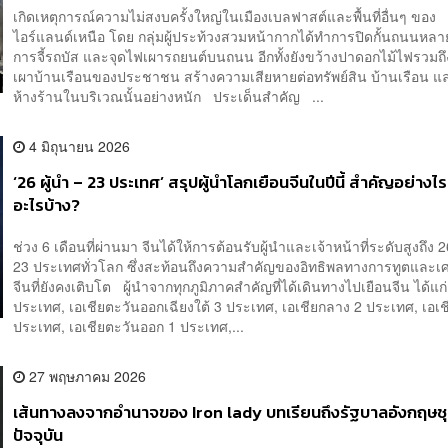
เกิดเหตุการณ์ความไม่สงบครั้งใหญ่ในเมืองเบลฟาสต์และพื้นที่อื่นๆ ของ
ไอร์แลนด์เหนือ โดย กลุ่มผู้ประท้วงสวมหน้ากากได้ทำการปิดกั้นถนนหลา
การจี้รถบัส และจุดไฟเผารถยนต์บนถนน อีกทั้งยังขว้างปาดอกไม้ไฟรวมถึ
เผาบ้านเรือนของประชาชน สร้างความเสียหายต่อทรัพย์สิน บ้านเรือน แล
ห้างร้านในบริเวณนั้นอย่างหนัก ประเด็นสำคัญ ...
4 มิถุนายน 2026
‘26 ผู้นำ – 23 ประเทศ’ สรุปผู้นำโลกเยือนจีนในปีนี้ สำคัญอย่างไ
อะไรบ้าง?
ช่วง 6 เดือนที่ผ่านมา จีนได้ให้การต้อนรับผู้นำและเจ้าหน้าที่ระดับสูงถึง
23 ประเทศทั่วโลก ซึ่งสะท้อนถึงความสำคัญของอิทธิพลทางการทูตและเ
จีนที่ยังคงเติบโต ผู้นำจากทุกภูมิภาคสำคัญที่ได้เดินทางไปเยือนจีน ได้แก
ประเทศ, เอเชียตะวันออกเฉียงใต้ 3 ประเทศ, เอเชียกลาง 2 ประเทศ, เอเชี
ประเทศ, เอเชียตะวันออก 1 ประเทศ,...
27 พฤษภาคม 2026
เส้นทางลงจากอำนาจของ Iron lady บทเรียนถึงรัฐบาลอังกฤษช
ปัจจุบัน