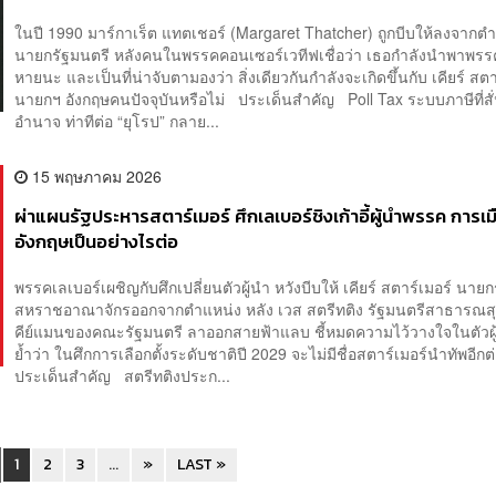
ในปี 1990 มาร์กาเร็ต แทตเชอร์ (Margaret Thatcher) ถูกบีบให้ลงจากต
นายกรัฐมนตรี หลังคนในพรรคคอนเซอร์เวทีฟเชื่อว่า เธอกำลังนำพาพรรค
หายนะ และเป็นที่น่าจับตามองว่า สิ่งเดียวกันกำลังจะเกิดขึ้นกับ เคียร์ สตา
นายกฯ อังกฤษคนปัจจุบันหรือไม่ ประเด็นสำคัญ Poll Tax ระบบภาษีที่ส
อำนาจ ท่าทีต่อ “ยุโรป” กลาย...
15 พฤษภาคม 2026
ผ่าแผนรัฐประหารสตาร์เมอร์ ศึกเลเบอร์ชิงเก้าอี้ผู้นำพรรค การเม
อังกฤษเป็นอย่างไรต่อ
พรรคเลเบอร์เผชิญกับศึกเปลี่ยนตัวผู้นำ หวังบีบให้ เคียร์ สตาร์เมอร์ นาย
สหราชอาณาจักรออกจากตำแหน่ง หลัง เวส สตรีทติง รัฐมนตรีสาธารณส
คีย์แมนของคณะรัฐมนตรี ลาออกสายฟ้าแลบ ชี้หมดความไว้วางใจในตัวผู
ย้ำว่า ในศึกการเลือกตั้งระดับชาติปี 2029 จะไม่มีชื่อสตาร์เมอร์นำทัพอี
ประเด็นสำคัญ สตรีทติงประก...
1
2
3
...
»
LAST »