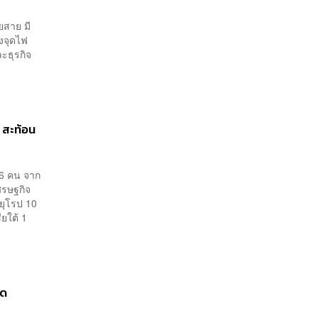
ยสาย มี
งจุดไฟ
ะธุรกิจ
ร สะท้อน
 26 คน จาก
ศรษฐกิจ
่ยุโรป 10
ยใต้ 1
ุด