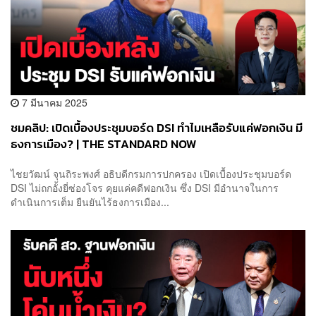
7 มีนาคม 2025
ชมคลิป: เปิดเบื้องประชุมบอร์ด DSI ทำไมเหลือรับแค่ฟอกเงิน มี
ธงการเมือง? | THE STANDARD NOW
ไชยวัฒน์ จุนถิระพงศ์ อธิบดีกรมการปกครอง เปิดเบื้องประชุมบอร์ด
DSI ไม่ถกอั้งยี่ซ่องโจร คุยแค่คดีฟอกเงิน ซึ่ง DSI มีอำนาจในการ
ดำเนินการเต็ม ยืนยันไร้ธงการเมือง...