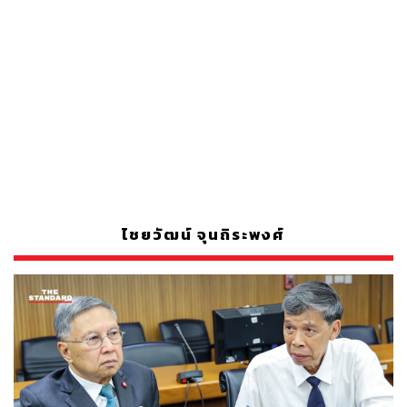
ไชยวัฒน์ จุนถิระพงศ์