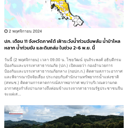
2 พฤศจิกายน 2024
ปภ. เตือน 11 จังหวัดภาคใต้ เฝ้าระวังน้ำท่วมฉับพลัน น้ำป่าไหล
หลาก น้ำท่วมขัง และดินถล่ม ในช่วง 2-6 พ.ย. นี้
วันนี้ (2 พฤศจิกายน) เวลา 09.00 น. ไชยวัฒน์ จุนถิระพงศ์ อธิบดีกรม
ป้องกันและบรรเทาสาธารณภัย (ปภ.) เปิดเผยว่า กองอำนวยการ
ป้องกันและบรรเทาสาธารณภัยกลาง (กอปภ.ก.) ติดตามสภาวะอากาศ
และพิจารณาปัจจัยเสี่ยง ประกอบกับสำนักงานทรัพยากรน้ำแห่งชาติ
(สทนช.) ติดตามการคาดการณ์สภาพอากาศ พบว่าบริเวณความกด
อากาศสูงกำลังปานกลางถึงค่อนข้างแรงจากสาธารณรัฐประชาชนจีน
จะแผ่เส...