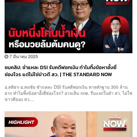
7 มีนาคม 2025
ชมคลิป: ชำแหละ DSI รับคดีฟอกเงิน ทำไมทิ้งข้อหาอั้งยี่
ซ่องโจร แต่ไม่ใช่ข่าวดี สว. | THE STANDARD NOW
อ.สติธร-อ.สมชัย ชำแหละ DSI รับคดีฟอกเงิน หาหลักฐาน 300 ล้าน
ยาก ทำไมทิ้งข้อหาอั้งยี่ซ่องโจร? อาจเห็น กกต. รีบแจกใบดำ สว. ไม่ใช่
ข่าวดีของ สว....