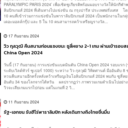
PARALYMPIC PARIS 2024’ เพื่อเชิดชูเกียรติพร้อมมอบรางวัลให้นักกีฬา
ลิมปิกเกมส์ 2024 ที่เดินทางไปแข่งขัน ณ กรุงปารีส ประเทศฝรั่งเศส โด
10 คนที่เข้าร่วมการแข่งขันในพาราลิมปิกเกมส์ 2024 เป็นพนักงานในกลุ่
เดอะมอลล์กรุ๊ป และ 5 ใน 10 คนสามารถคว้าเหรียญรางวัล...
17 กันยายน 2024
วิว กุลวุฒิ คืนสนามก่อนแซงชนะ ซูลี่หยาง 2-1 เกม ผ่านเข้ารอบส
China Open 2024
วันนี้ (17 กันยายน) การแข่งขันแบดมินตัน China Open 2024 รอบแรก 
ระดับเวิลด์ทัวร์ ซูเปอร์ 1000) ระหว่าง วิว-กุลวุฒิ วิทิตศานต์ มืออันดับ 
หวนคืนสนามอีกครั้งหลังคว้าเหรียญเงินโอลิมปิกเกมส์ 2024 พบกับ ซูลี่หย
อันดับ 34 ของโลกจากไต้หวัน ผลปรากฏว่า ภาพรวมเกมดำเนินไปอย่างช
วิวจะเสียเกมแรกไปก่อน แต่ในเกมที่ 2 วิ...
11 กันยายน 2024
รัฐ-เอกชน รับฮีโร่พาราลิมปิก หลังเดินทางถึงไทยชื่นมื่น