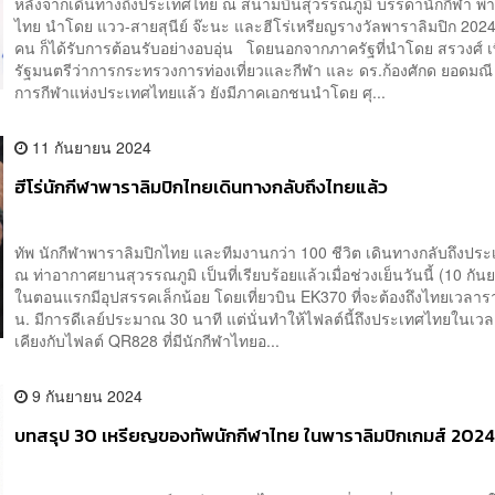
หลังจากเดินทางถึงประเทศไทย ณ สนามบินสุวรรณภูมิ บรรดานักกีฬา พา
ไทย นำโดย แวว-สายสุนีย์ จ๊ะนะ และฮีโร่เหรียญรางวัลพาราลิมปิก 202
คน ก็ได้รับการต้อนรับอย่างอบอุ่น โดยนอกจากภาครัฐที่นำโดย สรวงศ์ 
รัฐมนตรีว่าการกระทรวงการท่องเที่ยวและกีฬา และ ดร.ก้องศักด ยอดมณี ผ
การกีฬาแห่งประเทศไทยแล้ว ยังมีภาคเอกชนนำโดย ศุ...
11 กันยายน 2024
ฮีโร่นักกีฬาพาราลิมปิกไทยเดินทางกลับถึงไทยแล้ว
ทัพ นักกีฬาพาราลิมปิกไทย และทีมงานกว่า 100 ชีวิต เดินทางกลับถึงปร
ณ ท่าอากาศยานสุวรรณภูมิ เป็นที่เรียบร้อยแล้วเมื่อช่วงเย็นวันนี้ (10 ก
ในตอนแรกมีอุปสรรคเล็กน้อย โดยเที่ยวบิน EK370 ที่จะต้องถึงไทยเวลาร
น. มีการดีเลย์ประมาณ 30 นาที แต่นั่นทำให้ไฟลต์นี้ถึงประเทศไทยในเวล
เคียงกับไฟลต์ QR828 ที่มีนักกีฬาไทยอ...
9 กันยายน 2024
บทสรุป 30 เหรียญของทัพนักกีฬาไทย ในพาราลิมปิกเกมส์ 202