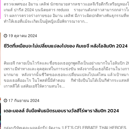
ตรวจเพศของ อิมาน เคลิฟ นักชกมวยสากลชาวแอลจีเรียดีกรีเหรียญทองโ
เกมส์ ปารีส 2024 บนนิตยสาร reduxx รายงานดังกล่าวสามารถกล่าวโด
ว่า ผลการตรวจร่างกายของ อิมาน เคลิฟ มีภาวะผิดปกติทางพันธุกรรมที่
ทำให้เธอที่แม้จะเกิดเป็นผู้หญิงเมื่อพิจารณาจาก...
19 ตุลาคม 2024
ชีวิตที่เหมือนจะไม่เปลี่ยนแปลงไปของ คิมเยจี หลังโอลิมปิก 2024
คิมเยจี กลายเป็นไวรัลและชื่อของเธอถูกพูดถึงเป็นอย่างมากในโอลิมปิก 
เพราะมีท่าทางและลุคสุดเท่ในการแข่งขัน หลังจากนั้นเธอก็มีงานในวงกา
มากมาย หลังจากนั้นชีวิตของเธอจะเปลี่ยนแปลงไปแค่ไหน แล้วเป้าหมา
ของเธอคืออะไร ในโพสต์นี้มีคำตอบ กีฬายิงปืนไม่ได้เป็นกีฬากระแสหล
เกาหลีใต้ แต่คิมเยจีให้ความสนใจ...
17 กันยายน 2024
เดอะมอลล์ จับมือพันธมิตรมอบรางวัลฮีโร่พาราลิมปิก 2024
กลุ่มบริษัทเดอะมอลล์กรุ๊ป จัดงาน ‘LET’S CELEBRATE THAI HEROES,