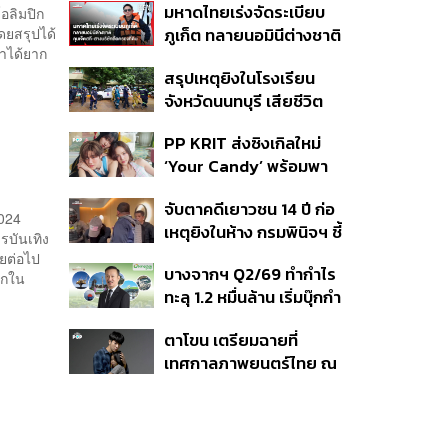
มหาดไทยเร่งจัดระเบียบ
อลิมปิก
นักเรียน
ยสรุปได้
ภูเก็ต ทลายนอมินีต่างชาติ
หาได้ยาก
คุมเจ็ตสกี สางบริษัทฮุบ
สรุปเหตุยิงในโรงเรียน
ที่ดิน เคลียร์ใบอนุญาต
จังหวัดนนทบุรี เสียชีวิต
โรงแรมค้าง 7 ปี
รวม 8 ราย โฆษก ตร. เผย
PP KRIT ส่งซิงเกิลใหม่
ปมค้นประวัติคดีกราดยิงที่
‘Your Candy’ พร้อมพา
สหรัฐฯ
ต้าเหนิง และ ณิชา ร่วมมิว
จับตาคดีเยาวชน 14 ปี ก่อ
สิกวิดีโอ
2024
เหตุยิงในห้าง กรมพินิจฯ ชี้
รบันเทิง
ประพฤติดี-รับการรักษาต่อ
ยต่อไป
บางจากฯ Q2/69 ทำกำไร
เนื่อง ประเมินปล่อยตัว
ักใน
ทะลุ 1.2 หมื่นล้าน เริ่มบุ๊กกำ
ไร ‘SAF’ เชิงพาณิชย์ครั้ง
ตาโขน เตรียมฉายที่
แรก หนุนรายได้ครึ่งปีทะลุ
เทศกาลภาพยนตร์ไทย ณ
3.2 แสนล้าน
ประเทศบราซิล