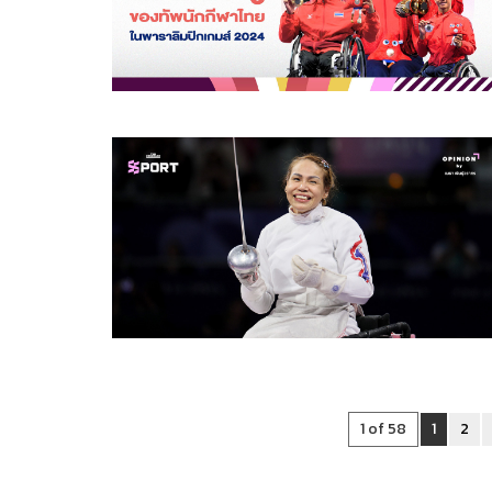
1 of 58
1
2