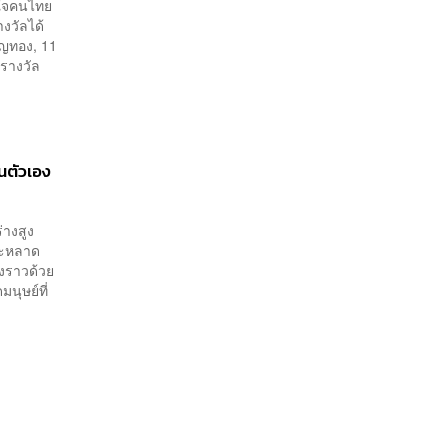
บใจคนไทย
งวัลได้
ยญทอง, 11
รางวัล
นตัวเอง
่างสูง
ระหลาด
งราวด้วย
นุษย์ที่