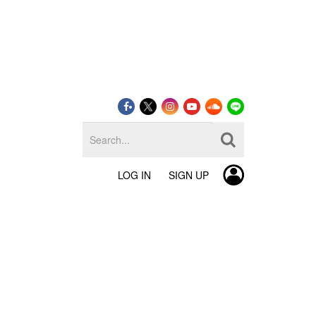
LOG IN
SIGN UP