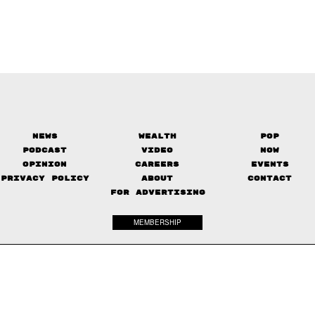
News
Wealth
Pop
Podcast
Video
Now
Opinion
Careers
Events
Privacy Policy
About
Contact
FOR ADVERTISING
MEMBERSHIP
© 2017-
2026
The Standard. All rights reserved.