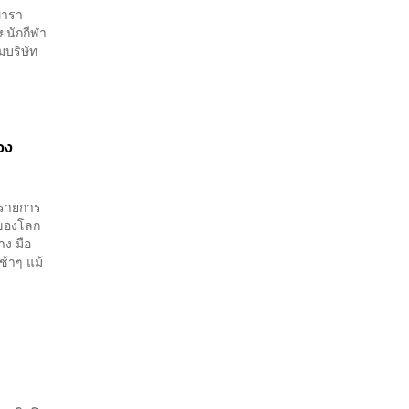
พารา
ยนักกีฬา
มบริษัท
อง
(รายการ
8 ของโลก
าง มือ
้าๆ แม้