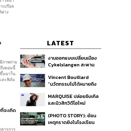
ราวที่น่า
กาเบรียล
ิต่าง
LATEST
ว
งานออกแบบเปลี่ยนเมือง
 มีภาพถ่าย
Cykelslangen สะพาน
ึงตอนนี้
จักรยานลอยฟ้าใน
้ขึ้นมาใน
Vincent Bouillard
โคเปนเฮเกน ทางสัญจร
พและฟิล์ม
“นวัตกรรมไม่ได้หมายถึง
ของเมืองที่น่าอยู่
การคิดของใหม่เสมอไป”
MARQUISE ปล่อยซิงเกิล
และมิวสิกวิดีโอใหม่
IRONIC ที่เสียดสีความ
ี่จะเกิด
(PHOTO STORY): ย้อน
สัมพันธ์สุด Toxic
เหตุกราดยิงในโรงเรียน
ต่างประเทศ ที่ผู้ก่อเหตุเป็น
เอกสารการ