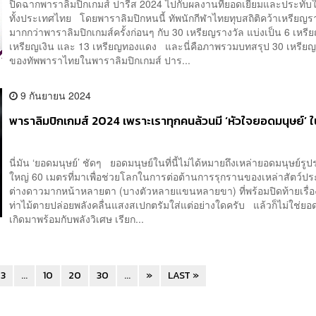
ปิดฉากพาราลิมปิกเกมส์ ปารีส 2024 ไปกับผลงานที่ยอดเยี่ยมและประทั
ทั้งประเทศไทย โดยพาราลิมปิกหนนี้ ทัพนักกีฬาไทยทุบสถิติคว้าเหรียญรา
มากกว่าพาราลิมปิกเกมส์ครั้งก่อนๆ กับ 30 เหรียญรางวัล แบ่งเป็น 6 เหรี
เหรียญเงิน และ 13 เหรียญทองแดง และนี่คือภาพรวมบทสรุป 30 เหรียญ
ของทัพพาราไทยในพาราลิมปิกเกมส์ ปาร...
9 กันยายน 2024
พาราลิมปิกเกมส์ 2024 เพราะเราทุกคนล้วนมี ‘หัวใจยอดมนุษย์’ ใ
นี่มัน ‘ยอดมนุษย์’ ชัดๆ ยอดมนุษย์ในที่นี้ไม่ได้หมายถึงเหล่ายอดมนุษย์รูปร
ใหญ่ 60 เมตรที่มาเพื่อช่วยโลกในการต่อต้านการรุกรานของเหล่าสัตว์ป
ต่างดาวมากหน้าหลายตา (บางตัวหลายแขนหลายขา) ที่พร้อมปิดท้ายเรื่อ
ท่าไม้ตายปล่อยพลังคลื่นแสงสเปกตรัมใส่แต่อย่างใดครับ แล้วก็ไม่ใช่ยอดม
เกิดมาพร้อมกับพลังวิเศษ เรียก...
3
...
10
20
30
...
»
LAST »