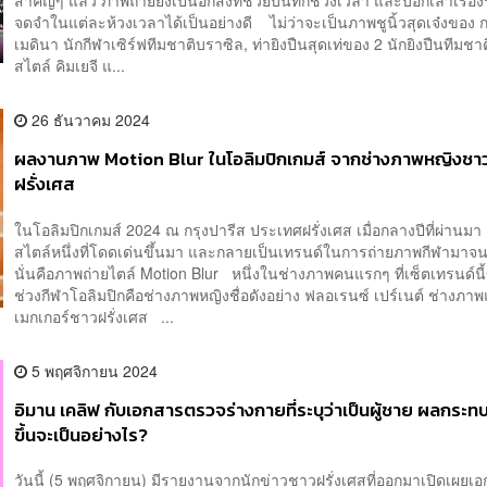
สำคัญๆ แล้ว ภาพถ่ายยังเป็นอีกสิ่งที่ช่วยบันทึกช่วงเวลา และบอกเล่าเรื่อง
จดจำในแต่ละห้วงเวลาได้เป็นอย่างดี ไม่ว่าจะเป็นภาพชูนิ้วสุดเจ๋งของ 
เมดินา นักกีฬาเซิร์ฟทีมชาติบราซิล, ท่ายิงปืนสุดเท่ของ 2 นักยิงปืนทีมชาต
สไตล์ คิมเยจี แ...
26 ธันวาคม 2024
ผลงานภาพ Motion Blur ในโอลิมปิกเกมส์ จากช่างภาพหญิงชา
ฝรั่งเศส
ในโอลิมปิกเกมส์ 2024 ณ กรุงปารีส ประเทศฝรั่งเศส เมื่อกลางปีที่ผ่านมา
สไตล์หนึ่งที่โดดเด่นขึ้นมา และกลายเป็นเทรนด์ในการถ่ายภาพกีฬามาจนถ
นั่นคือภาพถ่ายไตล์ Motion Blur หนึ่งในช่างภาพคนแรกๆ ที่เซ็ตเทรนด์นี
ช่วงกีฬาโอลิมปิกคือช่างภาพหญิงชื่อดังอย่าง ฟลอเรนซ์ เปร์เนต์ ช่างภา
เมกเกอร์ชาวฝรั่งเศส ...
5 พฤศจิกายน 2024
อิมาน เคลิฟ กับเอกสารตรวจร่างกายที่ระบุว่าเป็นผู้ชาย ผลกระทบท
ขึ้นจะเป็นอย่างไร?
วันนี้ (5 พฤศจิกายน) มีรายงานจากนักข่าวชาวฝรั่งเศสที่ออกมาเปิดเผย