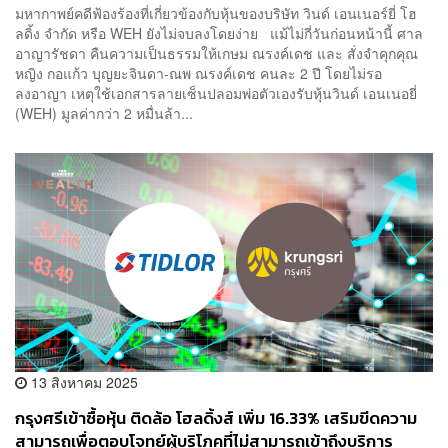
มหากาพย์คดีฟ้องร้องที่เกี่ยวข้องกับหุ้นของบริษัท วินด์ เอนเนอร์ยี่ โฮ
ลดิ้ง จำกัด หรือ WEH ยังไม่จบลงโดยง่าย แม้ไม่กี่วันก่อนหน้านี้ ศาล
อาญารัชดา คืนความเป็นธรรมให้เกษม ณรงค์เดช และ สั่งจําคุกคุณ
หญิง กอแก้ว บุญยะจินดา-ณพ ณรงค์เดช คนละ 2 ปี โดยไม่รอ
ลงอาญา เหตุใช้เอกสารลายเซ็นปลอมพ่อตัวเองรับหุ้นวินด์ เอนเนอยี่
(WEH) มูลค่ากว่า 2 หมื่นล้า...
13 สิงหาคม 2025
กรุงศรีเข้าซื้อหุ้น ติดล้อ โฮลดิ้งส์ เพิ่ม 16.33% เสริมขีดความ
สามารถเพื่อตอบโจทย์ผู้บริโภคที่ไม่สามารถเข้าถึงบริการ