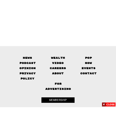
News
Wealth
Pop
Podcast
Video
Now
Opinion
Careers
Events
Privacy
About
Contact
Policy
FOR
ADVERTISING
MEMBERSHIP