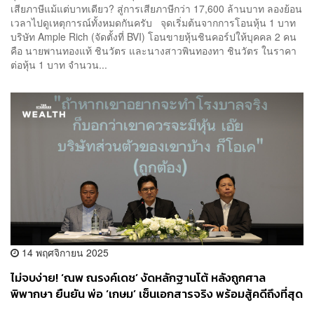
เสียภาษีแม้แต่บาทเดียว? สู่การเสียภาษีกว่า 17,600 ล้านบาท ลองย้อน
เวลาไปดูเหตุการณ์ทั้งหมดกันครับ จุดเริ่มต้นจากการโอนหุ้น 1 บาท
บริษัท Ample Rich (จัดตั้งที่ BVI) โอนขายหุ้นชินคอร์ปให้บุคคล 2 คน
คือ นายพานทองแท้ ชินวัตร และนางสาวพินทองทา ชินวัตร ในราคา
ต่อหุ้น 1 บาท จำนวน...
14 พฤศจิกายน 2025
ไม่จบง่าย! ‘ณพ ณรงค์เดช’ งัดหลักฐานโต้ หลังถูกศาล
พิพากษา ยืนยัน พ่อ ‘เกษม’ เซ็นเอกสารจริง พร้อมสู้คดีถึงที่สุด