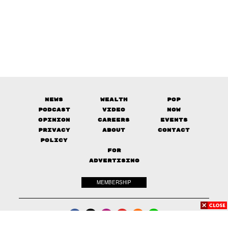
News
Wealth
Pop
Podcast
Video
Now
Opinion
Careers
Events
Privacy
About
Contact
Policy
FOR
ADVERTISING
MEMBERSHIP