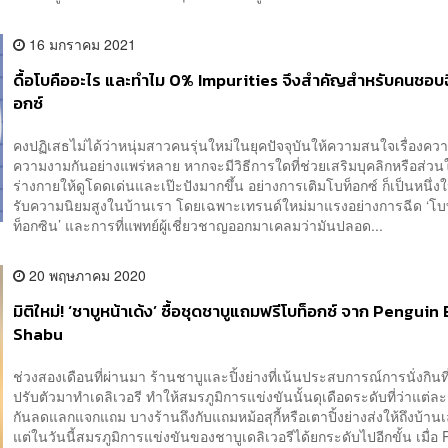
16 มกราคม 2021
ดื้อโบคืออะไร และทำไม 0% Impurities จึงสำคัญสำหรับคนชอบฉ
อกซ์
คงปฏิเสธไม่ได้ว่าหนุ่มสาวคนรุ่นใหม่ในยุคปัจจุบันให้ความสนใจเรื่องค
ความงามกันอย่างแพร่หลาย หากจะมีวิธีการใดที่ช่วยเสริมบุคลิกหรือส่ว
ร่างกายให้ดูโดดเด่นและเป๊ะปังมากขึ้น อย่างการเติมโบท็อกซ์ ก็เป็นหนึ่งในว
รับความนิยมสูงในบ้านเรา โดยเฉพาะเทรนด์ใหม่มาแรงอย่างการฉีด ‘โบท
ท็อกซิน’ และการที่แพทย์ผู้เชี่ยวชาญออกมาเคลมว่ามันปลอด...
20 พฤษภาคม 2020
มิติใหม่! ‘ชาบูหน้าเด้ง’ ซื้อชุดชาบูแถมฟรีโบท็อกซ์ จาก Penguin
Shabu
ช่วงสองเดือนที่ผ่านมา ร้านชาบูและปิ้งย่างที่เน้นประสบการณ์การนั่งกินที
ปรับตัวมาทำเดลิเวอรี ทำให้สมรภูมิการแข่งขันนั้นดุเดือดระดับที่ว่าแต่ล
กันลดแลกแจกแถม บางร้านถึงกับแถมหม้อสุกี้หรือเตาปิ้งย่างส่งให้ถึงบ้านเ
แต่ในวันนี้สมรภูมิการแข่งขันของชาบูเดลิเวอรีได้ยกระดับไปอีกขั้น เมื่อ