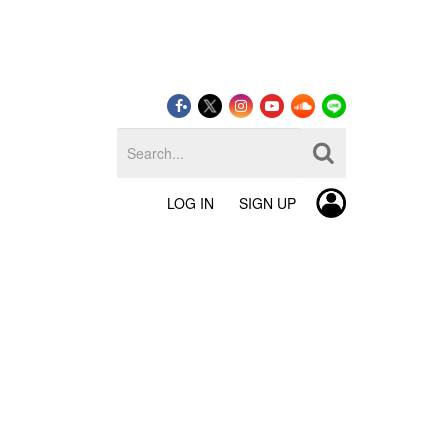
LOG IN
SIGN UP