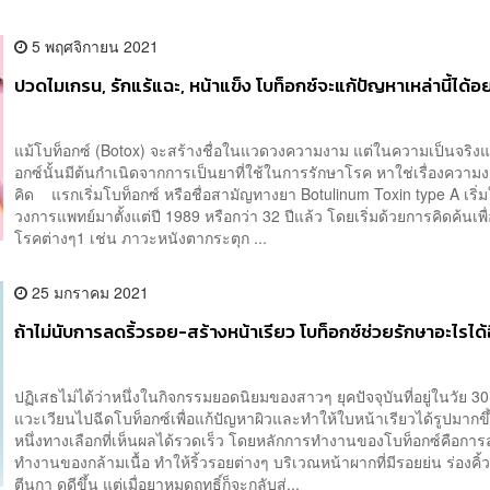
5 พฤศจิกายน 2021
ปวดไมเกรน, รักแร้แฉะ, หน้าแข็ง โบท็อกซ์จะแก้ปัญหาเหล่านี้ได้อ
แม้โบท็อกซ์ (Botox) จะสร้างชื่อในแวดวงความงาม แต่ในความเป็นจริงแ
อกซ์นั้นมีต้นกำเนิดจากการเป็นยาที่ใช้ในการรักษาโรค หาใช่เรื่องความงา
คิด แรกเริ่มโบท็อกซ์ หรือชื่อสามัญทางยา Botulinum Toxin type A เริ่
วงการแพทย์มาตั้งแต่ปี 1989 หรือกว่า 32 ปีแล้ว โดยเริ่มด้วยการคิดค้นเพื
โรคต่างๆ1 เช่น ภาวะหนังตากระตุก ...
25 มกราคม 2021
ถ้าไม่นับการลดริ้วรอย-สร้างหน้าเรียว โบท็อกซ์ช่วยรักษาอะไรได้
ปฏิเสธไม่ได้ว่าหนึ่งในกิจกรรมยอดนิยมของสาวๆ ยุคปัจจุบันที่อยู่ในวัย 3
แวะเวียนไปฉีดโบท็อกซ์เพื่อแก้ปัญหาผิวและทำให้ใบหน้าเรียวได้รูปมากขึ้น
หนึ่งทางเลือกที่เห็นผลได้รวดเร็ว โดยหลักการทำงานของโบท็อกซ์คือกา
ทำงานของกล้ามเนื้อ ทำให้ริ้วรอยต่างๆ บริเวณหน้าผากที่มีรอยย่น ร่องคิ้ว
ตีนกา ดูดีขึ้น แต่เมื่อยาหมดฤทธิ์ก็จะกลับสู่...