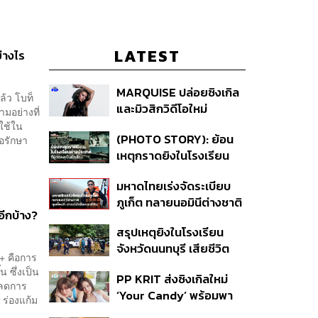
LATEST
ย่างไร
MARQUISE ปล่อยซิงเกิล
ล้ว โบท็
และมิวสิกวิดีโอใหม่
มอย่างที่
IRONIC ที่เสียดสีความ
มใช้ใน
(PHOTO STORY): ย้อน
่อรักษา
สัมพันธ์สุด Toxic
เหตุกราดยิงในโรงเรียน
ต่างประเทศ ที่ผู้ก่อเหตุเป็น
มหาดไทยเร่งจัดระเบียบ
นักเรียน
ภูเก็ต ทลายนอมินีต่างชาติ
อีกบ้าง?
คุมเจ็ตสกี สางบริษัทฮุบ
สรุปเหตุยิงในโรงเรียน
ที่ดิน เคลียร์ใบอนุญาต
จังหวัดนนทบุรี เสียชีวิต
โรงแรมค้าง 7 ปี
0+ คือการ
รวม 8 ราย โฆษก ตร. เผย
 ซึ่งเป็น
PP KRIT ส่งซิงเกิลใหม่
ปมค้นประวัติคดีกราดยิงที่
รลดการ
‘Your Candy’ พร้อมพา
สหรัฐฯ
 ร่องแก้ม
ต้าเหนิง และ ณิชา ร่วมมิว