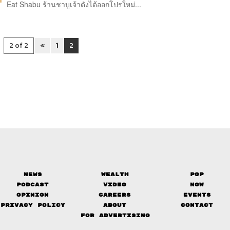
Eat Shabu ร้านชาบูเจ้าดังได้ออกโปรใหม่...
2 of 2
«
1
2
News
Wealth
Pop
Podcast
Video
Now
Opinion
Careers
Events
Privacy Policy
About
Contact
FOR ADVERTISING