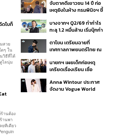
จับตาคดีเยาวชน 14 ปี ก่อ
สิกวิดีโอ
เหตุยิงในห้าง กรมพินิจฯ ชี้
ประพฤติดี-รับการรักษาต่อ
บางจากฯ Q2/69 ทำกำไร
เนื่อง ประเมินปล่อยตัว
ีดโบท็
ทะลุ 1.2 หมื่นล้าน เริ่มบุ๊กกำ
ไร ‘SAF’ เชิงพาณิชย์ครั้ง
ตาโขน เตรียมฉายที่
แรก หนุนรายได้ครึ่งปีทะลุ
วามสวย
เทศกาลภาพยนตร์ไทย ณ
นใดๆ ใน
3.2 แสนล้าน
ิธีที่ได้
ประเทศบราซิล
นายกฯ เผยเด็กก่อเหตุ
ูไลนุ่ม
เครียดเรื่องเรียน เชื่อ
เตรียมการเป็นขั้นตอน ชี้มี
Anna Wintour ประกาศ
กระสุนอีกกว่า 30 นัด หาก
จัดงาน Vogue World
ไม่จบชีวิตตัวเองอาจสูญ
 Eat
2027 ที่ซานฟรานซิสโก
เสียเพิ่ม
่ร้านต้อง
ะร้านพา
ลยทีเดียว
 Penguin