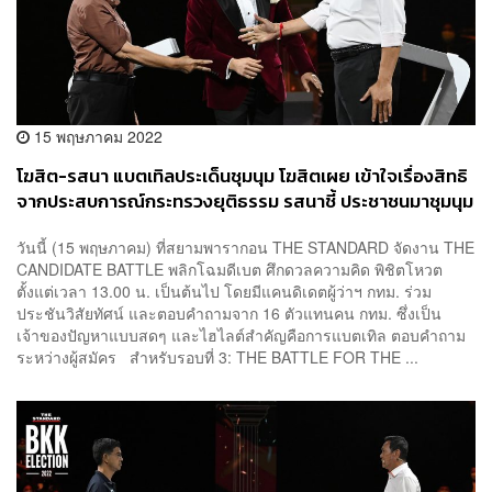
15 พฤษภาคม 2022
โฆสิต-รสนา แบตเทิลประเด็นชุมนุม โฆสิตเผย เข้าใจเรื่องสิทธิ
จากประสบการณ์กระทรวงยุติธรรม รสนาชี้ ประชาชนมาชุมนุม
เพราะรัฐไม่สนองตอบปัญหา
วันนี้ (15 พฤษภาคม) ที่สยามพารากอน THE STANDARD จัดงาน THE
CANDIDATE BATTLE พลิกโฉมดีเบต ศึกดวลความคิด พิชิตโหวต
ตั้งแต่เวลา 13.00 น. เป็นต้นไป โดยมีแคนดิเดตผู้ว่าฯ กทม. ร่วม
ประชันวิสัยทัศน์ และตอบคำถามจาก 16 ตัวแทนคน กทม. ซึ่งเป็น
เจ้าของปัญหาแบบสดๆ และไฮไลต์สำคัญคือการแบตเทิล ตอบคำถาม
ระหว่างผู้สมัคร สำหรับรอบที่ 3: THE BATTLE FOR THE ...