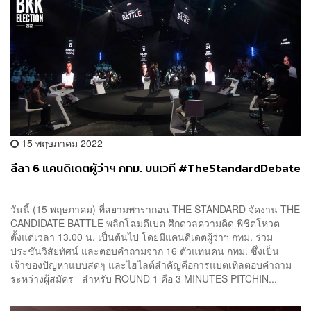
15 พฤษภาคม 2022
ลีลา 6 แคนดิเดตผู้ว่าฯ กทม. บนเวที #TheStandardDebate
วันนี้ (15 พฤษภาคม) ที่สยามพารากอน THE STANDARD จัดงาน THE
CANDIDATE BATTLE พลิกโฉมดีเบต ศึกดวลความคิด พิชิตโหวต
ตั้งแต่เวลา 13.00 น. เป็นต้นไป โดยมีแคนดิเดตผู้ว่าฯ กทม. ร่วม
ประชันวิสัยทัศน์ และตอบคำถามจาก 16 ตัวแทนคน กทม. ซึ่งเป็น
เจ้าของปัญหาแบบสดๆ และไฮไลต์สำคัญคือการแบตเทิลตอบคำถาม
ระหว่างผู้สมัคร สำหรับ ROUND 1 คือ 3 MINUTES PITCHIN...