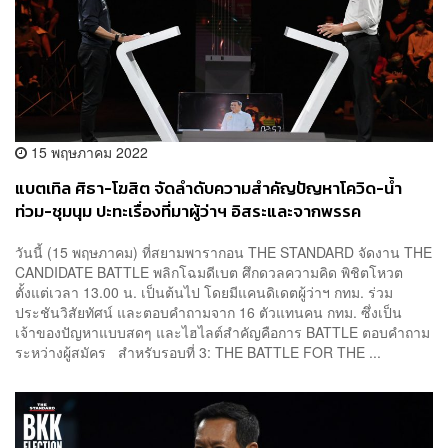
15 พฤษภาคม 2022
แบตเทิล ศิธา-โฆสิต จัดลำดับความสำคัญปัญหาโควิด-น้ำ
ท่วม-ชุมนุม ปะทะเรื่องที่มาผู้ว่าฯ อิสระและจากพรรค
วันนี้ (15 พฤษภาคม) ที่สยามพารากอน THE STANDARD จัดงาน THE
CANDIDATE BATTLE พลิกโฉมดีเบต ศึกดวลความคิด พิชิตโหวต
ตั้งแต่เวลา 13.00 น. เป็นต้นไป โดยมีแคนดิเดตผู้ว่าฯ กทม. ร่วม
ประชันวิสัยทัศน์ และตอบคำถามจาก 16 ตัวแทนคน กทม. ซึ่งเป็น
เจ้าของปัญหาแบบสดๆ และไฮไลต์สำคัญคือการ BATTLE ตอบคำถาม
ระหว่างผู้สมัคร สำหรับรอบที่ 3: THE BATTLE FOR THE ...