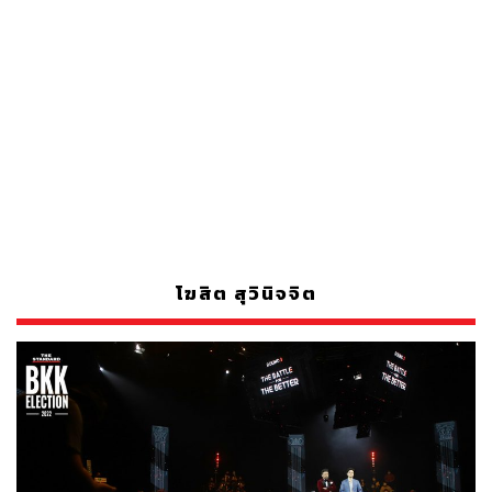
โฆสิต สุวินิจจิต