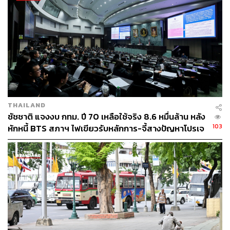
THAILAND
ชัชชาติ แจงงบ กทม. ปี 70 เหลือใช้จริง 8.6 หมื่นล้าน หลัง
103
หักหนี้ BTS สภาฯ ไฟเขียวรับหลักการ-จี้สางปัญหาโปรเจ
กต์ล่าช้า