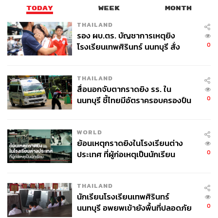
TODAY
WEEK
MONTH
THAILAND
รอง ผบ.ตร. บัญชาการเหตุยิง
0
โรงเรียนเทพศิรินทร์ นนทบุรี สั่ง
ค้นหา 2 รอบยืนยันไร้คนติดค้าง พบ
ศพปู่-ย่าที่บ้านพักผู้ก่อเหตุ
THAILAND
สื่อนอกจับตากราดยิง รร. ใน
0
นนทบุรี ชี้ไทยมีอัตราครอบครองปืน
สูงในระดับต้นของภูมิภาค
WORLD
ย้อนเหตุกราดยิงในโรงเรียนต่าง
0
ประเทศ ที่ผู้ก่อเหตุเป็นนักเรียน
THAILAND
นักเรียนโรงเรียนเทพศิรินทร์
0
นนทบุรี อพยพเข้ายังพื้นที่ปลอดภัย