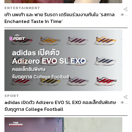
ENTERTAINMENT
เก้า นพเก้า และ พาย รินรดา เตรียมร่วมงานกันใน ‘รสกาล
...
Enchanted Taste In Time’
SPORT
TAGS:
เลือกตั้งผู้ว่าฯ กทม
ผู้ว่าฯ กทม.
adidas เปิดตัว Adizero EVO SL EXO คอลเล็กชันพิเศษ
...
วิโรจน์ ลักขณาอดิศร
ผู้ว่าราชการกรุงเทพมหานคร
รับฤดูกาล College Football
ศิธา ทิวารี
โฆสิต สุวินิจจิต
THE CANDIDATE BATTLE
ชัชชาติ สิทธิพันธุ์
รสนา โตสิตระกูล
สกลธี ภัททิยกุล
THE STANDARD DEBATE