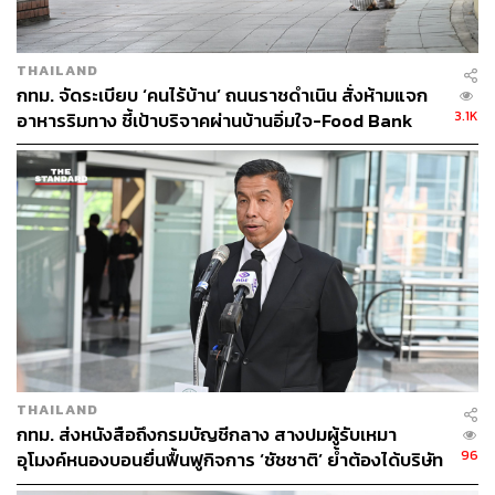
THAILAND
กทม. จัดระเบียบ ‘คนไร้บ้าน’ ถนนราชดำเนิน สั่งห้ามแจก
3.1K
อาหารริมทาง ชี้เป้าบริจาคผ่านบ้านอิ่มใจ-Food Bank
THAILAND
กทม. ส่งหนังสือถึงกรมบัญชีกลาง สางปมผู้รับเหมา
96
อุโมงค์หนองบอนยื่นฟื้นฟูกิจการ ‘ชัชชาติ’ ย้ำต้องได้บริษัท
มั่นคง เร่งแก้บิ๊กโปรเจกต์ดีเลย์