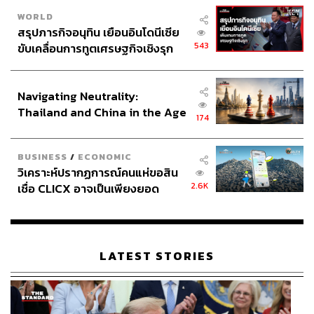
WORLD
สรุปภารกิจอนุทิน เยือนอินโดนีเซีย
543
ขับเคลื่อนการทูตเศรษฐกิจเชิงรุก
ประกาศหุ้นส่วนยุทธศาสตร์ไทย –
อินโดนีเซีย
Navigating Neutrality:
Thailand and China in the Age
174
of a New Global Order
BUSINESS
/
ECONOMIC
วิเคราะห์ปรากฏการณ์คนแห่ขอสิน
2.6K
เชื่อ CLICX อาจเป็นเพียงยอด
ภูเขาน้ำแข็ง ของปัญหาหนี้ครัว
เรือนไทยที่ถูกซุกไว้
LATEST STORIES