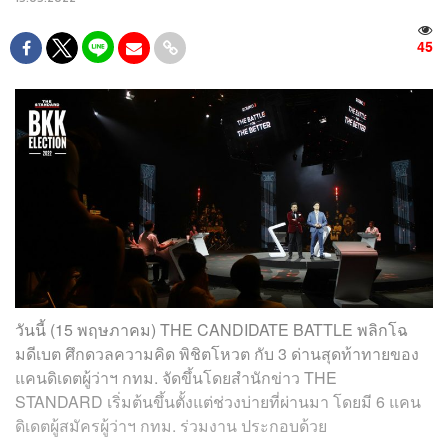
45
วันนี้ (15 พฤษภาคม)
THE CANDIDATE BATTLE พลิกโฉ
มดีเบต ศึกดวลความคิด พิชิตโหวต กับ 3 ด่านสุดท้าทายของ
แคนดิเดตผู้ว่าฯ กทม.
จัดขึ้นโดยสำนักข่าว THE
STANDARD เริ่มต้นขึ้นตั้งแต่ช่วงบ่ายที่ผ่านมา โดยมี 6 แคน
ดิเดตผู้สมัครผู้ว่าฯ​ กทม. ร่วมงาน ประกอบด้วย