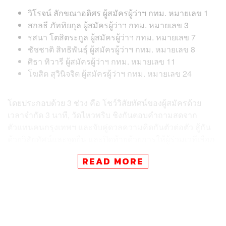
วิโรจน์ ลักขณาอดิศร ผู้สมัครผู้ว่าฯ กทม. หมายเลข 1
สกลธี ภัททิยกุล ผู้สมัครผู้ว่าฯ กทม. หมายเลข 3
รสนา โตสิตระกูล ผู้สมัครผู้ว่าฯ กทม. หมายเลข 7
ชัชชาติ สิทธิพันธุ์ ผู้สมัครผู้ว่าฯ กทม. หมายเลข 8
ศิธา ทิวารี ผู้สมัครผู้ว่าฯ กทม. หมายเลข 11
โฆสิต สุวินิจจิต ผู้สมัครผู้ว่าฯ กทม. หมายเลข 24
โดยประกอบด้วย 3 ช่วง คือ โชว์วิสัยทัศน์ของผู้สมัครด้วย
เวลาจำกัด 3 นาที, วัดไหวพริบ ชิงกันตอบคำถามสดจาก
ตัวแทนคนกรุงเทพฯ และจับคู่ดวลความคิดกันตัวต่อตัว สู้กัน
ด้วยวิสัยทัศน์และจุดยืน และปิดท้ายด้วยการให้ผู้ร่วมเวทีเลือก
ชื่นชมผู้ร่วมเวทีด้วยกันในวันนี้
READ MORE
ทั้งนี้ THE STANDARD ขอบคุณทุกภาคส่วนที่ร่วมมือกัน
จนถึงวันงาน THE CANDIDATE BATTLE ร่วมสร้างพื้นที่ถก
ทางความคิด เพื่อประโยชน์ของประชาชนผู้มีสิทธิเลือกตั้ง ใน
การรับฟังข้อมูลประกอบการตัดสินใจก่อนวันหย่อนบัตร โดย
สามารถรับชมย้อนหลังได้ที่