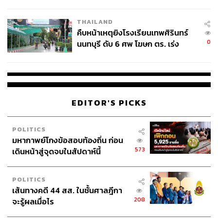
ชั่วคราว หลังเหตุใช้อาวุธปืนภายใน
โรงเรียนคลี่คลาย
THAILAND
คืบหน้าเหตุยิงโรงเรียนเทพศิรินทร์
0
นนทบุรี ดับ 6 ศพ โฆษก ตร. เร่ง
สอบปมขโมยปืนปู่ก่อเหตุ
EDITOR'S PICKS
POLITICS
มหากาพย์โกงข้อสอบท้องถิ่น ก่อน
573
เดินหน้าสู่จุดจบในสัปดาห์นี้
POLITICS
เส้นทางคดี 44 สส. ในชั้นศาลฎีกา
208
จะรู้ผลเมื่อไร