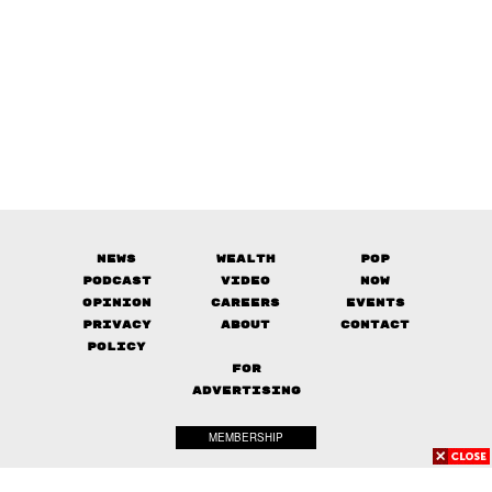
News
Wealth
Pop
Podcast
Video
Now
Opinion
Careers
Events
Privacy
About
Contact
Policy
FOR
ADVERTISING
MEMBERSHIP