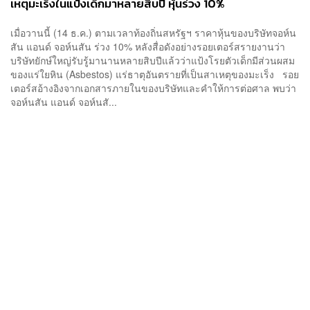
เหตุมะเร็งในแป้งเด็กมาหลายสิบปี หุ้นร่วง 10%
เมื่อวานนี้ (14 ธ.ค.) ตามเวลาท้องถิ่นสหรัฐฯ ราคาหุ้นของบริษัทจอห์น
สัน แอนด์ จอห์นสัน ร่วง 10% หลังสื่อดังอย่างรอยเตอร์สรายงานว่า
บริษัทยักษ์ใหญ่รับรู้มานานหลายสิบปีแล้วว่าแป้งโรยตัวเด็กมีส่วนผสม
ของแร่ใยหิน (Asbestos) แร่ธาตุอันตรายที่เป็นสาเหตุของมะเร็ง รอย
เตอร์สอ้างอิงจากเอกสารภายในของบริษัทและคำให้การต่อศาล พบว่า
จอห์นสัน แอนด์ จอห์นสั...