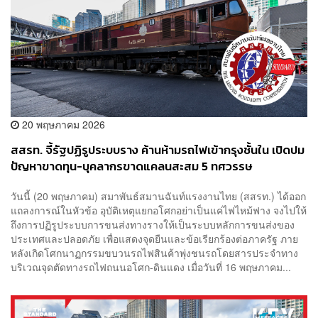
20 พฤษภาคม 2026
สสรท. จี้รัฐปฏิรูประบบราง ค้านห้ามรถไฟเข้ากรุงชั้นใน เปิดปม
ปัญหาขาดทุน-บุคลากรขาดแคลนสะสม 5 ทศวรรษ
วันนี้ (20 พฤษภาคม) สมาพันธ์สมานฉันท์แรงงานไทย (สสรท.) ได้ออก
แถลงการณ์ในหัวข้อ อุบัติเหตุแยกอโศกอย่าเป็นแค่ไฟไหม้ฟาง จงไปให้
ถึงการปฏิรูประบบการขนส่งทางรางให้เป็นระบบหลักการขนส่งของ
ประเทศและปลอดภัย เพื่อแสดงจุดยืนและข้อเรียกร้องต่อภาครัฐ ภาย
หลังเกิดโศกนาฏกรรมขบวนรถไฟสินค้าพุ่งชนรถโดยสารประจำทาง
บริเวณจุดตัดทางรถไฟถนนอโศก-ดินแดง เมื่อวันที่ 16 พฤษภาคม...