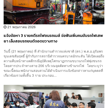
21 พฤษภาคม 2026
แจ้งข้อหา 3 รายคดีรถไฟชนรถเมล์ จ่อฟันเพิ่มคนขับรถไฟเสพ
ยา เล็งสอบรถยนต์จอดขวางทาง
วันนี้ (21 พฤษภาคม) ที่ สำนักงานตำรวจแห่งชาติ (ตร.) พ.ต.อ.อุรัมพร
ขุนเดชสัมฤทธิ์ ผู้กำกับการสถานีตำรวจนครบาลมักกะสัน ได้เปิดเผยถึง
ความคืบหน้าทางคดีกรณีอุบัติเหตุโศกนาฏกรรมขบวนรถไฟพุ่งชนรถ
โดยสารประจำทางสาย 206 บริเวณจุดตัดทางข้ามรถไฟ โดยระบุว่า
ขณะนี้คณะพนักงานสอบสวนได้ดำเนินการแจ้งข้อกล่าวหาแก่บุคคลที่
เกี่ยวข้องรวมทั้งสิ้น 3 ราย ประกอบ...