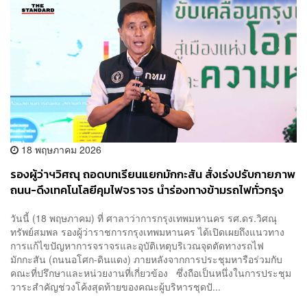
18 พฤษภาคม 2026
รองผู้ว่าฯวิศณุ ถอดบทเรียนแยกมักกะสัน สั่งเร่งปรับกายภาพ
ถนน-ดึงเทคโนโลยีคุมไฟจราจร นำร่องทางข้ามรถไฟทั่วกรุง
32 จุด
วันนี้ (18 พฤษภาคม) ที่ ศาลาว่าการกรุงเทพมหานคร รศ.ดร.วิศณุ
ทรัพย์สมพล รองผู้ว่าราชการกรุงเทพมหานคร ได้เปิดเผยถึงแนวทาง
การแก้ไขปัญหาการจราจรและอุบัติเหตุบริเวณจุดตัดทางรถไฟ
มักกะสัน (ถนนอโศก-ดินแดง) ภายหลังจากการประชุมหารือร่วมกับ
คณะที่ปรึกษาและหน่วยงานที่เกี่ยวข้อง ซึ่งถือเป็นหนึ่งในการประชุม
วาระสำคัญช่วงโค้งสุดท้ายของคณะผู้บริหารชุดปั...