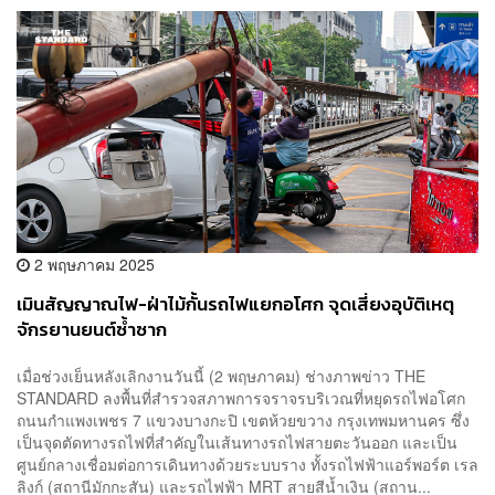
2 พฤษภาคม 2025
เมินสัญญาณไฟ-ฝ่าไม้กั้นรถไฟแยกอโศก จุดเสี่ยงอุบัติเหตุ
จักรยานยนต์ซ้ำซาก
เมื่อช่วงเย็นหลังเลิกงานวันนี้ (2 พฤษภาคม) ช่างภาพข่าว THE
STANDARD ลงพื้นที่สำรวจสภาพการจราจรบริเวณที่หยุดรถไฟอโศก
ถนนกำแพงเพชร 7 แขวงบางกะปิ เขตห้วยขวาง กรุงเทพมหานคร ซึ่ง
เป็นจุดตัดทางรถไฟที่สำคัญในเส้นทางรถไฟสายตะวันออก และเป็น
ศูนย์กลางเชื่อมต่อการเดินทางด้วยระบบราง ทั้งรถไฟฟ้าแอร์พอร์ต เรล
ลิงก์ (สถานีมักกะสัน) และรถไฟฟ้า MRT สายสีน้ำเงิน (สถาน...