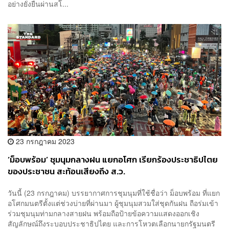
อย่างยั่งยืนผ่านสโ...
23 กรกฎาคม 2023
‘ม็อบพร้อม’ ชุมนุมกลางฝน แยกอโศก เรียกร้องประชาธิปไตย
ของประชาชน สะท้อนเสียงถึง ส.ว.
วันนี้ (23 กรกฎาคม) บรรยากาศการชุมนุมที่ใช้ชื่อว่า ม็อบพร้อม ที่แยก
อโศกมนตรีตั้งแต่ช่วงบ่ายที่ผ่านมา ผู้ชุมนุมสวมใส่ชุดกันฝน ถือร่มเข้า
ร่วมชุมนุมท่ามกลางสายฝน พร้อมถือป้ายข้อความแสดงออกเชิง
สัญลักษณ์ถึงระบอบประชาธิปไตย และการโหวตเลือกนายกรัฐมนตรี