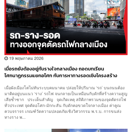
19 พฤษภาคม 2026
เมื่อรถยังต้องอยู่กับรางใจกลางเมือง ถอดบทเรียน
โศกนาฏกรรมแยกอโศก กับการหาทางรอดเชิงโครงสร้าง
เมื่อผังเมืองโตไม่ทันระบบคมนาคม ปล่อยให้ปริมาณ ‘รถ’ บนถนนต้อง
มาติดอยู่บนแนว ‘ราง’ รถไฟ จนกลายเป็นเหมือนกับดักที่สร้างความสูญ
เสียซ้ำซาก ประเด็นสำคัญ จุดเกิดเหตุ สถิติภาพรวมของจุดตัดรถไฟ
ทั่วประเทศ จุดตัดอโศก-มักกะสัน กับดักคอขวดใจกลางเมือง ค่าคูณ
ควบจราจร เกณฑ์วัดความปลอดภัยเชิงวิศวกรรม พ.ร.บ. การขนส่ง
ทางราง พ...