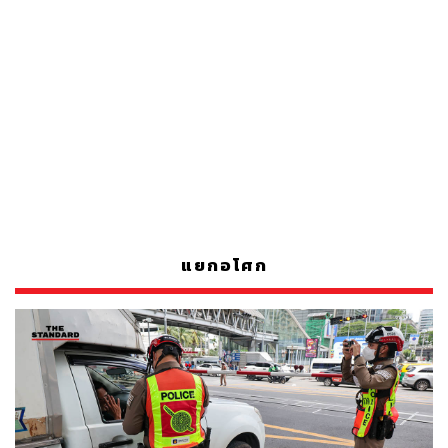
แยกอโศก