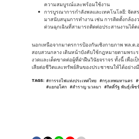
ความสมบูรณ์และพร้อมใช้งาน
การบูรณาการกำลังพลและเทคโนโลยี: จัดสรรก
มาสนับสนุนการทำงาน เช่น การติดตั้งกล้องว
ด่วนฉุกเฉินที่สามารถติดต่อประสานงานได้ตล
นอกเหนือจากมาตรการป้องกันเชิงกายภาพ พล.ต.อ.ก
สอบสวนกลาง เดินหน้าบังคับใช้กฎหมายตามพระรา
งวดและเด็ดขาดต่อผู้ที่ฝ่าฝืนวินัยจราจร ทั้งนี้ เ
เสียต่อชีวิตและทรัพย์สินของประชาชนให้ได้อย่างม
TAGS:
การรถไฟแห่งประเทศไทย
กรุงเทพมหานคร
แยกอโศก
สำราญ นวลมา
กิตติ์รัฐ พันธุ์เพ็ชร