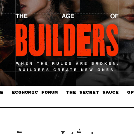
E
ECONOMIC FORUM
THE SECRET SAUCE​
OP