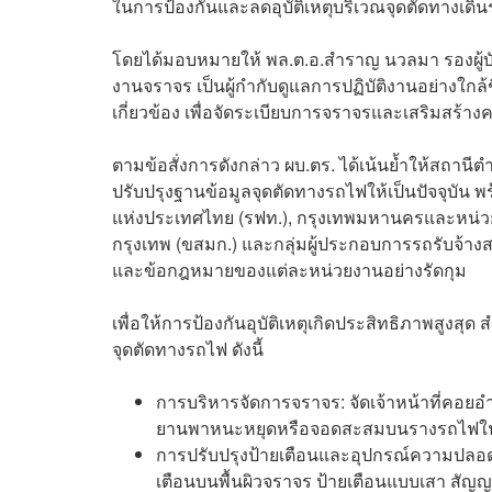
ในการป้องกันและลดอุบัติเหตุบริเวณจุดตัดทางเดิ
โดยได้มอบหมายให้ พล.ต.อ.สำราญ นวลมา รองผู้บ
งานจราจร เป็นผู้กำกับดูแลการปฏิบัติงานอย่างใกล้
เกี่ยวข้อง เพื่อจัดระเบียบการจราจรและเสริมสร้า
ตามข้อสั่งการดังกล่าว ผบ.ตร. ได้เน้นย้ำให้สถานีต
ปรับปรุงฐานข้อมูลจุดตัดทางรถไฟให้เป็นปัจจุบัน
แห่งประเทศไทย (รฟท.), กรุงเทพมหานครและหน่วย
กรุงเทพ (ขสมก.) และกลุ่มผู้ประกอบการรถรับจ้า
และข้อกฎหมายของแต่ละหน่วยงานอย่างรัดกุม
เพื่อให้การป้องกันอุบัติเหตุเกิดประสิทธิภาพสูง
จุดตัดทางรถไฟ ดังนี้
การบริหารจัดการจราจร: จัดเจ้าหน้าที่คอย
ยานพาหนะหยุดหรือจอดสะสมบนรางรถไฟใน
การปรับปรุงป้ายเตือนและอุปกรณ์ความปลอดภ
เตือนบนพื้นผิวจราจร ป้ายเตือนแบบเสา สัญญ