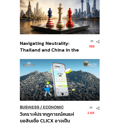
อินโดนีเซีย
Navigating Neutrality:
186
Thailand and China in the
Age of a New Global
Order
BUSINESS
/
ECONOMIC
2.6K
วิเคราะห์ปรากฏการณ์คนแห่
ขอสินเชื่อ CLICX อาจเป็น
เพียงยอดภูเขาน้ำแข็ง ของ