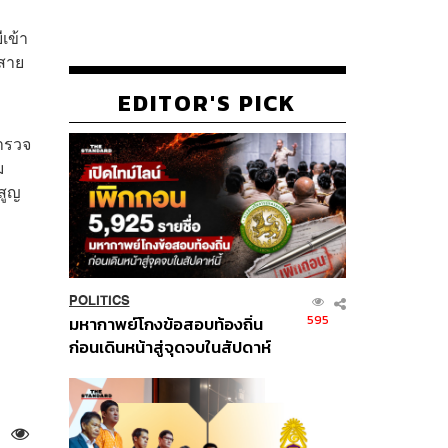
เข้า
มสาย
EDITOR'S PICK
ำรวจ
ม
สูญ
POLITICS
595
มหากาพย์โกงข้อสอบท้องถิ่น
ก่อนเดินหน้าสู่จุดจบในสัปดาห์
นี้