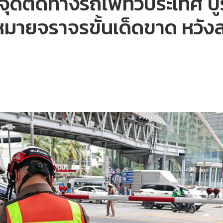
้มจุดตัดทางรถไฟทั่วประเทศ 
หมายจราจรขั้นเด็ดขาด หวังลด