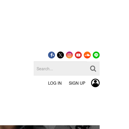
LOG IN
SIGN UP