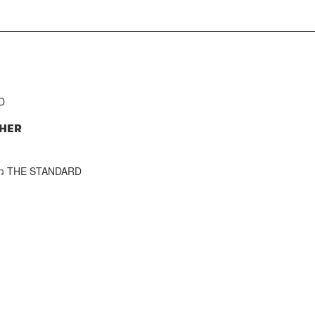
D
HER
าว THE STANDARD