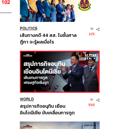
102
POLITICS
225
เส้นทางคดี 44 สส. ในชั้นศาล
ฎีกา จะรู้ผลเมื่อไร
WORLD
550
สรุปภารกิจอนุทิน เยือน
อินโดนีเซีย ขับเคลื่อนการทูต
เศรษฐกิจเชิงรุก ประกาศหุ้น
ส่วนยุทธศาสตร์ไทย –