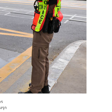
าร
งรุก