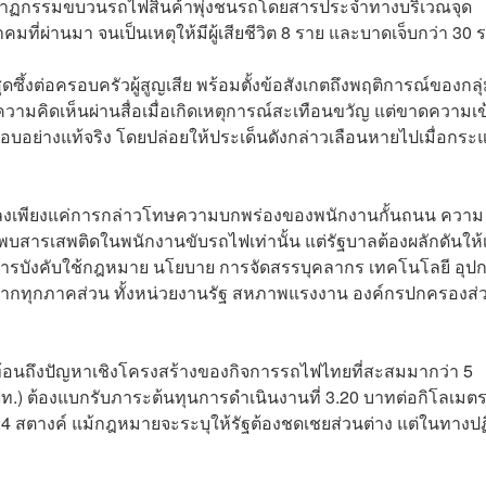
โศกนาฏกรรมขบวนรถไฟสินค้าพุ่งชนรถโดยสารประจำทางบริเวณจุด
ที่ผ่านมา จนเป็นเหตุให้มีผู้เสียชีวิต 8 ราย และบาดเจ็บกว่า 30 
้งต่อครอบครัวผู้สูญเสีย พร้อมตั้งข้อสังเกตถึงพฤติการณ์ของกลุ่ม
วามคิดเห็นผ่านสื่อเมื่อเกิดเหตุการณ์สะเทือนขวัญ แต่ขาดความเข
บอย่างแท้จริง โดยปล่อยให้ประเด็นดังกล่าวเลือนหายไปเมื่อกระ
จบลงเพียงแค่การกล่าวโทษความบกพร่องของพนักงานกั้นถนน ความ
รเสพติดในพนักงานขับรถไฟเท่านั้น แต่รัฐบาลต้องผลักดันให้เ
การบังคับใช้กฎหมาย นโยบาย การจัดสรรบุคลากร เทคโนโลยี อุป
กทุกภาคส่วน ทั้งหน่วยงานรัฐ สหภาพแรงงาน องค์กรปกครองส่
สะท้อนถึงปัญหาเชิงโครงสร้างของกิจการรถไฟไทยที่สะสมมากว่า 5
) ต้องแบกรับภาระต้นทุนการดำเนินงานที่ 3.20 บาทต่อกิโลเมตร
24 สตางค์ แม้กฎหมายจะระบุให้รัฐต้องชดเชยส่วนต่าง แต่ในทางปฏิ