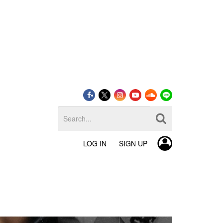
LOG IN
SIGN UP