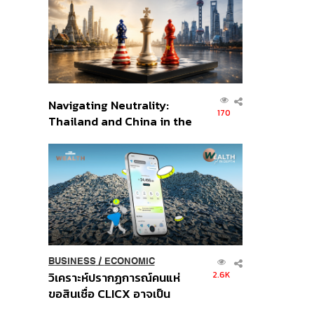
อินโดนีเซีย
Navigating Neutrality:
170
Thailand and China in the
Age of a New Global
Order
BUSINESS
/
ECONOMIC
2.6K
วิเคราะห์ปรากฏการณ์คนแห่
ขอสินเชื่อ CLICX อาจเป็น
เพียงยอดภูเขาน้ำแข็ง ของ