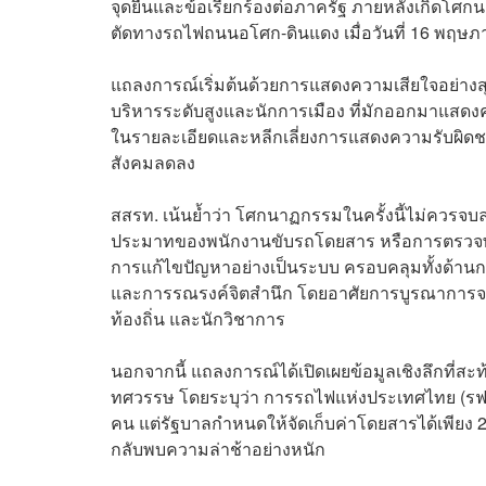
จุดยืนและข้อเรียกร้องต่อภาครัฐ ภายหลังเกิด
ตัดทางรถไฟถนนอโศก-ดินแดง เมื่อวันที่ 16 พฤษภาคม
แถลงการณ์เริ่มต้นด้วยการแสดงความเสียใจอย่างสุดซึ
บริหารระดับสูงและนักการเมือง ที่มักออกมาแสดงค
ในรายละเอียดและหลีกเลี่ยงการแสดงความรับผิดชอ
สังคมลดลง
สสรท. เน้นย้ำว่า โศกนาฏกรรมในครั้งนี้ไม่ควร
ประมาทของพนักงานขับรถโดยสาร หรือการตรวจพบสา
การแก้ไขปัญหาอย่างเป็นระบบ ครอบคลุมทั้งด้าน
และการรณรงค์จิตสำนึก โดยอาศัยการบูรณาการจา
ท้องถิ่น และนักวิชาการ
นอกจากนี้ แถลงการณ์ได้เปิดเผยข้อมูลเชิงลึกที่
ทศวรรษ โดยระบุว่า การรถไฟแห่งประเทศไทย (รฟท.
คน แต่รัฐบาลกำหนดให้จัดเก็บค่าโดยสารได้เพียง 
กลับพบความล่าช้าอย่างหนัก