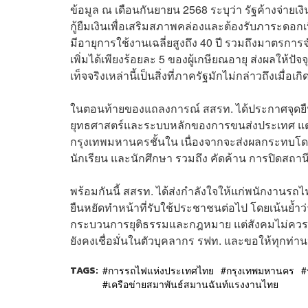
ข้อมูล ณ เดือนกันยายน 2568 ระบุว่า รัฐค้างจ่ายเ
กู้ยืมเงินเพื่อเสริมสภาพคล่องและต้องรับภาระดอกเ
มีอายุการใช้งานเฉลี่ยสูงถึง 40 ปี รวมถึงมาตรกา
เพิ่มได้เพียงร้อยละ 5 ของผู้เกษียณอายุ ส่งผลให้ป
เท็จจริงเหล่านี้เป็นสิ่งที่ภาครัฐมักไม่กล่าวถึงเมื่อเ
ในตอนท้ายของแถลงการณ์ สสรท. ได้ประกาศจุดยื
ยุทธศาสตร์และระบบหลักของการขนส่งประเทศ แต่ ค
กรุงเทพมหานครชั้นใน เนื่องจากจะส่งผลกระทบโดยต
นักเรียน และนักศึกษา รวมถึง คัดค้าน การปิดสถา
พร้อมกันนี้ สสรท. ได้ส่งกำลังใจให้แก่พนักงาน
ยืนหยัดทำหน้าที่รับใช้ประชาชนต่อไป โดยเน้นย
กระบวนการยุติธรรมและกฎหมาย แต่สังคมไม่ควร
ยังคงเชื่อมั่นในตัวบุคลากร รฟท. และขอให้ทุกท่า
TAGS:
การรถไฟแห่งประเทศไทย
กรุงเทพมหานคร
เครือข่ายสมาพันธ์สมานฉันท์แรงงานไทย