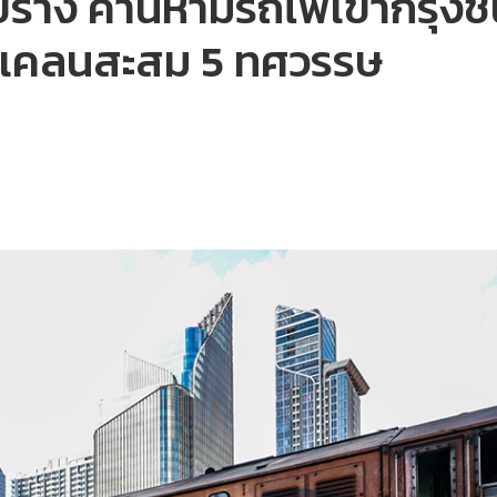
บบราง ค้านห้ามรถไฟเข้ากรุงช
แคลนสะสม 5 ทศวรรษ