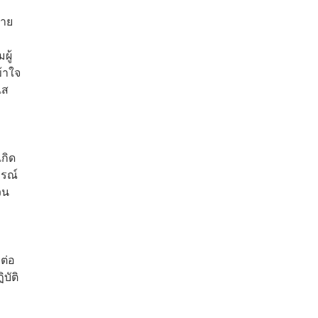
ราย
ผู้
้าใจ
แส
กิด
กรณ์
วน
ต่อ
บัติ