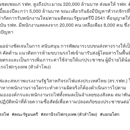
งินชดเชยแก่ รฟท. สูงถึงประมาณ 320,000 ล้านบาท ส่งผลให้ รฟท. ต
บี้ยเองปีละกว่า 5,000 ล้านบาท ขณะเดียวกันยังมีปัญหาหัวรถจักรที่
รจำกัดการรับพนักงานใหม่ตามมติคณะรัฐมนตรีปี 2541 ที่อนุญาตให้
ัจจุบัน รฟท. มีพนักงานลดลงจาก 20,000 คน เหลือเพียง 8,000 คน ซึ่ง
กิดปัญหา
นอย่างชัดเจนในการ สนับสนุน การพัฒนาระบบขนส่งทางรางให้เป
ัดค้าน แนวคิดการห้ามขบวนรถไฟเข้ามารับส่งผู้โดยสารในพื้นที
รงและเป็นการเพิ่มภาระค่าใช้จ่ายให้แก่ประชาชน ผู้มีรายได้น้
นีรถไฟกรุงเทพ (หัวลำโพง)
รถไฟและสหภาพแรงงานรัฐวิสาหกิจรถไฟแห่งประเทศไทย (สร.รฟท.) ใ
้ำว่าหากพนักงานรายใดกระทำความผิดจริงก็ต้องดำเนินการไปตาม
มององค์กรและพนักงานรถไฟทั้งหมดเป็นจำเลยของสังคม สมาพัน
นปฏิบัติหน้าที่ด้วยความซื่อสัตย์เพื่อความปลอดภัยของประชาชนต่
รถไฟ
คณะรัฐมนตรี
สถานีรถไฟกรุงเทพ (หัวลำโพง)
แยกอโศก