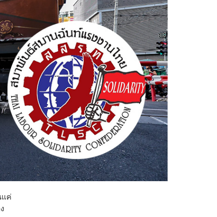
นแค่
ดง