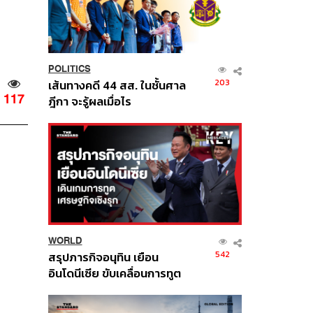
POLITICS
203
เส้นทางคดี 44 สส. ในชั้นศาล
117
ฎีกา จะรู้ผลเมื่อไร
WORLD
542
สรุปภารกิจอนุทิน เยือน
อินโดนีเซีย ขับเคลื่อนการทูต
เศรษฐกิจเชิงรุก ประกาศหุ้น
ส่วนยุทธศาสตร์ไทย –