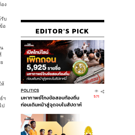
้อง
รับ
ข้อ
EDITOR'S PICK
็น
่
อย
ห้
POLITICS
571
มหากาพย์โกงข้อสอบท้องถิ่น
ธ์ฯ
ก่อนเดินหน้าสู่จุดจบในสัปดาห์
อไป
นี้