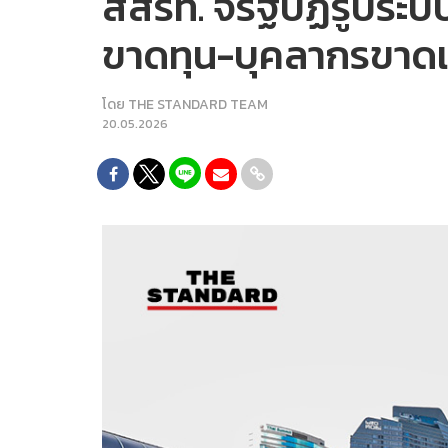
สสรท. จี้รัฐปฏิรูประ
ขาดทุน-บุคลากรขาด
โดย
THE STANDARD TEAM
20.05.2026