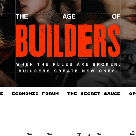
E
ECONOMIC FORUM
THE SECRET SAUCE​
OP