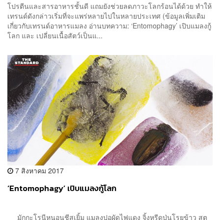
โปรตีนและสารอาหารชั้นดี แถมยังช่วยลดภาวะโลกร้อนได้ด้วย ทำให้
เทรนด์ดังกล่าวเริ่มที่จะแพร่หลายไปในหลายประเทศ (ข้อมูลเพิ่มเติม
เกี่ยวกับเทรนด์อาหารแมลง อ่านบทความ: ‘Entomophagy’ เปิบแมลงกู้
โลก และ เปลี่ยนเนื้อสัตว์เป็นแ...
7 สิงหาคม 2017
‘Entomophagy’ เปิบแมลงกู้โลก
มักกะโรนีหนอนชีสเยิ้ม แมลงปอผัดไฟแดง จิ้งหรีดป่นโรยข้าว สตู