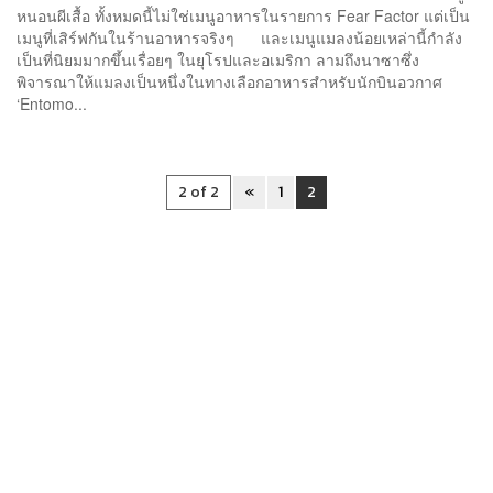
หนอนผีเสื้อ ทั้งหมดนี้ไม่ใช่เมนูอาหารในรายการ Fear Factor แต่เป็น
เมนูที่เสิร์ฟกันในร้านอาหารจริงๆ และเมนูแมลงน้อยเหล่านี้กำลัง
เป็นที่นิยมมากขึ้นเรื่อยๆ ในยุโรปและอเมริกา ลามถึงนาซาซึ่ง
พิจารณาให้แมลงเป็นหนึ่งในทางเลือกอาหารสำหรับนักบินอวกาศ
‘Entomo...
2 of 2
«
1
2