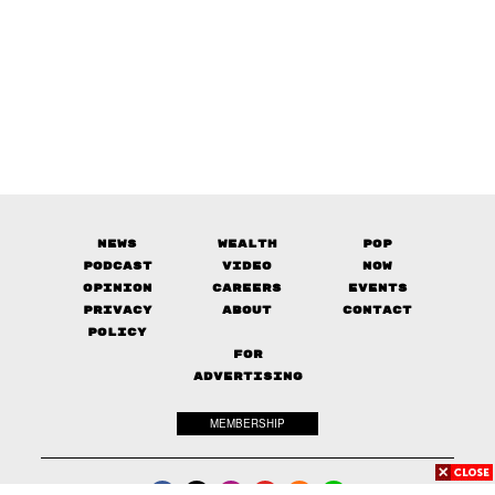
News
Wealth
Pop
Podcast
Video
Now
Opinion
Careers
Events
Privacy
About
Contact
Policy
FOR
ADVERTISING
MEMBERSHIP