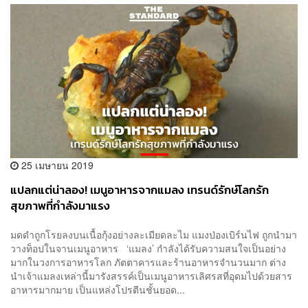
25 เมษายน 2019
แปลกแต่น่าลอง! เมนูอาหารจากแมลง เทรนด์รักษ์โลกรัก
สุขภาพที่กำลังมาแรง
มดดำถูกโรยลงบนเนื้อกุ้งอย่างละเมียดละไม แมงป่องเบิร์นไฟ ถูกนำมา
วางท็อปในจานเมนูอาหาร ‘แมลง’ กำลังได้รับความสนใจเป็นอย่าง
มากในวงการอาหารโลก ภัตตาคารและร้านอาหารจำนวนมาก ต่าง
นำเจ้าแมลงเหล่านี้มารังสรรค์เป็นเมนูอาหารเลิศรสที่อุดมไปด้วยสาร
อาหารมากมาย เป็นแหล่งโปรตีนชั้นยอด...