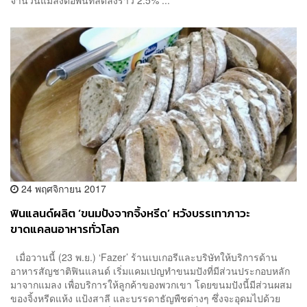
จำนวนแมลงต่อพื้นที่ลดลงราว 2.5% ...
24 พฤศจิกายน 2017
ฟินแลนด์ผลิต ‘ขนมปังจากจิ้งหรีด’ หวังบรรเทาภาวะ
ขาดแคลนอาหารทั่วโลก
เมื่อวานนี้ (23 พ.ย.) ‘Fazer’ ร้านเบเกอรีและบริษัทให้บริการด้าน
อาหารสัญชาติฟินแลนด์ เริ่มแคมเปญทำขนมปังที่มีส่วนประกอบหลัก
มาจากแมลง เพื่อบริการให้ลูกค้าของพวกเขา โดยขนมปังนี้มีส่วนผสม
ของจิ้งหรีดแห้ง แป้งสาลี และบรรดาธัญพืชต่างๆ ซึ่งจะอุดมไปด้วย