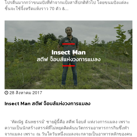
โปรตีนมากกว่าขนมปังที่ทำจากแป้งสาลีปกติทั่วไป โดยขนมปังแต่ละ
ชิ้นจะใช้จิ้งหรีดแห้งราว 70 ตัว &...
28 สิงหาคม 2017
Insect Man สตีฟ จ็อบส์แห่งวงการแมลง
'ทัดณัฐ ฉันทธรรม์' ชายผู้นี้คือ สตีฟ จ็อบส์ แห่งวงการแมลง เพราะ
ความเป็นนักสร้างสรรค์ที่ไม่หยุดคิดค้นนวัตกรรมอาหารการกินซึ่งทำ
จากแมลง เพราะ ณ วันใดวันหนึ่งแมลงจะกลายเป็นอาหารหลักของคน