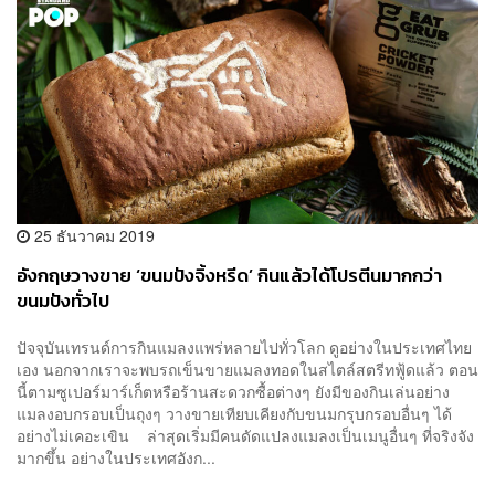
25 ธันวาคม 2019
อังกฤษวางขาย ‘ขนมปังจิ้งหรีด’ กินแล้วได้โปรตีนมากกว่า
ขนมปังทั่วไป
ปัจจุบันเทรนด์การกินแมลงแพร่หลายไปทั่วโลก ดูอย่างในประเทศไทย
เอง นอกจากเราจะพบรถเข็นขายแมลงทอดในสไตล์สตรีทฟู้ดแล้ว ตอน
นี้ตามซูเปอร์มาร์เก็ตหรือร้านสะดวกซื้อต่างๆ ยังมีของกินเล่นอย่าง
แมลงอบกรอบเป็นถุงๆ วางขายเทียบเคียงกับขนมกรุบกรอบอื่นๆ ได้
อย่างไม่เคอะเขิน ล่าสุดเริ่มมีคนดัดแปลงแมลงเป็นเมนูอื่นๆ ที่จริงจัง
มากขึ้น อย่างในประเทศอังก...