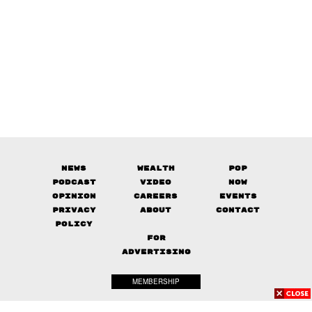
News
Wealth
Pop
Podcast
Video
Now
Opinion
Careers
Events
Privacy
About
Contact
Policy
FOR
ADVERTISING
MEMBERSHIP