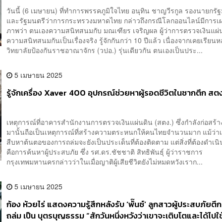
วันนี้ (6 เมษายน) ที่ทำการพรรคภูมิใจไทย อนุทิน ชาญวีรกูล รองนายกรั
และรัฐมนตรีว่าการกระทรวงมหาดไทย กล่าวถึงกรณีโลกออนไลน์มีการเ
ภาพว่า ตนเองความสนิทสนมกับ มณเฑียร เจริญผล ผู้ว่าการตรวจเงินแผ่นด
ความสนิทสนมกันเป็นเรื่องจริง รู้จักกันกว่า 10 ปีแล้ว เนื่องจากเคยเรียนห
วิทยาลัยป้องกันราชอาณาจักร (วปอ.) รุ่นเดียวกัน ตนเองเป็นประ...
5 เมษายน 2025
รู้จักเครื่อง Xaver 400 อุปกรณ์ช่วยหาผู้รอดชีวิตในซากตึก สตง
เหตุการณ์ที่อาคารสำนักงานการตรวจเงินแผ่นดิน (สตง.) ซึ่งกำลังก่อสร้
มานั้นถือเป็นเหตุการณ์ที่สร้างความตระหนกให้คนไทยจำนวนมาก แม้ว่าเ
สืบหาต้นตอของการถล่มจะยังเป็นประเด็นที่ต้องติดตาม แต่สิ่งที่ต้องดำเนิ
คือการค้นหาผู้ประสบภัย ซึ่ง รศ.ดร.ชัชชาติ สิทธิพันธุ์ ผู้ว่าราชการ
กรุงเทพมหานครกล่าวว่าในเมื่อญาติผู้เสียชีวิตยังไม่หมดหวังเราก...
5 เมษายน 2025
ก้อง ห้วยไร่ แสดงความรู้สึกหลังรับ ‘พั๊นซ์’ ลูกสาวผู้ประสบภัยตึ
ถล่ม เป็น บุตรบุญธรรม “สักวันหนึ่งหวังว่าเขาจะเติบโตและได้ไปใช