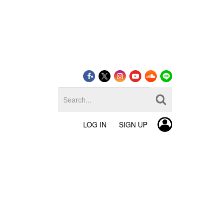
LOG IN
SIGN UP