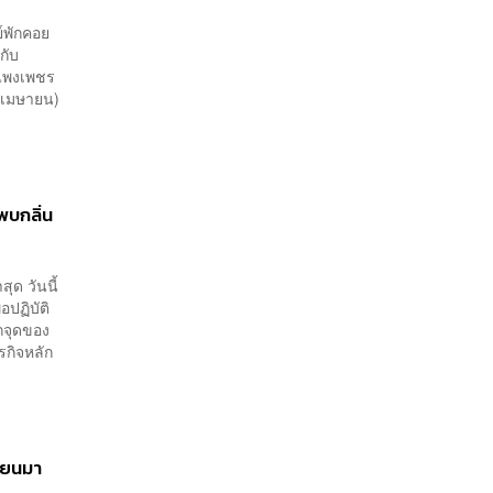
ย์พักคอย
กับ
ำแพงเพชร
4 เมษายน)
พบกลิ่น
ุด วันนี้
อปฏิบัติ
กจุดของ
รกิจหลัก
มียนมา