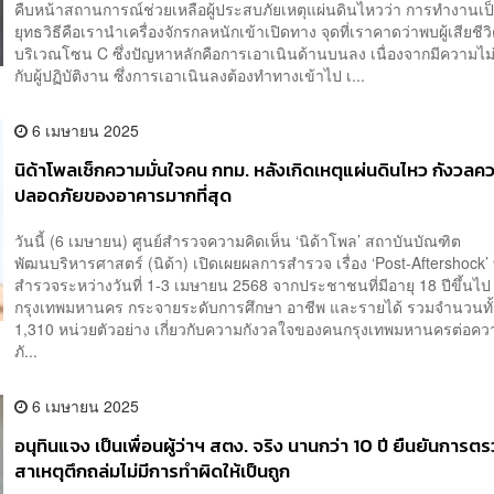
คืบหน้าสถานการณ์ช่วยเหลือผู้ประสบภัยเหตุแผ่นดินไหวว่า การทำงานเ
ยุทธวิธีคือเรานำเครื่องจักรกลหนักเข้าเปิดทาง จุดที่เราคาดว่าพบผู้เสียชีวิ
บริเวณโซน C ซึ่งปัญหาหลักคือการเอาเนินด้านบนลง เนื่องจากมีความไม
กับผู้ปฏิบัติงาน ซึ่งการเอาเนินลงต้องทำทางเข้าไป เ...
6 เมษายน 2025
นิด้าโพลเช็กความมั่นใจคน กทม. หลังเกิดเหตุแผ่นดินไหว กังวลค
ปลอดภัยของอาคารมากที่สุด
วันนี้ (6 เมษายน) ศูนย์สำรวจความคิดเห็น ‘นิด้าโพล’ สถาบันบัณฑิต
พัฒนบริหารศาสตร์ (นิด้า) เปิดเผยผลการสำรวจ เรื่อง ‘Post-Aftershock
สำรวจระหว่างวันที่ 1-3 เมษายน 2568 จากประชาชนที่มีอายุ 18 ปีขึ้นไป ใ
กรุงเทพมหานคร กระจายระดับการศึกษา อาชีพ และรายได้ รวมจำนวนทั้ง
1,310 หน่วยตัวอย่าง เกี่ยวกับความกังวลใจของคนกรุงเทพมหานครต่อค
ภั...
6 เมษายน 2025
อนุทินแจง เป็นเพื่อนผู้ว่าฯ สตง. จริง นานกว่า 10 ปี ยืนยันการ
สาเหตุตึกถล่มไม่มีการทำผิดให้เป็นถูก