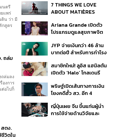
7 THINGS WE LOVE
ฐมนตรี
ABOUT MATIÈRES
ผยแพร่
FÉCALES
ิน ว่า มี
Ariana Grande เปิดตัว
ลักสูตร
โปรแกรมดูแลสุขภาพจิต
สำหรับคนในอุตสาหกรรม
JYP จ่ายเงินกว่า 46 ล้าน
ดนตรี
บาทต่อปี สำหรับการทำโรง
. ถล่ม
อาหารออร์แกนิกในบริษัท
สมาชิกใหม่! ลูอิส แฮมิลตัน
เปิดตัว ‘Halo’ โกลเดนรี
างถล่มลง
ทรีฟเวอร์ตัวใหม่
รื่องการ
พริษฐ์เปิดเส้นทางการเงิน
นต่อไปก็
โยงคดีฮั้ว สว. อีก 4
จังหวัด พบ ส.อบจ.
ญี่ปุ่นเผย จีน ขึ้นแท่นผู้นำ
อำนาจเจริญโอนเงินให้เจ้า
การใช้จ่ายด้านวิจัยและ
หน้าที่ กกต. ฝ่ายสืบสวน
พัฒนาโลก กวาดสัดส่วน
งานวิจัยถูกอ้างอิงสูงสุด
ก สตง.
แซงสหรัฐฯ
้ชีวิตใน