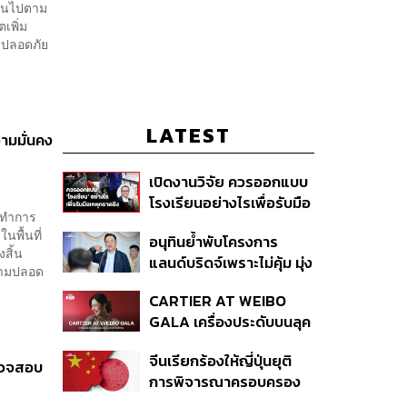
ป็นไปตาม
ตเพิ่ม
่ปลอดภัย
LATEST
วามมั่นคง
เปิดงานวิจัย ควรออกแบบ
โรงเรียนอย่างไรเพื่อรับมือ
’ ทำการ
เหตุกราดยิง
นพื้นที่
อนุทินย้ำพับโครงการ
สิ้น
แลนด์บริดจ์เพราะไม่คุ้ม มุ่ง
วามปลอด
พัฒนา Missing Link
CARTIER AT WEIBO
รองรับอ่าวไทย-อันดามัน
GALA เครื่องประดับบนลุค
พรมแดงของแขกคน
จีนเรียกร้องให้ญี่ปุ่นยุติ
สำคัญ
ตรวจสอบ
การพิจารณาครอบครอง
อาวุธนิวเคลียร์