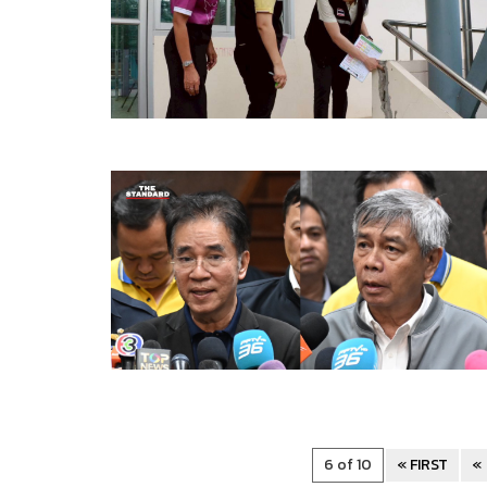
6 of 10
« FIRST
«