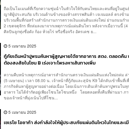
สิ่งที่เขาควรเป็น”
ถือเป็นโมเมนต์ที่เรียกความชุ่มฉ่ำในหัวใจให้กับคนไทยและคนที่อยู่ในศูน
ญาติผู้ประสบภัย บริเวณด้านข้างของห้างสรรพสินค้า เจเจมอลล์ ตรงข้าม
บริเวณพื้นที่ก่อสร้างสำนักงานการตรวจเงินแผ่นดินแห่งใหม่ ย่านถนนก
2 เขตจตุจักร ที่ถล่มลงมาจากเหตุการณ์แผ่นดินไหว หลังจากเมื่อวานนี้ (
ศิลปินลูกทุ่งชื่อดัง ก้อง ห้วยไร่ หรือชื่อจริง อัครเดช ย...
5 เมษายน 2025
กู้ภัยเดินหน้าปูพรมค้นหาผู้สูญหายใต้ซากอาคาร สตง. ตลอดคืน 
ต้องสงสัยในโซน B เร่งเจาะโพรงหาเส้นทางเพิ่ม
ความคืบหน้าเหตุการณ์อาคารสำนักงานตรวจเงินแผ่นดินแห่งใหม่ถล่ม ล่าส
(5 เมษายน) เวลา 08.00 น. เจ้าหน้าที่กู้ภัยและสุนัข K9 ได้กลับเข้าพื้นที่เพื่
ภารกิจค้นหาผู้สูญหายอย่างต่อเนื่อง โดยเน้นการเดินเท้าค้นหาปูพรมในทุ
อาคาร ไม่ได้จำกัดอยู่เพียงโซนใดโซนหนึ่ง โดยตลอดทั้งคืนที่ผ่านมา ภา
ของเจ้าหน้าที่มุ่งเน้นไปที่โซน...
5 เมษายน 2025
เซเรโซ โอซาก้า ส่งกำลังใจให้ผู้ประสบภัยแผ่นดินไหวในไทยและเ