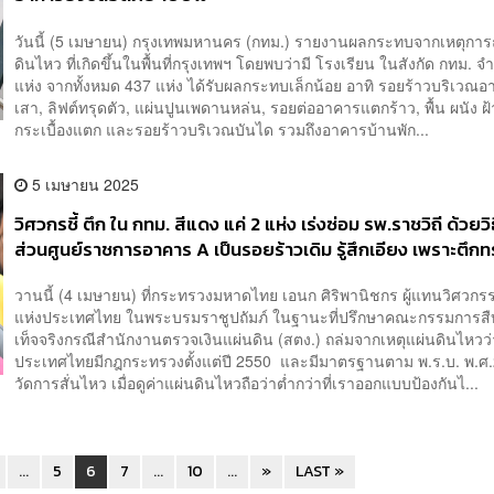
วันนี้ (5 เมษายน) กรุงเทพมหานคร (กทม.) รายงานผลกระทบจากเหตุการ
ดินไหว ที่เกิดขึ้นในพื้นที่กรุงเทพฯ โดยพบว่ามี โรงเรียน ในสังกัด กทม. 
แห่ง จากทั้งหมด 437 แห่ง ได้รับผลกระทบเล็กน้อย อาทิ รอยร้าวบริเวณ
เสา, ลิฟต์ทรุดตัว, แผ่นปูนเพดานหล่น, รอยต่ออาคารแตกร้าว, พื้น ผนัง ฝ้
กระเบื้องแตก และรอยร้าวบริเวณบันได รวมถึงอาคารบ้านพัก...
5 เมษายน 2025
วิศวกรชี้ ตึก ใน กทม. สีแดง แค่ 2 แห่ง เร่งซ่อม รพ.ราชวิถี ด้วยวิ
ส่วนศูนย์ราชการอาคาร A เป็นรอยร้าวเดิม รู้สึกเอียง เพราะตึกท
วานนี้ (4 เมษายน) ที่กระทรวงมหาดไทย เอนก ศิริพานิชกร ผู้แทนวิศวก
แห่งประเทศไทย ในพระบรมราชูปถัมภ์ ในฐานะที่ปรึกษาคณะกรรมการส
เท็จจริงกรณีสำนักงานตรวจเงินแผ่นดิน (สตง.) ถล่มจากเหตุแผ่นดินไหวว่
ประเทศไทยมีกฎกระทรวงตั้งแต่ปี 2550 และมีมาตรฐานตาม พ.ร.บ. พ.ศ.2
วัดการสั่นไหว เมื่อดูค่าแผ่นดินไหวถือว่าต่ำกว่าที่เราออกแบบป้องกันไ...
...
5
6
7
...
10
...
»
LAST »