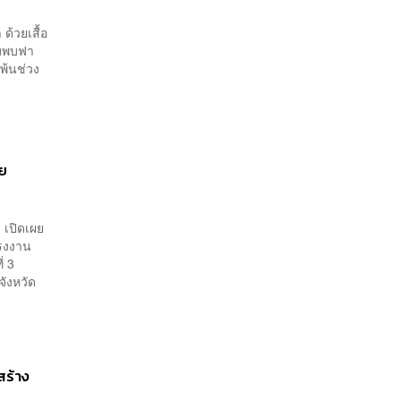
ด้วยเสื้อ
กมพบฟา
พ้นช่วง
าย
 เปิดเผย
แรงงาน
่ 3
จังหวัด
สร้าง