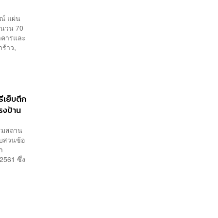
ณ์ แผ่น
จำนวน 70
อาคารและ
าร้าว,
ธีเย็บตึก
รงป้าน
รรมสถาน
ืบสวนข้อ
า
561 ซึ่ง