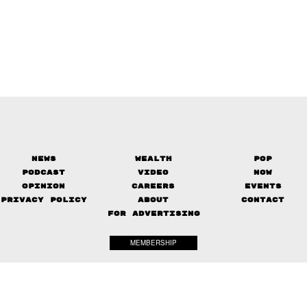
News
Wealth
Pop
Podcast
Video
Now
Opinion
Careers
Events
Privacy Policy
About
Contact
FOR ADVERTISING
MEMBERSHIP