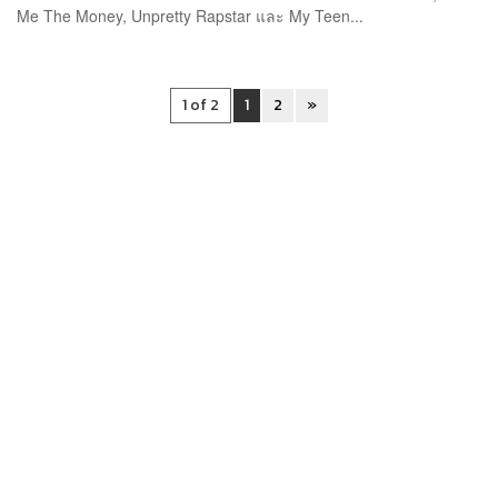
Me The Money, Unpretty Rapstar และ My Teen...
1 of 2
1
2
»