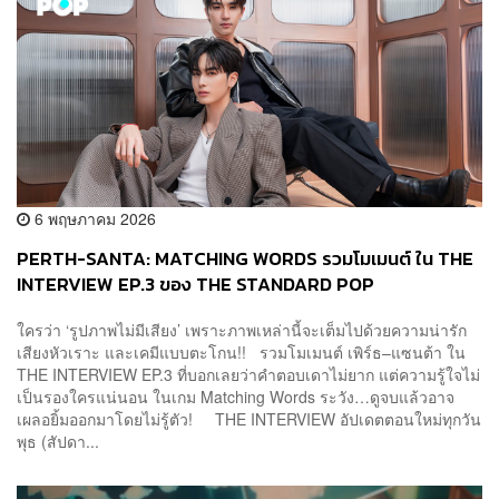
6 พฤษภาคม 2026
PERTH-SANTA: MATCHING WORDS รวมโมเมนต์ ใน THE
INTERVIEW EP.3 ของ THE STANDARD POP
ใครว่า ‘รูปภาพไม่มีเสียง’ เพราะภาพเหล่านี้จะเต็มไปด้วยความน่ารัก
เสียงหัวเราะ และเคมีแบบตะโกน!! รวมโมเมนต์ เพิร์ธ–แซนต้า ใน
THE INTERVIEW EP.3 ที่บอกเลยว่าคำตอบเดาไม่ยาก แต่ความรู้ใจไม่
เป็นรองใครแน่นอน ในเกม Matching Words ระวัง…ดูจบแล้วอาจ
เผลอยิ้มออกมาโดยไม่รู้ตัว! THE INTERVIEW อัปเดตตอนใหม่ทุกวัน
พุธ (สัปดา...