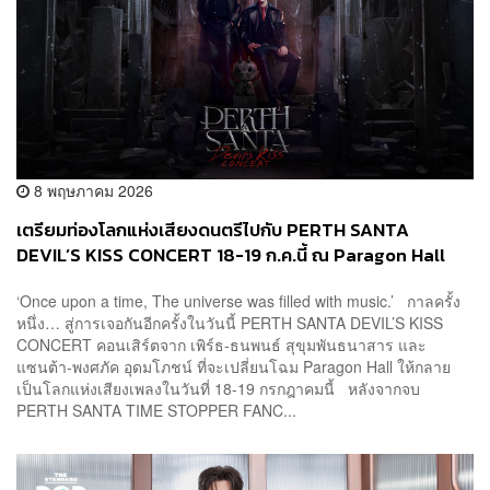
8 พฤษภาคม 2026
เตรียมท่องโลกแห่งเสียงดนตรีไปกับ PERTH SANTA
DEVIL’S KISS CONCERT 18-19 ก.ค.นี้ ณ Paragon Hall
‘Once upon a time, The universe was filled with music.’ กาลครั้ง
หนึ่ง… สู่การเจอกันอีกครั้งในวันนี้ PERTH SANTA DEVIL’S KISS
CONCERT คอนเสิร์ตจาก เพิร์ธ-ธนพนธ์ สุขุมพันธนาสาร และ
แซนต้า-พงศภัค อุดมโภชน์ ที่จะเปลี่ยนโฉม Paragon Hall ให้กลาย
เป็นโลกแห่งเสียงเพลงในวันที่ 18-19 กรกฎาคมนี้ หลังจากจบ
PERTH SANTA TIME STOPPER FANC...