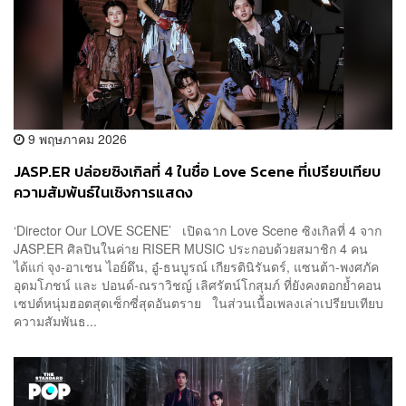
9 พฤษภาคม 2026
JASP.ER ปล่อยซิงเกิลที่ 4 ในชื่อ Love Scene ที่เปรียบเทียบ
ความสัมพันธ์ในเชิงการแสดง
‘Director Our LOVE SCENE’ เปิดฉาก Love Scene ซิงเกิลที่ 4 จาก
JASP.ER ศิลปินในค่าย RISER MUSIC ประกอบด้วยสมาชิก 4 คน
ได้แก่ จุง-อาเชน ไอย์ดึน, อู๋-ธนบูรณ์ เกียรตินิรันดร์, แซนต้า-พงศภัค
อุดมโภชน์ และ ปอนด์-ณราวิชญ์ เลิศรัตน์โกสุมภ์ ที่ยังคงตอกย้ำคอน
เซปต์หนุ่มฮอตสุดเซ็กซี่สุดอันตราย ในส่วนเนื้อเพลงเล่าเปรียบเทียบ
ความสัมพันธ...