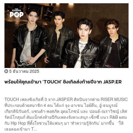
5 ธันวาคม 2025
พร้อมให้คุณเข้ามา ‘TOUCH’ ซิงเกิลส่งท้ายปีจาก JASP.ER
TOUCH เพลงซิงเกิลที่ 3 จาก JASP.ER ศิลปินจากค่าย RISER MUSIC
ที่ประกอบด้วยสมาชิก 4 คน ได้แก่ จุง-อาเชน ไอย์ดึน, อู๋-ธนบูรณ์
เกียรตินิรันดร์, แซนต้า-พงศภัค อุดมโภชน์ และ ปอนด์-ณราวิชญ์ เลิศ
รัตน์โกสุมภ์ คัมแบ็กส่งท้ายปีกับเพลงจังหวะสนุก เซ็กซี่ แนว R&B ผสม
กับ Hip Hop ที่ตั้งใจชวนให้แฟนๆ มา ‘ทำความรู้จักกัน’ มากขึ้น ‘ให้
เธอลองเข้ามา T...