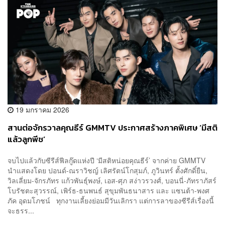
19 มกราคม 2026
สานต่อจักรวาลคุณธีร์ GMMTV ประกาศสร้างภาคพิเศษ ‘มีสติ
แล้วลูกพีช’
จบไปแล้วกับซีรีส์ฟีลกู๊ดแห่งปี ‘มีสติหน่อยคุณธีร์’ จากค่าย GMMTV
นำแสดงโดย ปอนด์-ณราวิชญ์ เลิศรัตน์โกสุมภ์, ภูวินทร์ ตั้งศักดิ์ยืน,
วิลเลี่ยม-จักรภัทร แก้วพันธุ์พงษ์, เอส-ศุภ สง่าวรวงศ์, บอนนี่-ภัทราภัสร์
โบรัชตะสุวรรณ์, เพิร์ธ-ธนพนธ์ สุขุมพันธนาสาร และ แซนต้า-พงศ
ภัค อุดมโภชน์ ทุกงานเลี้ยงย่อมมีวันเลิกรา แต่การลาของซีรีส์เรื่องนี้
จะธรร...