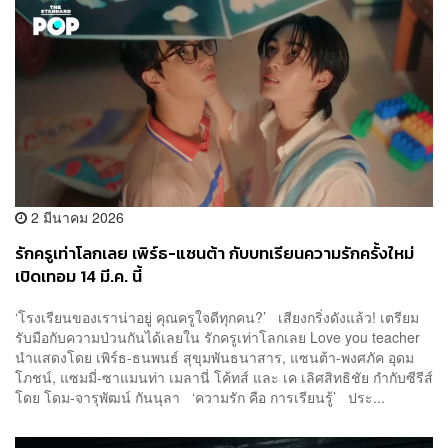
2 มีนาคม 2026
รักครูเท่าโลกเลย เพิร์ธ-แซนต้า กับบทเรียนความรักครั้งใหม่
เปิดเทอม 14 มี.ค. นี้
‘โรงเรียนของเราน่าอยู่ คุณครูใจดีทุกคน?’ เสียงกริ่งดังแล้ว! เตรียม
รับมือกับความป่วนกันได้เลยใน รักครูเท่าโลกเลย Love you teacher
นำแสดงโดย เพิร์ธ-ธนพนธ์ สุขุมพันธนาสาร, แซนต้า-พงศภัค อุดม
โภชน์, แซมมี่-ซาแมนท่า เมลานี่ โค้ทส์ และ เค เลิศสิทธิชัย กำกับซีรีส์
โดย โดม-จารุพัฒน์ กันนุลา ‘ความรัก คือ การเรียนรู้’ ประ...