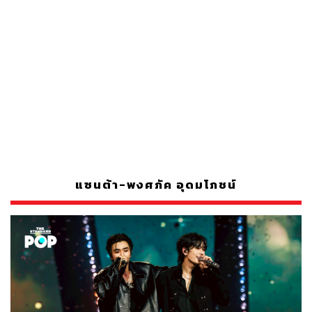
แซนต้า-พงศภัค อุดมโภชน์