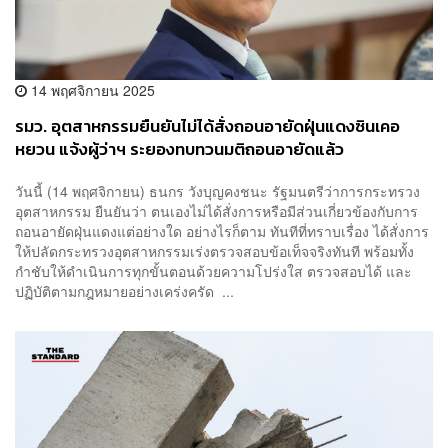
14 พฤศจิกายน 2025
รมว. อุตสาหกรรมยืนยันไม่ได้สั่งถอนอายัดฝุ่นแดงซินเคอ
หยวน แจ้งผู้ว่าฯ ระยองทบทวนมติถอนอายัดแล้ว
วันนี้ (14 พฤศจิกายน) ธนกร วังบุญคงชนะ รัฐมนตรีว่าการกระทรวง
อุตสาหกรรม ยืนยันว่า ตนเองไม่ได้สั่งการหรือมีส่วนเกี่ยวข้องกับการ
ถอนอายัดฝุ่นแดงแต่อย่างใด อย่างไรก็ตาม ทันทีที่ทราบเรื่อง ได้สั่งการ
ให้ปลัดกระทรวงอุตสาหกรรมเร่งตรวจสอบข้อเท็จจริงทันที พร้อมทั้ง
กำชับให้ดำเนินการทุกขั้นตอนด้วยความโปร่งใส ตรวจสอบได้ และ
ปฏิบัติตามกฎหมายอย่างเคร่งครัด ...