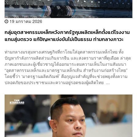
19 มกราคม 2026
กลุ่มอุตสาหกรรมเหล็กหวังภาครัฐคุมผลิตเหล็กตั้งแต่โรงงาน
แทนสุ่มตรวจ แก้ปัญหาแข่งขันไม่เป็นธรรม ท่ามกลางภาวะ
สินค้าจีนทะลัก
ท่ามกลางมรสุมทางเศรษฐกิจที่ถาโถมใส่อุตสาหกรรมเหล็กไทย ทั้ง
ปัญหากำลังการผลิตส่วนเกินจากจีน และสงครามราคาที่ดุเดือด ล่าสุด
ภาคเอกชนและผู้เชี่ยวชาญได้ออกมาระดมความเห็นในงานสัมมนา
“อุตสาหกรรมเหล็กและมาตรฐานเหล็กเส้น สำหรับงานก่อสร้างไทย”
โดยชี้ว่า ‘มาตรฐานผลิตภัณฑ์’ คือกุญแจสำคัญที่จะช่วยพยุงทั้งความ
ปลอดภัยของประชาชนและความอยู่รอดของผู้ผลิตไทย ...