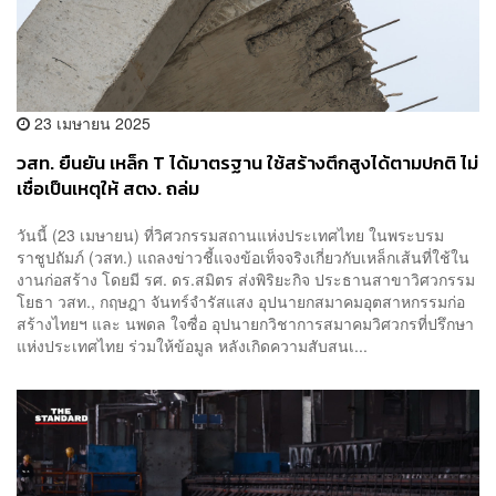
23 เมษายน 2025
วสท. ยืนยัน เหล็ก T ได้มาตรฐาน ใช้สร้างตึกสูงได้ตามปกติ ไม่
เชื่อเป็นเหตุให้ สตง. ถล่ม
วันนี้ (23 เมษายน) ที่วิศวกรรมสถานแห่งประเทศไทย ในพระบรม
ราชูปถัมภ์ (วสท.) แถลงข่าวชี้แจงข้อเท็จจริงเกี่ยวกับเหล็กเส้นที่ใช้ใน
งานก่อสร้าง โดยมี รศ. ดร.สมิตร ส่งพิริยะกิจ ประธานสาขาวิศวกรรม
โยธา วสท., กฤษฎา จันทร์จำรัสแสง อุปนายกสมาคมอุตสาหกรรมก่อ
สร้างไทยฯ และ นพดล ใจซื่อ อุปนายกวิชาการสมาคมวิศวกรที่ปรึกษา
แห่งประเทศไทย ร่วมให้ข้อมูล หลังเกิดความสับสนเ...