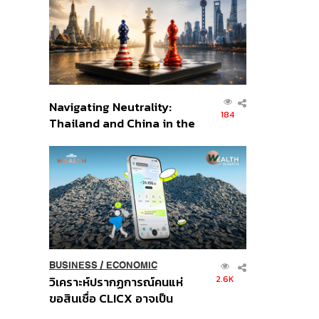
อินโดนีเซีย
Navigating Neutrality:
184
Thailand and China in the
Age of a New Global
Order
BUSINESS
/
ECONOMIC
2.6K
วิเคราะห์ปรากฏการณ์คนแห่
ขอสินเชื่อ CLICX อาจเป็น
เพียงยอดภูเขาน้ำแข็ง ของ