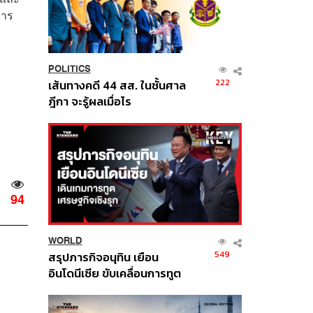
การ
POLITICS
222
เส้นทางคดี 44 สส. ในชั้นศาล
ฎีกา จะรู้ผลเมื่อไร
94
WORLD
549
สรุปภารกิจอนุทิน เยือน
อินโดนีเซีย ขับเคลื่อนการทูต
เศรษฐกิจเชิงรุก ประกาศหุ้น
ส่วนยุทธศาสตร์ไทย –