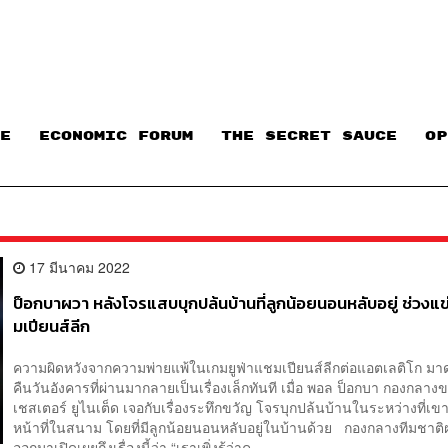
E
ECONOMIC FORUM
THE SECRET SAUCE​
OP
17 มีนาคม 2022
ป็อกบาผวา หลังโจรแสบบุกปล้นบ้านที่ลูกน้อยนอนหลับอยู่ ช่วงแ
มเปียนส์ลีก
ความผิดหวังจากความพ่ายแพ้ในเกมยูฟ่าแชมเปียนส์ลีกต่อแอตเลติโก มาดร
คืนวันอังคารที่ผ่านมากลายเป็นเรื่องเล็กทันที เมื่อ พอล ป็อกบา กองกลา
เชสเตอร์ ยูไนเต็ด เจอกับเรื่องระทึกขวัญ โจรบุกปล้นบ้านในระหว่างที่เ
หน้าที่ในสนาม โดยที่มีลูกน้อยนอนหลับอยู่ในบ้านด้วย กองกลางทีมชาติฝ
ออกมาเปิดเผยถึงเรื่องนี้ว่า “เราเพิ่งรู้ว่าค...