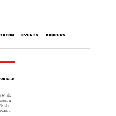
INION
EVENTS
CAREERS
ข่งเกมแช
ิดเมื่อ
งของแมน
ขาไปทำ
รั่งเศส