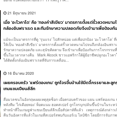
21 มิถุนายน 2021
เมื่อ ‘อะโวคาโด’ คือ ‘ทองคำสีเขียว’ มาตรการตั้งแต่รั้วลวดหนาม
กล้องอินฟราเรด และทีมรักษาความปลอดภัยจึงเข้ามาเพื่อป้องกั
โจรกรรม
แม้จะเป็นมาตรการที่ดู ‘รุนแรง’ ไปสักหน่อย แต่เพื่อปกป้อง ‘อะโวคาโด’ ที่
ให้เป็น ‘ทองคำสีเขียว’ มาตรการตั้งแต่รั้วลวดหนามไปจนถึงกล้องอินฟรา
รักษาความปลอดภัย และสุนัขติดตาม จึงเข้ามาเพื่อป้องกันการโจรกรรมที่
ขึ้นในเวลากลางคืน Mark Alcock ชาวแอฟริกาใต้ผู้มีอาชีพปลูกอะโวค
ได้ติดตั้งกล้องอินฟราเรดที่จับการเคลื่อน...
16 มีนาคม 2020
เผยครอบครัว ‘แฟร์ตองเกน’ ถูกโจรขึ้นบ้านใช้มีดจี้ภรรยาและลูก
เกมแชมเปียนส์ลีก
สื่อมวลชนในอังกฤษเผยเหตุสุดช็อก เมื่อครอบครัวของ แยน แฟร์ตองเกน
หลังทีม ‘ไก่เดือยทอง’ ท็อตแนม ฮอตสเปอร์ ถูกโจรบุกปล้นขึ้นบ้านในระหว่า
ทำหน้าที่ในเกมยูฟ่าแชมเปียนส์ลีกเมื่อสัปดาห์ที่แล้ว เหตุการณ์ดังกล่าวเกิ
คืนวันอังคารที่แล้วในเกมที่สเปอร์สพบกับแอร์เบ ไลป์ซิก โดยมีการจับภาพท