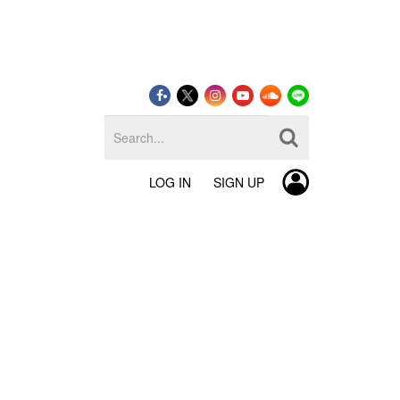
LOG IN
SIGN UP