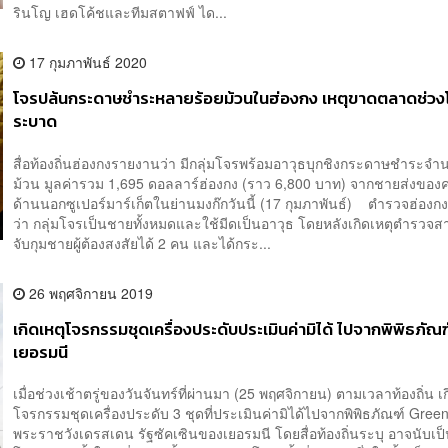
รินโญ เฮดโค้ชและทีมสตาฟฟ์ ได...
17 กุมภาพันธ์ 2020
โจรปล้นกระดาษชำระหลายร้อยม้วนในฮ่องกง เหตุขาดตลาดช่วง
ระบาด
สื่อท้องถิ่นฮ่องกงรายงานว่า มีกลุ่มโจรพร้อมอาวุธบุกชิงกระดาษชำระจ
ม้วน มูลค่ารวม 1,695 ดอลลาร์ฮ่องกง (ราว 6,800 บาท) จากชายส่งของคน
ด้านนอกซูเปอร์มาร์เก็ตในย่านมงก๊กวันนี้ (17 กุมภาพันธ์) ตำรวจฮ่องกง
ว่า กลุ่มโจรเป็นชายทั้งหมดและใช้มีดเป็นอาวุธ โดยหลังเกิดเหตุตำรวจ
จับกุมชายผู้ต้องสงสัยได้ 2 คน และได้กระ...
26 พฤศจิกายน 2019
เกิดเหตุโจรกรรมชุดเครื่องประดับประเมินค่ามิได้ ไปจากพิพิธภัณฑ
เยอรมนี
เมื่อช่วงเช้าตรู่ของวันจันทร์ที่ผ่านมา (25 พฤศจิกายน) ตามเวลาท้องถิ่น เก
โจรกรรมชุดเครื่องประดับ 3 ชุดที่ประเมินค่ามิได้ไปจากพิพิธภัณฑ์ Green
พระราชวังเดรสเดน รัฐซัคเซินของเยอรมนี โดยสื่อท้องถิ่นระบุ อาจนับเป