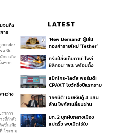
LATEST
ไปจนถึง
นการ
‘New Demand’ ผู้เล่น
ถูกยกย่อง
ทองคำรายใหม่ ‘Tether’
เรด ทีม
มักจะเกิด
ทรัมป์สั่งเก็บภาษี ‘โพลี
าโดขาย
ซิลิคอน’ 15% พร้อมตั้ง
ราคาขั้นต่ำ ตัดกำลังจีน
แม็คโคร-โลตัส ฟอร์มดี!
CPAXT โชว์ครึ่งปีแรกราย
ได้ทะลุ 2.6 แสนล้าน เร่ง
ระหว่าง
‘เอกนิติ’ เผยเงินกู้ 4 แสน
ปรับโฉมสาขาใหม่ดันพื้นที่
ล้าน โฟกัสเปลี่ยนผ่าน
เช่าโต
พลังงาน ลุ้น ‘ไทยช่วยไทย
 ปราการ
มท. 2 บุกผับกลางเมือง
พลัส’ เฟส 2 รอประเมิน
งที่กำลัง
แปดริ้ว พบเปิดไร้ใบ
ความเหมาะสม
ดขึ้นเมื่อ
อนุญาต-เด็กต่ำกว่า 20 ปี
ี่ โชเซ มู