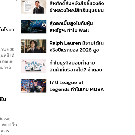
สีหศักดิ์ส่งหนังสือชี้แจงถึง
ใช้บริการ ฉี่ม่วง 32 ราย
ข้าหลวงใหญ่สิทธิมนุษยชน
จ่อปิด 5 ปี
กรณีรายงาน UN ‘คลาด
สู้ดอกเบี้ยสูงไปกับหุ้น
เคลื่อน-ไม่เป็นธรรม’
โคโรนา
สหรัฐฯ: ทำไม Wall
Street ยังน่าลงทุนกว่าที่
Ralph Lauren มีรายได้ใน
คิด?
ำนวน 600
ครึ่งปีแรกของ 2026 สูง
หนึ่งที่
ขึ้นถึง 14%
เปิดเผย
ทำไมธุรกิจยอมทำลาย
สามารถ
สินค้าที่บริจาคได้? คำตอบ
อาจไม่ได้อยู่ที่จริยธรรมแต่
17 ปี League of
อยู่ที่ระบบภาษี
Legends ทำไมเกม MOBA
ในตำนานถึงไม่หายไปตาม
์ใน
กาลเวลา?
ิดเหตุ
 Vault ใน
็นการ