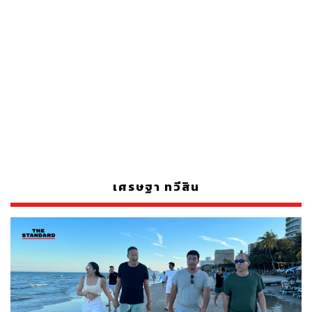
เศรษฐา ทวีสิน