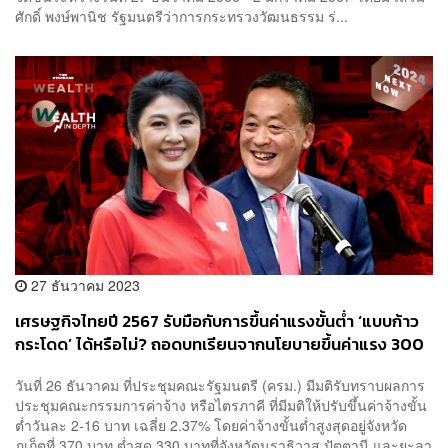
ศักดิ์ พงษ์พานิช รัฐมนตรีว่าการกระทรวงวัฒนธรรม ร่...
27 ธันวาคม 2023
เศรษฐกิจไทยปี 2567 รับมือกับการขึ้นค่าแรงขั้นต่ำ ‘แบบก้าว
กระโดด’ ได้หรือไม่? ถอดบทเรียนจากนโยบายขึ้นค่าแรง 300
บาทสมัยยิ่งลักษณ์
วันที่ 26 ธันวาคม ที่ประชุมคณะรัฐมนตรี (ครม.) มีมติรับทราบผลการ
ประชุมคณะกรรมการค่าจ้าง หรือไตรภาคี ที่มีมติให้ปรับขึ้นค่าจ้างขั้น
ต่ำวันละ 2-16 บาท เฉลี่ย 2.37% โดยค่าจ้างขั้นต่ำสูงสุดอยู่จังหวัด
ภูเก็ตที่ 370 บาท ต่ำสุด 330 บาทที่จังหวัดนราธิวาส ปัตตานี และยะลา