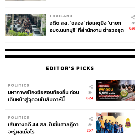
ผู้ใช้ถอดเปลี่ยนแบตเองได้ ก่อนกฎ
EU บังคับปีหน้า
THAILAND
อดีต สส. ‘ฉลอง’ ก่อเหตุยิง ‘นายก
545
อบจ.นนทบุรี’ ที่สำนักงาน ตำรวจรุด
ลงพื้นที่
EDITOR'S PICKS
POLITICS
มหากาพย์โกงข้อสอบท้องถิ่น ก่อน
624
เดินหน้าสู่จุดจบในสัปดาห์นี้
POLITICS
เส้นทางคดี 44 สส. ในชั้นศาลฎีกา
257
จะรู้ผลเมื่อไร