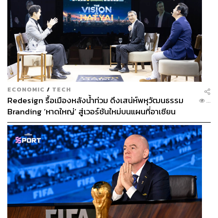
ECONOMIC
/
TECH
Redesign รื้อเมืองหลังน้ำท่วม ดึงเสน่ห์พหุวัฒนธรรม
...
Branding ‘หาดใหญ่’ สู่เวอร์ชันใหม่บนแผนที่อาเซียน