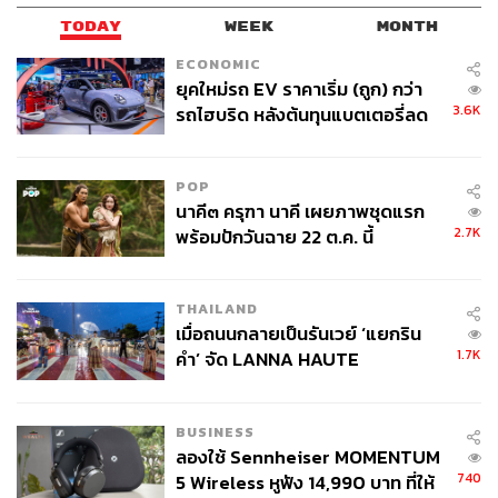
TODAY
WEEK
MONTH
ECONOMIC
ยุคใหม่รถ EV ราคาเริ่ม (ถูก) กว่า
3.6K
รถไฮบริด หลังต้นทุนแบตเตอรี่ลด
ลง - จีนแห่บุกตลาดเกิดใหม่
POP
นาคี๓ ครุฑา นาคี เผยภาพชุดแรก
2.7K
พร้อมปักวันฉาย 22 ต.ค. นี้
THAILAND
เมื่อถนนกลายเป็นรันเวย์ ‘แยกริน
1.7K
คำ’ จัด LANNA HAUTE
COUTURE กลางสายฝน
BUSINESS
ลองใช้ Sennheiser MOMENTUM
740
5 Wireless หูฟัง 14,990 บาท ที่ให้