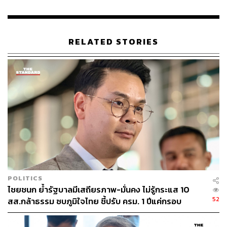
RELATED STORIES
POLITICS
ไชยชนก ย้ำรัฐบาลมีเสถียรภาพ-มั่นคง ไม่รู้กระแส 10
52
สส.กล้าธรรม ซบภูมิใจไทย ชี้ปรับ ครม. 1 ปีแค่กรอบ
ประเมิน โยนนายกฯ ตัดสินใจ