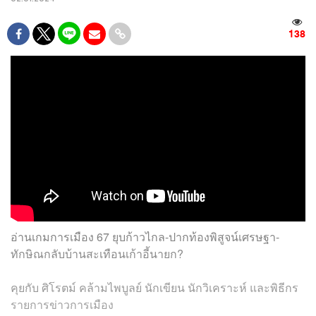
138
อ่านเกมการเมือง 67 ยุบก้าวไกล-ปากท้องพิสูจน์เศรษฐา-
ทักษิณกลับบ้านสะเทือนเก้าอี้นายก?
คุยกับ
ศิโรตม์ คล้ามไพบูลย์ นักเขียน นักวิเคราะห์ และพิธีกร
รายการข่าวการเมือง