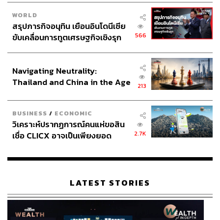
WORLD
สรุปภารกิจอนุทิน เยือนอินโดนีเซีย
566
ขับเคลื่อนการทูตเศรษฐกิจเชิงรุก
ประกาศหุ้นส่วนยุทธศาสตร์ไทย –
อินโดนีเซีย
Navigating Neutrality:
Thailand and China in the Age
213
of a New Global Order
BUSINESS
/
ECONOMIC
วิเคราะห์ปรากฏการณ์คนแห่ขอสิน
2.7K
เชื่อ CLICX อาจเป็นเพียงยอด
ภูเขาน้ำแข็ง ของปัญหาหนี้ครัว
เรือนไทยที่ถูกซุกไว้
LATEST STORIES