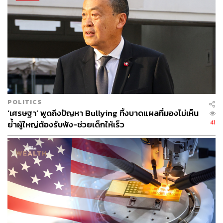
คนไทยปลอดภัย
เศรษฐาให้สัมภาษณ์ถึงการดูแลช่วยเหลือคนไทย หลังเกิด
เหตุแผ่นดินไหวแมกนิจูด 7.6 วานนี้ (1 มกราคม) ว่า เมื่อวาน
นี้ได้กำชับหน่วยงานที่เกี่ยวข้องไปแล้ว และวันนี้ได้พูดคุยกับ
จักรพงษ์ แสงมณี รัฐมนตรีช่วยว่าการกระทรวงการต่าง
ประเทศ ไปแล้ว ว่าจนถึงตอนนี้ยังไม่พบปัญหาอะไร ก็ดูแล
อย่างเต็มที่ เป็นหน้าที่ของรัฐบาลและกระทรวงการต่าง
POLITICS
ประเทศที่จะต้องดูแลคนไทยที่พำนักอยู่ในญี่ปุ่น รวมถึงนัก
‘เศรษฐา’ พูดถึงปัญหา Bullying ทิ้งบาดแผลที่มองไม่เห็น
ท่องเที่ยวไทยที่เดินทางไปท่องเที่ยวในประเทศญี่ปุ่นช่วงนี้เป็น
41
ย้ำผู้ใหญ่ต้องรับฟัง-ช่วยเด็กให้เร็ว
จำนวนมาก
ด้าน ปานปรีย์ พหิทธานุกร รองนายกรัฐมนตรี และรัฐมนตรี
ว่าการกระทรวงการต่างประเทศ กล่าวถึงเหตุแผ่นดินไหวที่
ประเทศญี่ปุ่นและมีแนวโน้มเกิดสึนามิว่า ได้รับรายงานว่ามีผู้
เสียชีวิต 6 คน แต่จากรายงานของ NHK ล่าสุดเมื่อ 1 ชั่วโมงที่
ผ่านมา มีผู้เสียชีวิต 8 คน ซึ่งยังไม่ได้รับการยืนยันทั้งหมด อาจ
มีจำนวนมากกว่านี้ก็ได้