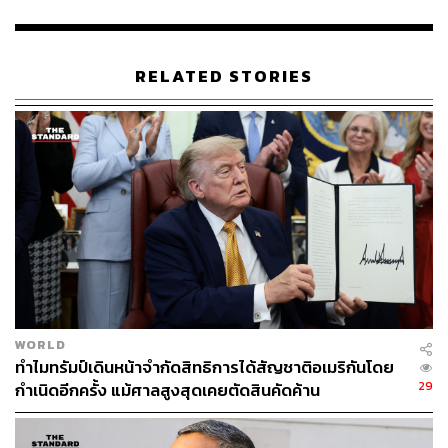
ไม่ต้องมีวีซ่า ถือเป็นการยกระดับความสำคัญของพาสปอร์ต
ไทย สำหรับนักท่องเที่ยวที่จะเข้าสองประเทศ​ และให้กรม
ประชาสัมพันธ์ชี้แจงว่าไทยพร้อมเปิดประเทศและดูแลความ
RELATED STORIES
สัมพันธ์ของสองประเทศให้ดีขึ้น” นายกรัฐมนตรีกล่าว
ไทยยืนยันรับนโยบายจีนเดียว
ปานปรีย์ยังกล่าวถึงที่ผู้นำจีนส่งสัญญาณผนวกรวมไต้หวัน
ตามนโยบายจีนเดียวว่า ในส่วนของประเทศไทยเรารับจีน
เดียวอยู่แล้ว ในส่วนของไต้หวันถ้าจะมีการเลือกตั้งก็ต้องรอ
ผลการเลือกตั้งต่อไป ขณะที่วันนี้คณะรัฐมนตรีอนุมัติวีซ่าฟรี
ระหว่างไทย-จีน จะมีผลตั้งแต่วันที่ 1 มีนาคม 2567 ซึ่งถือเป็น
ข่าวดี และเดือนนี้หรือต้นเดือนหน้าตนจะเดินทางไปจีนเพื่อลง
WORLD
นามข้อตกลงระหว่างไทยและจีนต่อไป
ทำไมทรัมป์เดินหน้าจำกัดสิทธิการได้สัญชาติอเมริกันโดย
29
กำเนิดอีกครั้ง แม้ศาลสูงสุดเคยตัดสินคัดค้าน
นายกฯ กำชับดูแลคนไทยในญี่ปุ่น ด้าน ‘ปานปรีย์’ ระบุ