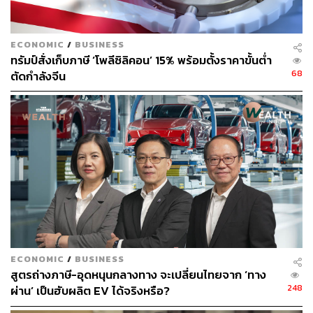
ส่วนของกระทรวงการต่างประเทศได้มีการเตรียมความ
พร้อมในการช่วยเหลือหากมีคนไทยได้รับผลกระทบจากเหตุ
ECONOMIC
/
BUSINESS
ที่เกิดขึ้น ขณะนี้มี 4 หน่วยงาน เช่น กระทรวงแรงงาน, ผู้ช่วย
ทรัมป์สั่งเก็บภาษี ‘โพลีซิลิคอน’ 15% พร้อมตั้งราคาขั้นต่ำ
ทูตฝ่ายทหาร, สำนักงานคณะกรรมการข้าราชการพลเรือน
68
ตัดกำลังจีน
(ก.พ.) และกระทรวงเกษตรและสหกรณ์ ซึ่งมียุวเกษตรไป
ฝึกงานอยู่ที่ญี่ปุ่น เบื้องต้นทั้ง 4 หน่วยงานรายงานมาว่าไม่มี
คนไทยได้รับผลกระทบ
อย่างไรก็ตามทราบว่ามีคนไทยติดต่อไปยังสถานทูตไทยเป็น
จำนวนมาก แต่ย้ำว่าทุกคนยังปลอดภัย บางส่วนเข้าไปอยู่ที่
ศูนย์อพยพ ซึ่งได้รับการดูแลเป็นอย่างดี
แผ่นดินไหวเกาหลีใต้ไม่กระทบ
ECONOMIC
/
BUSINESS
สูตรถ่างภาษี-อุดหนุนกลางทาง จะเปลี่ยนไทยจาก ‘ทาง
ส่วนที่ประเทศเกาหลีใต้ซึ่งได้รับผลกระทบจากเหตุแผ่นดิน
248
ผ่าน’ เป็นฮับผลิต EV ได้จริงหรือ?
ไหวเช่นกันนั้น ปานปรีย์กล่าวว่า สถานการณ์ทั้งที่ญี่ปุ่นและ
เกาหลีใต้มีการเตรียมการค่อนข้างจะดี เพราะได้รับผลกระ