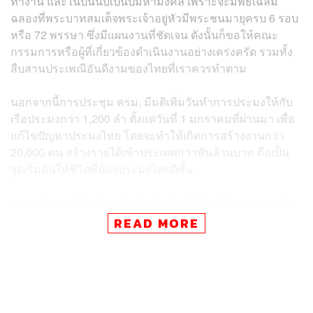
ทำงาน และในปีนี้นับเป็นปีมหามงคล เพราะจะมีพิธีเฉลิม
ฉลองที่พระบาทสมเด็จพระเจ้าอยู่หัวมีพระชนมายุครบ 6 รอบ
หรือ 72 พรรษา ซึ่งมีแผนงานที่ชัดเจน ดังนั้นก็ขอให้คณะ
กรรมการหรือผู้ที่เกี่ยวข้องดำเนินงานอย่างเคร่งครัด รวมทั้ง
สืบสานประเพณีอันดีงามของไทยที่เราควรทำตาม
นอกจากนี้การประชุม ครม. มีมติเพิ่มวันทำการประมงให้กับ
เรือประมงกว่า 1,200 ลำ ตั้งแต่วันที่ 1 มกราคมที่ผ่านมา เพื่อ
แก้ไขปัญหาประมงไทย โดยจะทำให้เกิดการสร้างงานกว่า
20,000 คน สร้างรายได้เข้าประเทศกว่าพันล้านบาท ถือเป็น
จุดเริ่มต้นให้ชีวิตพี่น้องประมงไทยดีขึ้น
นายกรัฐมนตรียังกล่าวด้วยว่า ในเรื่องสิทธิเสรีภาพ ครม. เห็น
ชอบให้รายงานผลการดำเนินงานของไทย ตามอนุสัญญาว่า
READ MORE
ด้วยการขจัดการเลือกปฏิบัติต่อสตรีในทุกรูปแบบ เพื่อเป็น
แนวทางปรับปรุงและความก้าวหน้าของสตรีและคุ้มครอง
เด็ก รวมถึงเป็นการส่งเสริมสิทธิด้านการศึกษาต่างๆ ซึ่งถือ
เป็นการบ่งบอกว่าไทยมีความก้าวหน้าในเรื่องสิทธิเสรีภาพ
ทางด้านความเสมอภาค