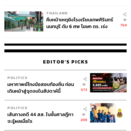
ชั่วคราว หลังเหตุใช้อาวุธปืนภายใน
โรงเรียนคลี่คลาย
THAILAND
คืบหน้าเหตุยิงโรงเรียนเทพศิรินทร์
TAGS:
วีซ่าจีน
China
เศรษฐา ทวีสิน
คณะรัฐมนตรี
704
นนทบุรี ดับ 6 ศพ โฆษก ตร. เร่ง
สอบปมขโมยปืนปู่ก่อเหตุ
EDITOR'S PICKS
POLITICS
206
มหากาพย์โกงข้อสอบท้องถิ่น ก่อน
573
เดินหน้าสู่จุดจบในสัปดาห์นี้
ABOUT THE AUTHOR
THE STANDARD TEAM
POLITICS
เส้นทางคดี 44 สส. ในชั้นศาลฎีกา
กองบรรณาธิการ THE STANDARD
209
จะรู้ผลเมื่อไร
ABOUT THE PHOTOGRAPHER