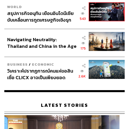
WORLD
ณาฌารัฐ ภักดีอาสา
สรุปภารกิจอนุทิน เยือนอินโดนีเซีย
ช่างภาพข่าว ประจำสำนักข่าว THE
STANDARD
543
ขับเคลื่อนการทูตเศรษฐกิจเชิงรุก
ประกาศหุ้นส่วนยุทธศาสตร์ไทย –
อินโดนีเซีย
Navigating Neutrality:
Thailand and China in the Age
175
of a New Global Order
BUSINESS
/
ECONOMIC
วิเคราะห์ปรากฏการณ์คนแห่ขอสิน
2.6K
เชื่อ CLICX อาจเป็นเพียงยอด
ภูเขาน้ำแข็ง ของปัญหาหนี้ครัว
เรือนไทยที่ถูกซุกไว้
LATEST STORIES