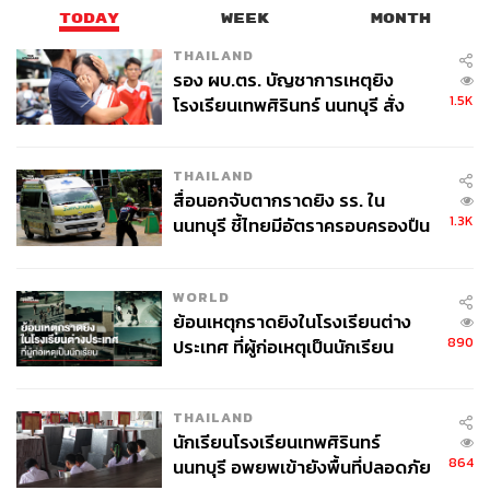
TODAY
WEEK
MONTH
THAILAND
รอง ผบ.ตร. บัญชาการเหตุยิง
1.5K
โรงเรียนเทพศิรินทร์ นนทบุรี สั่ง
ค้นหา 2 รอบยืนยันไร้คนติดค้าง พบ
ศพปู่-ย่าที่บ้านพักผู้ก่อเหตุ
THAILAND
สื่อนอกจับตากราดยิง รร. ใน
1.3K
นนทบุรี ชี้ไทยมีอัตราครอบครองปืน
สูงในระดับต้นของภูมิภาค
WORLD
ย้อนเหตุกราดยิงในโรงเรียนต่าง
890
ประเทศ ที่ผู้ก่อเหตุเป็นนักเรียน
THAILAND
นักเรียนโรงเรียนเทพศิรินทร์
864
นนทบุรี อพยพเข้ายังพื้นที่ปลอดภัย