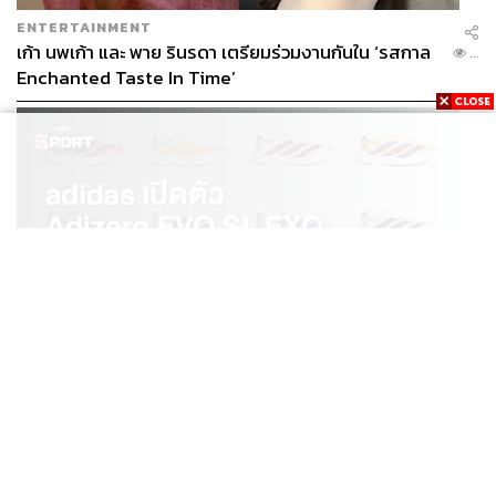
ENTERTAINMENT
เก้า นพเก้า และ พาย รินรดา เตรียมร่วมงานกันใน ‘รสกาล
...
Enchanted Taste In Time’
SPORT
adidas เปิดตัว Adizero EVO SL EXO คอลเล็กชันพิเศษ
...
รับฤดูกาล College Football