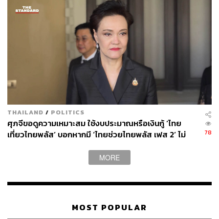
ทบเป็นประจำ ดังนั้นในส่วนของเกาหลีใต้เอง เชื่อว่าจะ
เรียบร้อย และกระทรวงการต่างประเทศได้เตรียมการไว้แล้ว
แต่ยังไม่ได้รับรายงานใดๆ ต้องรอดูสถานการณ์ว่าสึนามิจะ
เกิดขึ้นที่ไหน ซึ่งถ้าเกิดขึ้นจริงก็จะลำบาก
THAILAND
/
POLITICS
ศุภจีขอดูความเหมาะสม ใช้งบประมาณหรือเงินกู้ ‘ไทย
78
เที่ยวไทยพลัส’ บอกหากมี ‘ไทยช่วยไทยพลัส เฟส 2’ ไม่
จำเป็นต้องออกพร้อมกัน
MORE
MOST POPULAR