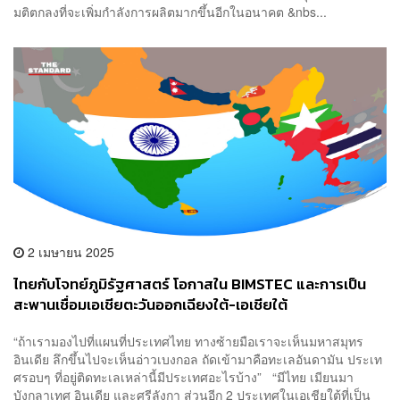
มติตกลงที่จะเพิ่มกำลังการผลิตมากขึ้นอีกในอนาคต &nbs...
2 เมษายน 2025
ไทยกับโจทย์ภูมิรัฐศาสตร์ โอกาสใน BIMSTEC และการเป็น
สะพานเชื่อมเอเชียตะวันออกเฉียงใต้-เอเชียใต้
“ถ้าเรามองไปที่แผนที่ประเทศไทย ทางซ้ายมือเราจะเห็นมหาสมุทร
อินเดีย ลึกขึ้นไปจะเห็นอ่าวเบงกอล ถัดเข้ามาคือทะเลอันดามัน ประเท
ศรอบๆ ที่อยู่ติดทะเลเหล่านี้มีประเทศอะไรบ้าง” “มีไทย เมียนมา
บังกลาเทศ อินเดีย และศรีลังกา ส่วนอีก 2 ประเทศในเอเชียใต้ที่เป็น