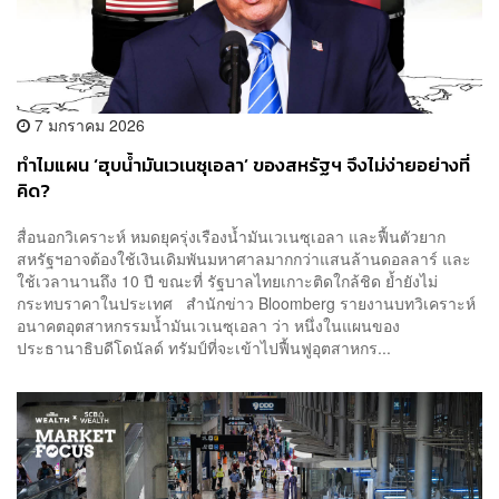
7 มกราคม 2026
ทำไมแผน ‘ฮุบน้ำมันเวเนซุเอลา’ ของสหรัฐฯ จึงไม่ง่ายอย่างที่
คิด?
สื่อนอกวิเคราะห์ หมดยุครุ่งเรืองน้ำมันเวเนซุเอลา และฟื้นตัวยาก
สหรัฐฯอาจต้องใช้เงินเดิมพันมหาศาลมากกว่าแสนล้านดอลลาร์ และ
ใช้เวลานานถึง 10 ปี ขณะที่ รัฐบาลไทยเกาะติดใกล้ชิด ย้ำยังไม่
กระทบราคาในประเทศ สำนักข่าว Bloomberg รายงานบทวิเคราะห์
อนาคตอุตสาหกรรมน้ำมันเวเนซุเอลา ว่า หนึ่งในแผนของ
ประธานาธิบดีโดนัลด์ ทรัมป์ที่จะเข้าไปฟื้นฟูอุตสาหกร...