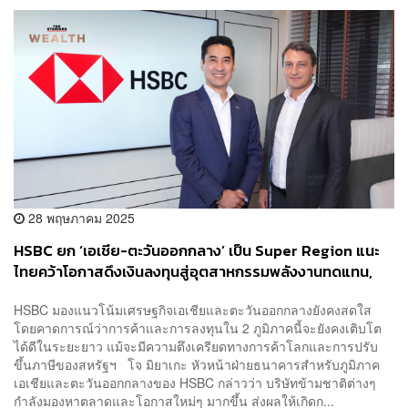
28 พฤษภาคม 2025
HSBC ยก ‘เอเชีย-ตะวันออกกลาง’ เป็น Super Region แนะ
ไทยคว้าโอกาสดึงเงินลงทุนสู่อุตสาหกรรมพลังงานทดแทน,
Data Center และ Digital Infrastructure
HSBC มองแนวโน้มเศรษฐกิจเอเชียและตะวันออกกลางยังคงสดใส
โดยคาดการณ์ว่าการค้าและการลงทุนใน 2 ภูมิภาคนี้จะยังคงเติบโต
ได้ดีในระยะยาว แม้จะมีความตึงเครียดทางการค้าโลกและการปรับ
ขึ้นภาษีของสหรัฐฯ โจ มิยาเกะ หัวหน้าฝ่ายธนาคารสำหรับภูมิภาค
เอเชียและตะวันออกกลางของ HSBC กล่าวว่า บริษัทข้ามชาติต่างๆ
กำลังมองหาตลาดและโอกาสใหม่ๆ มากขึ้น ส่งผลให้เกิดก...