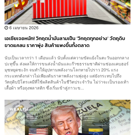
6 เมษายน 2026
เอเชียเจอหนัก! วิกฤตน้ำมันลามเป็น ‘วิกฤตทุกอย่าง’ วัตถุดิบ
ขาดแคลน ราคาพุ่ง สินค้าแพงขึ้นทั้งตลาด
นับเป็นเวลากว่า 1 เดือนแล้ว นับตั้งแต่ความขัดแย้งในตะวันออกกลาง
ปะทุขึ้น ส่งผลให้การขนส่งน้ำมันและก๊าซธรรมชาติผ่านช่องแคบฮอร์
มุซหยุดชะงัก จนทำให้อุปทานพลังงานโลกหายไปราว 20% แรง
กระแทกดังกล่าวไม่เพียงดันราคาพลังงานพุ่งสูง แต่ยังกระทบไปถึง
วัตถุดิบปิโตรเคมีที่ใช้ผลิตสินค้าในชีวิตประจำวัน ไม่ว่าจะเป็นรองเท้า
เสื้อผ้า หรือถุงพลาสติก ซึ่งเริ่มเข้าสู่ภาวะข...