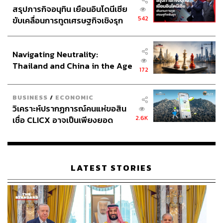
สรุปภารกิจอนุทิน เยือนอินโดนีเซีย
542
ขับเคลื่อนการทูตเศรษฐกิจเชิงรุก
TAGS:
USA
India
China
น้ำมัน
นายกรัฐมนตรี
ประกาศหุ้นส่วนยุทธศาสตร์ไทย –
ภูมิรัฐศาสตร์
Venezuela
กำลังการผลิตน้ำมัน
อินโดนีเซีย
มาตรการคว่ำบาตร
การทุจริต
อนุทิน ชาญวีรกูล
Navigating Neutrality:
ราคาน้ำมัน
เศรษฐกิจโลก
Donald Trump
เศรษฐกิจเอเชีย
Thailand and China in the Age
172
of a New Global Order
BUSINESS
/
ECONOMIC
วิเคราะห์ปรากฏการณ์คนแห่ขอสิน
2.6K
เชื่อ CLICX อาจเป็นเพียงยอด
ภูเขาน้ำแข็ง ของปัญหาหนี้ครัว
เรือนไทยที่ถูกซุกไว้
500
LATEST STORIES
ABOUT THE AUTHOR
เสาวลักษณ์ เขตสูงเนิน
Content Creator THE STANDARD WEALTH