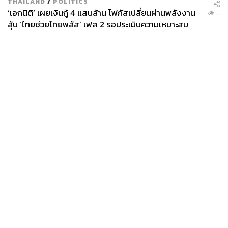
THAILAND
/
POLITICS
‘เอกนิติ’ เผยเงินกู้ 4 แสนล้าน โฟกัสเปลี่ยนผ่านพลังงาน
...
ลุ้น ‘ไทยช่วยไทยพลัส’ เฟส 2 รอประเมินความเหมาะสม
News
Wealth
Pop
Podcast
Video
Now
Opinion
Careers
Events
Privacy
About
Contact
Policy
FOR
ADVERTISING
MEMBERSHIP