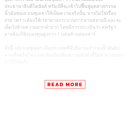
ประธานาธิบดีโดนัลด์ ทรัมป์ที่จะเข้าไปฟื้นฟูอุตสาหกรรม
น้ำมันของเวเนซุเอลาให้เป็นความจริงนั้น ‘อาจไม่ใช่เรื่อง
ง่าย’ เพราะต้องใช้เวลาผ่านกระบวนการนานหลายปี และจะ
เต็มไปด้วยความยากลำบาก โดยมีการประเมินว่า สหรัฐฯ
อาจต้องใช้งบลงทุนสูงกว่า 1 แสนล้านดอลลาร์
ทั้งนี้ แม้เวเนซุเอลา เป็นประเทศที่มีปริมาณสำรองน้ำมันดิบ
มากที่สุดในโลก แต่กลับเป็นเพียงความมั่งคั่งที่ไม่สามารถเอา
มาใช้ได้จริง
ปัจจัยหลักๆ มาจากตลอดช่วงหลายสิบปีที่ผ่านมา โครงสร้าง
พื้นฐานด้านการผลิตน้ำมันดิบถูกทำลายอย่างหนัก ทั้งจาก
READ MORE
การทุจริต การขาดการลงทุน เกิดเหตุไฟไหม้ ทุจริต
คอร์รัปชัน ปัญหาการลักลอบขโมยที่สะสมมานานหลายปี
ฟรานซิสโก โมแนลดี ผู้อำนวยการด้านนโยบายพลังงานลาติ
นอเมริกา ประจำ Baker Institute for Public Policy, Rice
University ซึ่งเป็นสถาบันคลังสมองระดับโลก วิเคราะห์ว่า