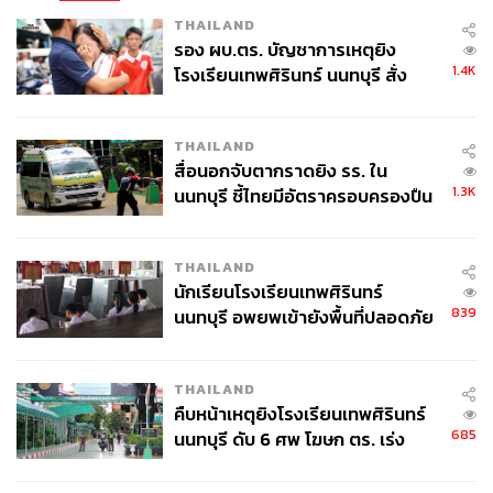
ส่วนกรณีท่าทีของสหรัฐฯ อาจขยายขยับบทบาทอีก คงต้อง
THAILAND
จับตา เนื่องจากเกี่ยวโยงกับภูมิรัฐศาสตร์การเมืองอย่างหลีก
รอง ผบ.ตร. บัญชาการเหตุยิง
เลี่ยงไม่ได้
1.4K
โรงเรียนเทพศิรินทร์ นนทบุรี สั่ง
ค้นหา 2 รอบยืนยันไร้คนติดค้าง พบ
“ท่านอนุทิน นายกรัฐมนตรี กําชับให้ติดตามราคาน้ํามันอย่าง
ศพปู่-ย่าที่บ้านพักผู้ก่อเหตุ
ใกล้ชิด ขอให้สบายใจ ไทยยังไม่มีการปรับขึ้นราคาน้ํามัน”
THAILAND
สื่อนอกจับตากราดยิง รร. ใน
เมื่อถามว่า อนาคตประเมินไทยจะได้รับผลกระทบอย่างไร
1.3K
นนทบุรี ชี้ไทยมีอัตราครอบครองปืน
อรรถพล กล่าวว่า “มีผลทั้งทางบวกและทางลบ ต้องติดตาม
สูงในระดับต้นของภูมิภาค
อย่างใกล้ชิด หากสหรัฐฯ เข้าไปบริหารจัดการน้ํามัน
เวเนซุเอลาได้ดี ก็จะสามารถผลิตน้ํามันสํารองมายังตลาด
THAILAND
โลกได้”
นักเรียนโรงเรียนเทพศิรินทร์
839
นนทบุรี อพยพเข้ายังพื้นที่ปลอดภัย
ชั่วคราว หลังเหตุใช้อาวุธปืนภายใน
อย่างไรก็ตาม ท้ายที่สุดต้องติดตามประเด็นความขัดแย้งของ
โรงเรียนคลี่คลาย
แต่ละประเทศด้วย เพราะล้วนมีผลต่อราคาน้ํามัน
THAILAND
คืบหน้าเหตุยิงโรงเรียนเทพศิรินทร์
ภาพ:
Tomas Ragina, Joe Raedle /Getty image
685
นนทบุรี ดับ 6 ศพ โฆษก ตร. เร่ง
สอบปมขโมยปืนปู่ก่อเหตุ
อ้างอิง: