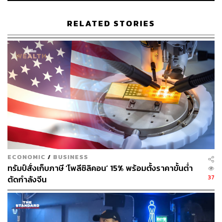
นอกจากนี้ หากย้อนดูราคาน้ำมันดิบเบรนท์ และเวสต์เท็กซัส
RELATED STORIES
ต่างลดลงเกือบ 20% ในปีที่ผ่านมา 2025 ซึ่งเป็นการลดลง
มากที่สุดนับตั้งแต่ปี 2020 และ ราคาน้ำมันเบรนท์ลดลงติดต่อ
กันนับเป็นปีที่ 3 ซึ่งเป็นช่วงเวลาที่ยาวนานที่สุดเป็น
ประวัติการณ์อีกด้วย
ข่าวที่เกี่ยวข้อง:
สหรัฐฯ-เวเนซุเอลาเขย่าโลก! ไทยกระทบแค่ไหน เตือน
ปี 2569 เสี่ยงเจอ ‘Perfect Storm’
ใครเป็นผู้กุมชะตา ‘น้ำมันเวเนซุเอลา’ ตอนนี้? วิเคราะห์
ECONOMIC
/
BUSINESS
‘สหรัฐฯ’ ได้ประโยชน์มากแค่ไหน…
ทรัมป์สั่งเก็บภาษี ‘โพลีซิลิคอน’ 15% พร้อมตั้งราคาขั้นต่ำ
วิเคราะห์ ‘ลดราคาน้ำมันและค่าไฟฟ้า’ นโยบายว้าวุ่นที่
37
ตัดกำลังจีน
เกาไม่เคยถูกที่คัน?
ถอดรหัสค่าไฟแพง! ส่องวงจรกำหนดค่าไฟของประเทศ
ไทย ใครรับบทอะไรบ้าง