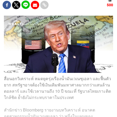
500
สื่อนอกวิเคราะห์ หมดยุครุ่งเรืองน้ำมันเวเนซุเอลา และฟื้นตัว
ยาก สหรัฐฯอาจต้องใช้เงินเดิมพันมหาศาลมากกว่าแสนล้าน
ดอลลาร์ และใช้เวลานานถึง 10 ปี ขณะที่ รัฐบาลไทยเกาะติด
ใกล้ชิด ย้ำยังไม่กระทบราคาในประเทศ
สำนักข่าว Bloomberg รายงานบทวิเคราะห์ อนาคต
อุตสาหกรรมน้ำมันเวเนซุเอลา ว่า หนึ่งในแผนของ