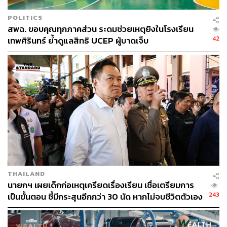
POLITICS
สพฉ. ขอบคุณทุกภาคส่วน ระดมช่วยเหตุยิงในโรงเรียน
หวั่นวิกฤตเวเนซุเอลาลามกระทบเศรษฐกิจเอเชีย
42
เทพศิรินทร์ ย้ำดูแลสิทธิ UCEP ผู้บาดเจ็บ
‘อย่างหลีกเลี่ยงไม่ได้’
ด้านสำนักข่าว Nikkei Asia รายงานว่า ไม่ว่าจะเกิดอะไรขึ้น
กับอุตสาหกรรมน้ำมันของเวเนซุเอลา หากเกิดความ
ตึงเครียดทางภูมิรัฐศาสตร์ ก็มีแนวโน้มที่จะส่งผลกระทบต่อ
เอเชียเช่นกัน
โดยเฉพาะอย่างยิ่ง ‘จีน’ ซึ่งเป็นผู้ซื้อน้ำมันรายใหญ่ที่สุดจาก
ประเทศนี้ ซึ่งก่อนหน้านี้ สหรัฐฯ เคยเป็นผู้นำเข้าน้ำมันจาก
เวเนซุเอลามากที่สุด และสหรัฐฯ มีโรงกลั่นที่สามารถรองรับ
น้ำมันดิบชนิดนี้ได้ แต่หลังจากที่สหรัฐฯ ใช้มาตรการคว่ำ
THAILAND
บาตร จีนก็ก้าวขึ้นมาเป็นผู้ซื้อรายใหญ่ที่สุด
นายกฯ เผยเด็กก่อเหตุเครียดเรื่องเรียน เชื่อเตรียมการ
243
เป็นขั้นตอน ชี้มีกระสุนอีกกว่า 30 นัด หากไม่จบชีวิตตัวเอง
อาจสูญเสียเพิ่ม
โดยปีที่แล้ว จีนนำเข้าน้ำมันประมาณ 395,000 บาร์เรลต่อวัน
เพิ่มขึ้นจาก 273,000 บาร์เรลในปี 2024 ตามข้อมูลของ Kpler