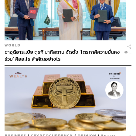
WORLD
ซาอุดีอาระเบีย ตุรกี ปากีสถาน จัดตั้ง ‘ไตรภาคีความมั่นคง
...
ร่วม’ คืออะไร สำคัญอย่างไร
BUSINESS
/
CRYPTOCURRENCY
/
OPINION
/
ฐิภา นว