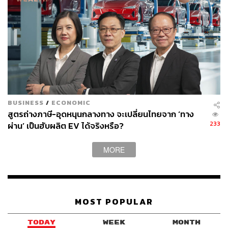
บริษัทข้อมูลสินค้าโภคภัณฑ์ ระบุว่า การนำเข้าจาก
เวเนซุเอลาคิดเป็นประมาณ 4% ของการนำเข้าน้ำมันดิบ
ทั้งหมดของจีนในปีที่แล้ว
อีกทั้ง อินเดีย ก็เป็นผู้ซื้อน้ำมันดิบจากเวเนซุเอลาอย่างต่อเนื่อง
เช่นกัน แม้ว่าการนำเข้าจะลดลงในช่วงไม่กี่ปีที่ผ่านมาก็ตาม
วิกฤตครั้งนี้จึงส่งผลต่อตลาดเอเชียอย่างหลีกเลี่ยงไม่ได้
BUSINESS
/
ECONOMIC
‘อนุทิน’ สั่งเกาะติดวิกฤตเวเนซุเอลา ย้ำไม่ทุบราคาน้ำมัน
สูตรถ่างภาษี-อุดหนุนกลางทาง จะเปลี่ยนไทยจาก ‘ทาง
ไทย
233
ผ่าน’ เป็นฮับผลิต EV ได้จริงหรือ?
MORE
ด้านอรรถพล ฤกษ์พิบูลย์ รัฐมนตรีว่าการกระทรวงพลังงาน
กล่าวว่า ต้องจับตาสถานการณ์ใกล้ชิดเพราะมีหลาย
เหตุการณ์ที่จะส่งผลกระทบ ในส่วนของเวเนซุเอลา ขณะนี้ยัง
ไม่ถึงกับทําให้ราคาน้ํามันมีราคาสูง และสหรัฐฯ เข้าไป
MOST POPULAR
บริหารจัดการเรื่องน้ํามันสํารองของเวเนซุเอลาได้ดี
TODAY
WEEK
MONTH