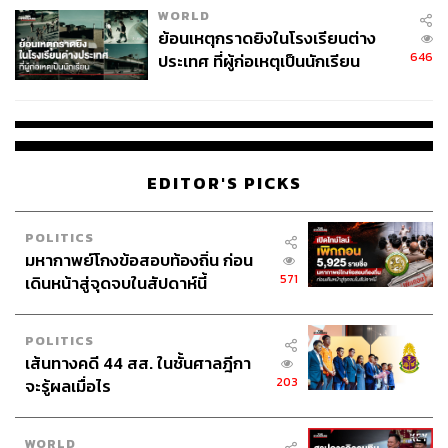
https://www.bloomberg.com/news/articles/2026-01-0
WORLD
5/trump-s-venezuela-oil-revival-plan-is-a-100-billion-
ย้อนเหตุกราดยิงในโรงเรียนต่าง
gamble?embedded-checkout=true
646
ประเทศ ที่ผู้ก่อเหตุเป็นนักเรียน
https://asia.nikkei.com/business/energy/venezuelan-
oil-and-china-4-things-to-know?utm_campaign=IC_a
sia_daily_free&utm_medium=email&utm_source=N
A_newsletter&utm_content=article_link&del_type=1
&pub_date=202601061900000900&seq_num=5&si
EDITOR'S PICKS
=c65a78f4-50c7-4c7e-843a-6b1059b96c3d
https://www.bloomberg.com/news/articles/2026-01-0
POLITICS
5/venezuela-oil-output-faces-long-and-risky-recovery
มหากาพย์โกงข้อสอบท้องถิ่น ก่อน
-analysts-say?embedded-checkout=true
571
เดินหน้าสู่จุดจบในสัปดาห์นี้
POLITICS
สามารถติดตาม THE STANDARD WEALTH
เส้นทางคดี 44 สส. ในชั้นศาลฎีกา
ผ่านแอปพลิเคชันต่างๆ ที่คุณสะดวกหรือใช้งานอยู่แล้วได้เลย
203
จะรู้ผลเมื่อไร
WORLD