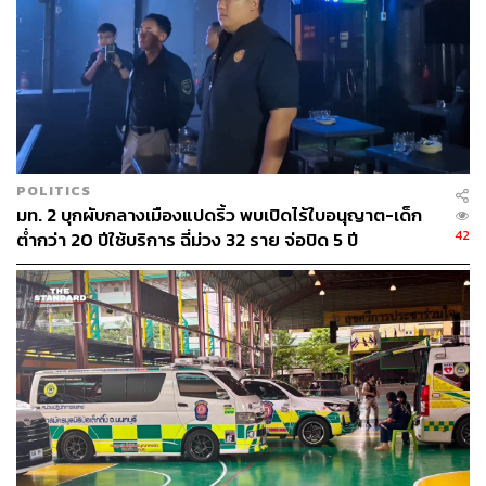
อย่างไรก็ตาม นักวิเคราะห์จาก JPMorgan คาดการณ์ว่า
เวเนซุเอลาอาจเพิ่มผลผลิตเป็น 2.5 ล้านบาร์เรลต่อวันในอีก
10 ปีข้างหน้า จากระดับปัจจุบันที่ 0.8 ล้านบาร์เรล ทว่าใน
ระยะสั้น ยังไม่ชัดเจนว่าเวเนซุเอลาจะสามารถส่งออกน้ำมัน
ได้มากแค่ไหน เนื่องจากการเปลี่ยนแปลงทางการเมือง และ
POLITICS
การส่งออกไปยังจีนซึ่งเป็นผู้ซื้อรายใหญ่ จะยังคงดำเนินต่อไป
มท. 2 บุกผับกลางเมืองแปดริ้ว พบเปิดไร้ใบอนุญาต-เด็ก
หรือไม่อย่างไร
42
ต่ำกว่า 20 ปีใช้บริการ ฉี่ม่วง 32 ราย จ่อปิด 5 ปี
อย่างไรก็ดี ทรัมป์ ย้ำล่าสุด ว่า บริษัทของสหรัฐฯ จะใช้เงิน
หลายพันล้านดอลลาร์เพื่อฟื้นฟูโครงสร้างพื้นฐานด้าน
พลังงานของประเทศในระยะยาว ท่ามกลางข้อกังขา บรรดา
บริษัทน้ำมันรายใหญ่ ยังต้องการลงทุนในสภาพแวดล้อมที่ไม่
แน่นอนเช่นนี้หรือไม่
ทั้งนี้ ทรัมป์ ก็ยังยืนยันว่าบริษัทน้ำมันของอเมริกาจะเป็นผู้นำ
ในการฟื้นฟูอุตสาหกรรมไฮโดรคาร์บอนของประเทศใน
ละตินอเมริกาแห่งนี้ให้ได้