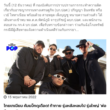
แค่ 2 ล้าน ไม่ใช่ 8 หลัก
วันนี้ (12 ธันวาคม) ที่ กองบังคับการปราบปรามการกระทำความผิด
เกี่ยวกับอาชญากรรมทางเศรษฐกิจ (บก.ปอศ.) ปริญญา อินทชัย หรือ
เวย์ ไททาเนียม พร้อมด้วย สายหยุด เพ็งบุญชู ทนายความส่วนตัว ได้
เดินทางเข้าพบ พล.ต.ต.ทัศน์ภูมิ จารุปรัชญ์ ผบก.ปอศ. และพนักงาน
สอบสวน กก.4 บก.ปอศ. เพื่อรับทราบข้อกล่าวหา ร่วมกันฉ้อโกงทรัพย์
กรณีมีผู้เสียหายแจ้งความดำเนินคดีร่วมกับภรรยา...
15 พฤษภาคม 2022
ไทยเทเนียม คัมแบ็กดุเดือด! ท้าทาย รุ่นหลังหลบไป รุ่นใหญ่ ‘พ่อ