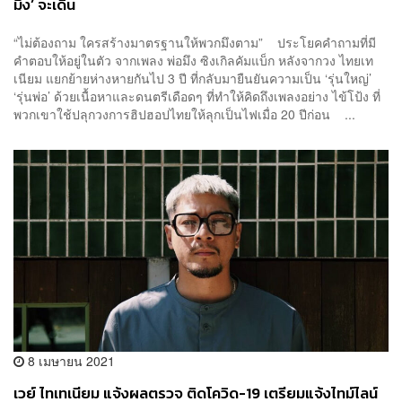
มึง’ จะเดิน
“ไม่ต้องถาม ใครสร้างมาตรฐานให้พวกมึงตาม” ประโยคคำถามที่มี
คำตอบให้อยู่ในตัว จากเพลง พ่อมึง ซิงเกิลคัมแบ็ก หลังจากวง ไทยเท
เนียม แยกย้ายห่างหายกันไป 3 ปี ที่กลับมายืนยันความเป็น ‘รุ่นใหญ่’
‘รุ่นพ่อ’ ด้วยเนื้อหาและดนตรีเดือดๆ ที่ทำให้คิดถึงเพลงอย่าง ไข้โป้ง ที่
พวกเขาใช้ปลุกวงการฮิปฮอปไทยให้ลุกเป็นไฟเมื่อ 20 ปีก่อน ...
8 เมษายน 2021
เวย์ ไทเทเนียม แจ้งผลตรวจ ติดโควิด-19 เตรียมแจ้งไทม์ไลน์