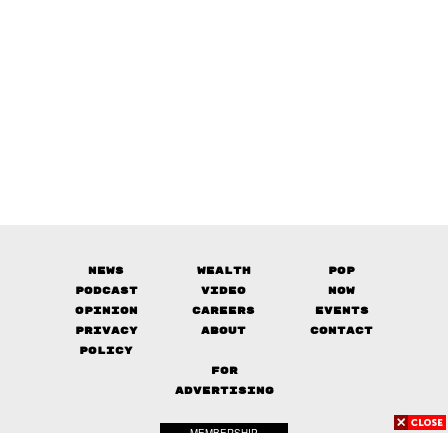
News
Wealth
Pop
Podcast
Video
Now
Opinion
Careers
Events
Privacy
About
Contact
Policy
FOR
ADVERTISING
MEMBERSHIP