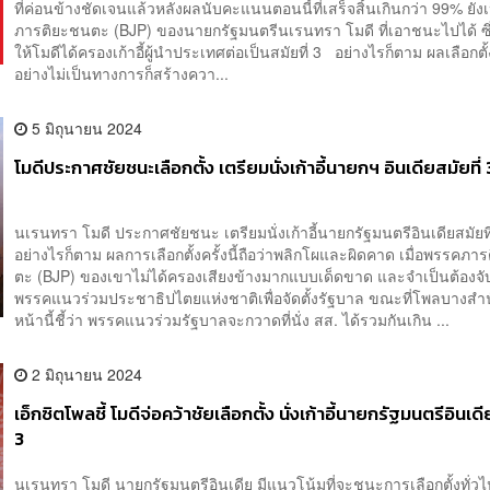
ที่ค่อนข้างชัดเจนแล้วหลังผลนับคะแนนตอนนี้ที่เสร็จสิ้นเกินกว่า 99% ยั
ภารติยะชนตะ (BJP) ของนายกรัฐมนตรีนเรนทรา โมดี ที่เอาชนะไปได้ ซึ
ให้โมดีได้ครองเก้าอี้ผู้นำประเทศต่อเป็นสมัยที่ 3 อย่างไรก็ตาม ผลเลือกตั
อย่างไม่เป็นทางการก็สร้างควา...
5 มิถุนายน 2024
โมดีประกาศชัยชนะเลือกตั้ง เตรียมนั่งเก้าอี้นายกฯ อินเดียสมัยที่ 
นเรนทรา โมดี ประกาศชัยชนะ เตรียมนั่งเก้าอี้นายกรัฐมนตรีอินเดียสมัยที
อย่างไรก็ตาม ผลการเลือกตั้งครั้งนี้ถือว่าพลิกโผและผิดคาด เมื่อพรรคภา
ตะ (BJP) ของเขาไม่ได้ครองเสียงข้างมากแบบเด็ดขาด และจำเป็นต้องจับ
พรรคแนวร่วมประชาธิปไตยแห่งชาติเพื่อจัดตั้งรัฐบาล ขณะที่โพลบางสำน
หน้านี้ชี้ว่า พรรคแนวร่วมรัฐบาลจะกวาดที่นั่ง สส. ได้รวมกันเกิน ...
2 มิถุนายน 2024
เอ็กซิตโพลชี้ โมดีจ่อคว้าชัยเลือกตั้ง นั่งเก้าอี้นายกรัฐมนตรีอินเดี
3
นเรนทรา โมดี นายกรัฐมนตรีอินเดีย มีแนวโน้มที่จะชนะการเลือกตั้งทั่ว