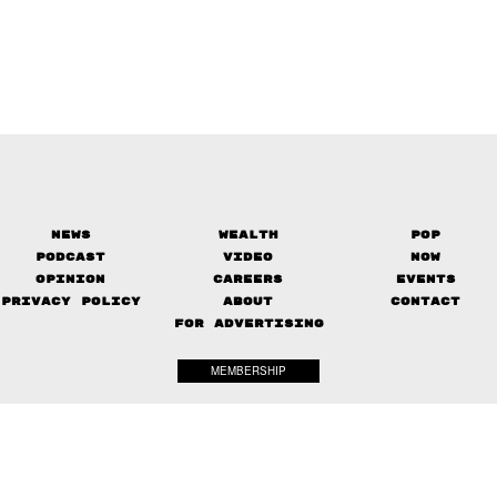
News
Wealth
Pop
Podcast
Video
Now
Opinion
Careers
Events
Privacy Policy
About
Contact
FOR ADVERTISING
MEMBERSHIP
© 2017-
2026
The Standard. All rights reserved.