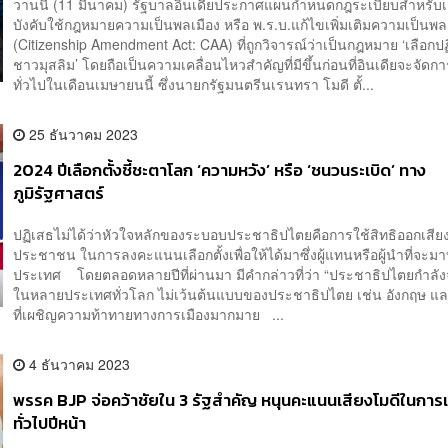
วานนี้ (11 มีนาคม) รัฐบาลอินเดียประกาศแผนกำหนดกฎระเบียบสำหรับเ
บังคับใช้กฎหมายความเป็นพลเมือง หรือ พ.ร.บ.แก้ไขเพิ่มเติมความเป็นพล
(Citizenship Amendment Act: CAA) ที่ถูกวิจารณ์ว่าเป็นกฎหมาย ‘เลือกปฏิ
ชาวมุสลิม’ โดยถือเป็นความเคลื่อนไหวสำคัญที่มีขึ้นก่อนที่อินเดียจะจัดการ
ทั่วไปในเดือนเมษายนนี้ ซึ่งนายกรัฐมนตรีนเรนทรา โมดี ตั้...
25 ธันวาคม 2023
2024 ปีเลือกตั้งชี้ชะตาโลก ‘ความหวัง’ หรือ ‘ชนวนระเบิด’ ทาง
ภูมิรัฐศาสตร์
ปฏิเสธไม่ได้ว่าหัวใจหลักของระบอบประชาธิปไตยคือการใช้สิทธิออกเสี
ประชาชน ในการลงคะแนนเลือกตั้งเพื่อให้ได้มาซึ่งผู้แทนหรือผู้นำที่จะม
ประเทศ โดยตลอดหลายปีที่ผ่านมา มีคำกล่าวที่ว่า “ประชาธิปไตยกำลั
ในหลายประเทศทั่วโลก ไม่เว้นต้นแบบของประชาธิปไตย เช่น อังกฤษ แ
ที่เผชิญความท้าทายทางการเมืองมากมาย ...
4 ธันวาคม 2023
พรรค BJP จ่อคว้าชัยใน 3 รัฐสำคัญ หนุนคะแนนเสียงโมดีในการเล
ทั่วไปปีหน้า