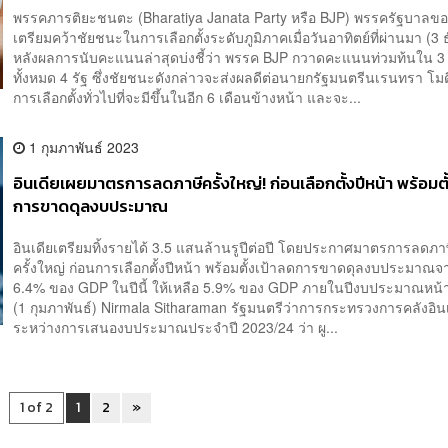
พรรคภารติยะชนตะ (Bharatiya Janata Party หรือ BJP) พรรครัฐบาลของ
เตรียมคว้าชัยชนะในการเลือกตั้งระดับภูมิภาคเมื่อวันอาทิตย์ที่ผ่านมา (3
หลังผลการนับคะแนนล่าสุดบ่งชี้ว่า พรรค BJP กวาดคะแนนท่วมท้นใน 3 
ทั้งหมด 4 รัฐ ซึ่งชัยชนะดังกล่าวจะส่งผลดีต่อนายกรัฐมนตรีนเรนทรา โม
การเลือกตั้งทั่วไปที่จะมีขึ้นในอีก 6 เดือนข้างหน้า และจะ...
1 กุมภาพันธ์ 2023
อินเดียเผยมาตรการลดภาษีครั้งใหญ่! ก่อนเลือกตั้งปีหน้า พร้อมตั
การขาดดุลงบประมาณ
อินเดียเตรียมทิ้งรายได้ 3.5 แสนล้านรูปีต่อปี โดยประกาศมาตรการลดภาษี
ครั้งใหญ่ ก่อนการเลือกตั้งปีหน้า พร้อมตั้งเป้าลดการขาดดุลงบประมาณจ
6.4% ของ GDP ในปีนี้ ให้เหลือ 5.9% ของ GDP ภายในปีงบประมาณหน้า
(1 กุมภาพันธ์) Nirmala Sitharaman รัฐมนตรีว่าการกระทรวงการคลังอินเ
ระหว่างการเสนองบประมาณประจำปี 2023/24 ว่า ผู...
1 of 2
1
2
»