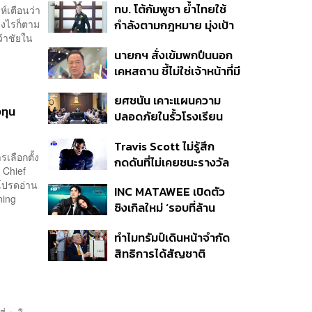
ทบ. โต้กัมพูชา ย้ำไทยใช้
ห์เตือนว่า
ครั้ง ตลอด 10 ปีที่ผ่านมา
างไรก็ตาม
กำลังตามกฎหมาย มุ่งเป้า
ว้าชัยใน
หมายทางทหาร ชี้ความเสีย
นายกฯ สั่งเข้มพกปืนนอก
หายไทยไม่อาจลบด้วย
เคหสถาน ชี้ไม่ใช่เจ้าหน้าที่มี
ข้อมูลบิดเบือน
โทษอุกฉกรรจ์ ปืนถูกขโมย
ยศชนัน เคาะแผนความ
ก่อเหตุ เจ้าของร่วมรับผิด
งทุน
ปลอดภัยในรั้วโรงเรียน
90 วัน ส่งนักสุขภาพจิต
Travis Scott ไม่รู้สึก
ดูแล-คุมเข้มคัดกรองสิ่ง
เลือกตั้ง
กดดันที่ไม่เคยชนะรางวัล
ผิดกฎหมาย
B Chief
แกรมมี่ แม้มีชื่อเข้าชิงมา
นโปรดอ่าน
INC MATAWEE เปิดตัว
แล้ว 10 ครั้ง
ning
ซิงเกิลใหม่ ‘รอบที่ล้าน
(Loop)’ ที่ได้ เน PERSES
ทำไมทรัมป์เดินหน้าจำกัด
มาแสดงในมิวสิกวิดีโอ
สิทธิการได้สัญชาติ
อเมริกันโดยกำเนิดอีกครั้ง
แม้ศาลสูงสุดเคยตัดสิน
คัดค้าน