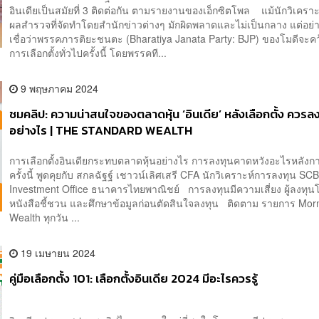
อินเดียเป็นสมัยที่ 3 ติดต่อกัน ตามรายงานของเอ็กซิตโพล แม้นักวิเคราะ
ผลสำรวจที่จัดทำโดยสำนักข่าวต่างๆ มักผิดพลาดและไม่เป็นกลาง แต่อย่
เชื่อว่าพรรคภารติยะชนตะ (Bharatiya Janata Party: BJP) ของโมดีจะค
การเลือกตั้งทั่วไปครั้งนี้ โดยพรรคที...
9 พฤษภาคม 2024
ชมคลิป: ความน่าสนใจของตลาดหุ้น ‘อินเดีย’ หลังเลือกตั้ง ควรล
อย่างไร | THE STANDARD WEALTH
การเลือกตั้งอินเดียกระทบตลาดหุ้นอย่างไร การลงทุนคาดหวังอะไรหลังการ
ครั้งนี้ พูดคุยกับ สกลฉัฐฐ์ เชาวน์เลิศเสรี CFA นักวิเคราะห์การลงทุน SC
Investment Office ธนาคารไทยพาณิชย์ การลงทุนมีความเสี่ยง ผู้ลงทุ
หนังสือชี้ชวน และศึกษาข้อมูลก่อนตัดสินใจลงทุน ติดตาม รายการ Mor
Wealth ทุกวัน ...
19 เมษายน 2024
คู่มือเลือกตั้ง 101: เลือกตั้งอินเดีย 2024 มีอะไรควรรู้