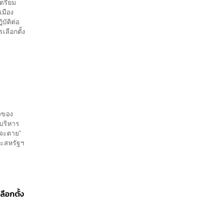
ตรียม
เมือง
บัติต่อ
เลือกตั้ง
ยงของ
าบริหาร
งจะตาย”
ละสหรัฐฯ
ือกตั้ง