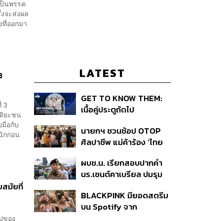
งเป็นพรรค
่งจะส่งผล
้งที่ออกมา
LATEST
3
GET TO KNOW THEM:
่ 3
เนื้อคู่ประตูถัดไป
รติยะชน
มือกับ
นายกฯ ชวนช้อป OTOP
ักก่อน
ศิลปาชีพ แม่ค้าร้อง ‘ไทย
ช่วยไทย พลัส’ สุดยอด
ผบช.น. เรียกสอบปากคำ
ถามมีต่อไหม นายกฯ ตอบ
นร.เซนต์คาเบรียล ปมรุม
‘เดี๋ยวจะพยายาม’
ทำร้ายเพื่อน-ใช้ปืนขู่ สั่ง
ยสมัยที่
BLACKPINK มียอดสตรีม
ดำเนินคดีแล้ว
บน Spotify จาก
ประเทศไทยสูงถึง 536 ล้าน
ไปของ