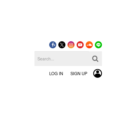
LOG IN
SIGN UP