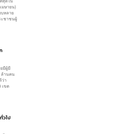
ี่สุดใน
9 เมษายน)
นรอบหลาย
ะชาชนผู้
ลก
มีผู้มี
1 ล้านคน
้ว่า
43 เขต
ทั่วไป