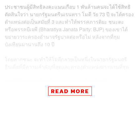
ประชาชนผู้มีสิทธิลงคะแนนเกือบ 1 พันล้านคนจะได้ใช้สิทธิ
ตัดสินใจว่า นายกรัฐมนตรีนเรนทรา โมดี วัย 73 ปี จะได้ครอง
ตำแหน่งต่อเป็นสมัยที่ 3 และทำให้พรรคภารติยะ ชนะตะ
หรือพรรคบีเจพี (Bharatiya Janata Party: BJP) ของเขาได้
ขยายวาระครองอำนาจรัฐบาลต่อหรือไม่ หลังจากที่กุม
บังเหียนมานานถึง 10 ปี
โดยหากชนะ จะทำให้โมดีกลายเป็นหนึ่งในนายกรัฐมนตรี
อินเดียที่มีความสำคัญที่สุดและครองตำแหน่งยาวนานที่สุด
และนี่คือรายละเอียดทั้งหมดของการเลือกตั้งครั้ง
ประวัติศาสตร์ของอินเดียที่เราควรรู้
READ MORE
ระบบเลือกตั้งอินเดียเป็นอย่างไร?
ทุกๆ 5 ปี อินเดียจะจัดการเลือกตั้งสมาชิกสภาผู้แทนราษฎร
หรือในชื่อท้องถิ่นว่าการเลือกตั้ง ‘โลกสภา’ (Lok Sabha) คือ