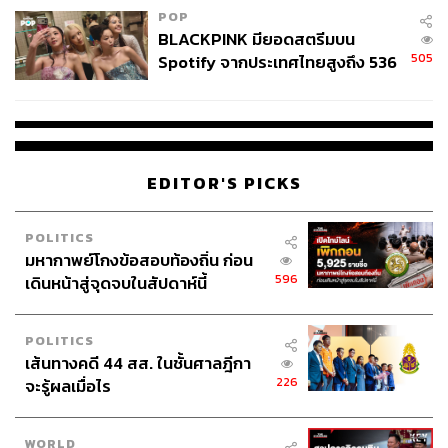
TAGS:
เลือกตั้งอินเดีย 2024
India
เลือกตั้งอินเดีย
POP
BLACKPINK มียอดสตรีมบน
505
Spotify จากประเทศไทยสูงถึง 536
ล้านครั้ง ตลอด 10 ปีที่ผ่านมา
EDITOR'S PICKS
566
POLITICS
ABOUT THE AUTHOR
มหากาพย์โกงข้อสอบท้องถิ่น ก่อน
596
เดินหน้าสู่จุดจบในสัปดาห์นี้
วิโรจน์ เลิศจิตต์ธรรม
Senior Content Creator กองข่าวต่างประเทศ
THE STANDARD
POLITICS
เส้นทางคดี 44 สส. ในชั้นศาลฎีกา
226
จะรู้ผลเมื่อไร
WORLD