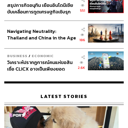
สรุปภารกิจอนุทิน เยือนอินโดนีเซีย
551
ขับเคลื่อนการทูตเศรษฐกิจเชิงรุก
ประกาศหุ้นส่วนยุทธศาสตร์ไทย –
อินโดนีเซีย
Navigating Neutrality:
Thailand and China in the Age
186
of a New Global Order
BUSINESS
/
ECONOMIC
วิเคราะห์ปรากฏการณ์คนแห่ขอสิน
2.6K
เชื่อ CLICX อาจเป็นเพียงยอด
ภูเขาน้ำแข็ง ของปัญหาหนี้ครัว
เรือนไทยที่ถูกซุกไว้
LATEST STORIES