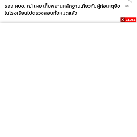
รอง ผบช. ภ.1 เผย เก็บพยานหลักฐานเกี่ยวกับผู้ก่อเหตุยิง
...
ในโรงเรียนไปตรวจสอบทั้งหมดแล้ว
News
Wealth
Pop
Podcast
Video
Now
Opinion
Careers
Events
Privacy
About
Contact
Policy
FOR
ADVERTISING
MEMBERSHIP