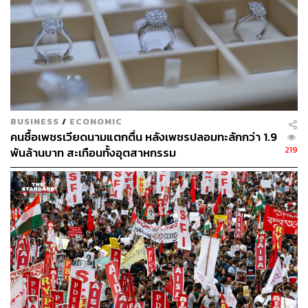
โดยการเลือกตั้งของอินเดียครั้งนี้ยังถือเป็นหนึ่งในการเลือก
ตั้งที่แพงที่สุดของโลก ซึ่งใช้งบประมาณจัดการเลือกตั้งสูงถึง
1.2 ล้านล้านรูปี หรือกว่า 5.2 แสนล้านบาท
นอกเหนือจากการลงคะแนนเลือก สส. ในบางรัฐ เช่น รัฐอาน
ธรประเทศ, อรุณาจัลประเทศ, โอริสสา และสิกขิม ก็จะมีการ
จัดการรเลือกตั้งสมาชิกสภานิติบัญญัติแห่งรัฐไปพร้อมกัน
ด้วย
BUSINESS
/
ECONOMIC
คนซื้อเพชรเวียดนามแตกตื่น หลังเพชรปลอมทะลักกว่า 1.9
219
พันล้านบาท สะเทือนทั้งอุตสาหกรรม
ขณะที่มาตรการควบกุมความปลอดภัยถือเป็นสิ่งสำคัญ
สำหรับการเลือกตั้งของอินเดียในทุกๆ ครั้ง โดยทางการจะ
ระดมกำลังเจ้าหน้าที่ความมั่นคงหลายหมื่นนาย ร่วมกับ
ตำรวจในแต่ละรัฐเพื่อดูแลความเรียบร้อย ป้องกันเหตุรุนแรง
และช่วยในการขนส่งเจ้าหน้าที่หน่วยเลือกตั้งและเครื่องลง
คะแนน
ใครแข่งกับใคร