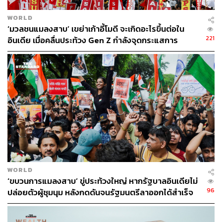
อินเดียภายใต้การนำของโมดีตลอดทศวรรษที่ผ่านมา (2014-
WORLD
2024) กลายเป็นประเทศที่มีการเติบโตทางเศรษฐกิจอย่าง
‘มวลชนแมลงสาบ’ เขย่าเก้าอี้โมดี จะเกิดอะไรขึ้นต่อใน
รวดเร็ว จนถูกจับตามองว่าอาจเขยิบเข้าใกล้สถานะประเทศ
221
อินเดีย เมื่อคลื่นประท้วง Gen Z กำลังจุดกระแสการ
มหาอำนาจในช่วงเวลาไม่นาน
เปลี่ยนแปลง
ความสำเร็จในการบริหารประเทศ ทั้งการพัฒนาสวัสดิการ
และการปฏิรูปสังคมที่เห็นผลชัดเจนต่อคุณภาพชีวิต
ประชาชน ส่งผลให้โพลสำรวจความนิยมล่าสุดยังเป็นโมดี
และพรรคบีเจพีที่ถูกคาดหมายว่าจะคว้าชัยชนะและอยู่ใน
อำนาจต่อไปอีก 5 ปี
พรรคบีเจพีและพรรคพันธมิตรตั้งเป้าจะคว้าที่นั่ง สส. ให้ได้
มากกว่า 400 ที่นั่ง ซึ่งจะทำให้มีคะแนนเสียงในสภามากพอที่
จะแก้ไขรัฐธรรมนูญ แต่ก็ถือเป็นเป้าหมายที่ค่อนข้างสูง เมื่อ
WORLD
เทียบกับในปี 2019 ที่พรรคบีเจพีได้ สส. ไปจำนวน 303 ที่นั่ง
‘ขบวนการแมลงสาบ’ ขู่ประท้วงใหญ่ หากรัฐบาลอินเดียไม่
96
ปล่อยตัวผู้ชุมนุม หลังกดดันจนรัฐมนตรีลาออกได้สำเร็จ
แต่ถึงกระนั้น พรรคบีเจพีก็ยังมีความท้าทายจากคู่แข่งหลัก
อย่างพรรคอินเดียนเนชันแนลคองเกรส (Indian National