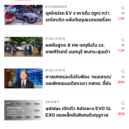
เป็นประเทศที่นับถือศาสนาฮินดูเป็นหลักอาจจะเป็นความ
ECONOMIC
ท้าทายสำคัญของโมดี หากชนะการเลือกตั้งและได้ครอง
ยุคใหม่รถ EV ราคาเริ่ม (ถูก) กว่า
ตำแหน่งต่ออีกสมัย
1.3K
รถไฮบริด หลังต้นทุนแบตเตอรี่ลด
ลง - จีนแห่บุกตลาดเกิดใหม่
อ้างอิง:
POLITICS
https://apnews.com/article/india-election-2024-explai
ผลชันสูตร 8 ศพ เหตุยิงใน รร.
ner-41d7aa3131dc0c7e0df1ea4be6b6a4c7
1.2K
เทพศิรินทร์ นนทบุรี พบกระสุนเข้า
https://www.nytimes.com/2024/03/16/world/asia/india
จุดสำคัญ ‘ศีรษะ-หน้าอก’ ครูถูกยิง
-2024-election.html
4 นัด จากระยะไกล
https://www.theguardian.com/world/2024/apr/18/indi
POLITICS
a-mammoth-election-explained-narendra-modi-bjp
ศาลปกครองไม่รับฟ้อง ‘หมอสรณ’
https://www.reuters.com/world/india/indias-lok-sabha
890
ขอเพิกถอนมติสรรหา กสทช. ชี้ยัง
-election-2024-what-you-need-know-2024-04-15/
ไม่ใช่ผู้เดือดร้อนเสียหาย
https://edition.cnn.com/2024/04/17/india/india-electio
n-2024-hnk-intl-dg/index.html
SPORT
https://edition.cnn.com/2024/04/12/india/india-gener
adidas เปิดตัว Adizero EVO SL
858
EXO คอลเล็กชันพิเศษรับฤดูกาล
al-election-explainer-intl-hnk/index.html
College Football