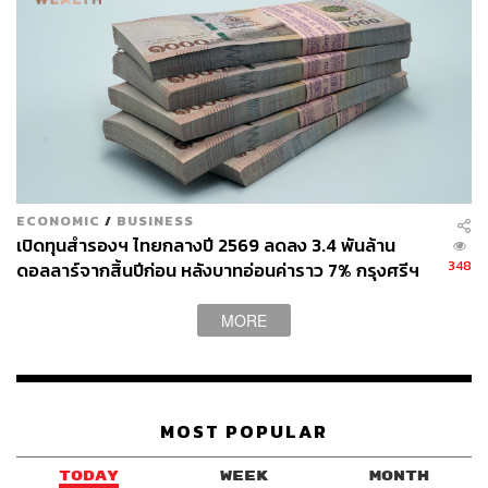
Congress) หรือเรียกย่อๆ ว่าพรรคคองเกรส ซึ่งเป็นพรรคฝ่าย
ค้านหลัก ที่ในอดีตเคยบริหารประเทศมานานถึง 77 ปี และ
ปัจจุบันอยู่ภายใต้การนำของ ราหุล คานธี บุตรชายอดีตนายก
รัฐมนตรีราจีฟ คานธี
โดยทางพรรคคองเกรสยังมีการจับมือกับพรรคฝ่ายค้านอื่นๆ
และพรรคสำคัญในภูมิภาคต่างๆ ทั้งหมดกว่า 20 พรรค รวม
กันเป็นพันธมิตรทางการเมืองภายใต้ชื่อ Indian National
Developmental Inclusive Alliance (INDIA) ซึ่งมีเป้าหมาย
ECONOMIC
/
BUSINESS
เพื่อกอบกู้ประชาธิปไตยและเสรีภาพของประชาชน ซึ่งฝ่าย
เปิดทุนสำรองฯ ไทยกลางปี 2569 ลดลง 3.4 พันล้าน
348
ดอลลาร์จากสิ้นปีก่อน หลังบาทอ่อนค่าราว 7% กรุงศรีฯ
ค้านมองว่าสูญเสียไปมากในยุคการปกครองของบีเจพี
มองไม่น่ากังวล ย้ำเสถียรภาพไทยยังแกร่ง
อย่างไรก็ตาม สิ่งที่น่าจับตามองคือนโยบายของโมดีที่มุ่งเน้น
MORE
สนับสนุนแนวคิดชาตินิยมฮินดูมากขึ้น โดยที่ผ่านมาอินเดีย
ถือเป็นประเทศที่ยึดถือแนวคิดรัฐโลกวิสัย (Secular State)
หรือรัฐที่เป็นกลางทางศาสนา
MOST POPULAR
ขณะที่ศาสนาฮินดูถือเป็นศาสนาที่มีประชากรอินเดียนับถือ
มากที่สุดกว่า 79% โดยการเปลี่ยนจากแนวคิดรัฐโลกวิสัยไป
TODAY
WEEK
MONTH