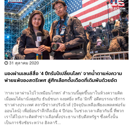
31 ตุลาคม 2020
มองผ่านเลนส์สื่อ ‘4 ปีทรัมป์เปลี่ยนโลก’ จากน้ำตาแห่งความ
พ่ายแพ้ของสตรีเพศ สู่ศึกเลือกตั้งเดือดที่เดิมพันด้วยอัต
ลักษณ์อเมริกา
‘กาลเวลาผ่านไปไวเหมือนโกหก’ สำนวนนี้ผุดขึ้นมาในห้วงความคิด
เมื่อผมได้มานั่งคุยกับ ธันย์ชนก จงยศยิ่ง หรือ ‘มิกกี้’ อดีตบรรณาธิการ
ข่าวต่างประเทศ สถานีข่าวสปริงนิวส์ (ปัจจุบันเหลือเพียงแพลตฟอร์ม
ออนไลน์) เพื่อย้อนรำลึกถึงเมื่อ 4 ปีก่อน ในช่วงเวลาเดียวกันนี้ ที่พวก
เราได้ไปเกาะติดทำข่าวเลือกตั้งประธานาธิบดีสหรัฐฯ ซึ่งครั้งนั้น
เป็นการชิงชัยระหว่าง ฮิลลารี...