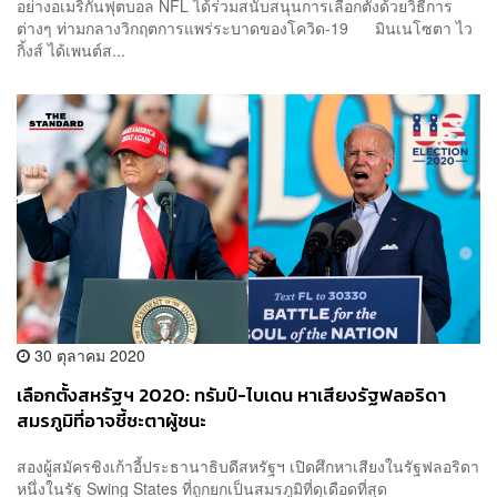
อย่างอเมริกันฟุตบอล NFL ได้ร่วมสนับสนุนการเลือกตั้งด้วยวิธีการ
ต่างๆ ท่ามกลางวิกฤตการแพร่ระบาดของโควิด-19 มินเนโซตา ไว
กิ้งส์ ได้เพนต์ส...
30 ตุลาคม 2020
เลือกตั้งสหรัฐฯ 2020: ทรัมป์-ไบเดน หาเสียงรัฐฟลอริดา
สมรภูมิที่อาจชี้ชะตาผู้ชนะ
สองผู้สมัครชิงเก้าอี้ประธานาธิบดีสหรัฐฯ เปิดศึกหาเสียงในรัฐฟลอริดา
หนึ่งในรัฐ Swing States ที่ถูกยกเป็นสมรภูมิที่ดุเดือดที่สุด