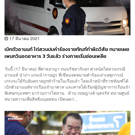
17 มีนาคม 2021
เบิกตัวอานนท์ ไต่สวนปมคำร้องราชทัณฑ์ทำผิดวิสัย ทนายเผย
เพนกวินอดอาหาร 3 วันแล้ว ร่างกายเริ่มอ่อนเพลีย
วันนี้ (17 มีนาคม) ที่ศาลอาญา ถนนรัชดาภิเษก ศาลนัดไต่สวนกรณี
อานนท์ นำภา แกนนำราษฎร ที่เขียนจดหมายคำร้องเล่าเหตุการณ์
เกรงจะได้รับอันตรายถูกทำร้ายในเรือนจำ โดยเจ้าหน้าที่ราชทัณฑ์ได้
เบิกตัวอานนท์จากเรือนจำมาศาล และศาลได้เรียกผู้บัญชาการเรือนจำ
พิเศษกรุงเทพฯ มาร่วมการไต่สวน ด้าน กฤษฎางค์ นุตจรัส ทนายศูนย์
ทนายความเพื่อสิทธิมนุษยชน เปิดเผยว่...