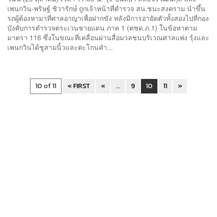
เพนกวิน-พริษฐ์ ชิวารักษ์ ถูกเจ้าหน้าที่ตำรวจ สน.ชนะสงคราม​ นำขึ้น
รถผู้ต้องหา​มาที่ศาลอาญาเพื่อฝากขัง​ หลังมีการอายัดตัวทั้งสองไปที่กอง
บังคับการตำรวจตระเวนชายแดน ภาค 1 (ตชด.ภ.1) ในข้อหาตาม
มาตรา 116 ซึ่งในขณะที่เคลื่อนผ่านสื่อมวลชนบริเวณศาลแพ่ง​ รุ้งและ
เพนกวินได้ชู​สามนิ้ว​และตะโกน​คำ...
10 of 11
« FIRST
«
...
9
10
11
»