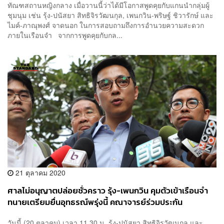
ทัณฑสถานหญิงกลาง เมื่อวานนี้ว่าได้มีโอกาสพูดคุยกับแกนนำกลุ่มผู้
ชุมนุม เช่น รุ้ง-ปนัสยา สิทธิจิรวัฒนกุล, เพนกวิน-พริษฐ์ ชิวารักษ์ และ
ไมค์-ภาณุพงศ์ จาดนอก ในการสอบถามถึงการอำนวยความสะดวก
ภายในเรือนจำ จากการพูดคุยกับกล...
21 ตุลาคม 2020
ศาลไม่อนุญาตปล่อยชั่วคราว รุ้ง-เพนกวิน คุมตัวเข้าเรือนจำ
ทนายเตรียมยื่นอุทธรณ์พรุ่งนี้ คณาจารย์ร่วมประกัน
วันนี้ (20 ตุลาคม) เวลา​ 11.30​ น.​ รุ้ง-ปนัสยา สิทธิจิรวัฒนกุล และ