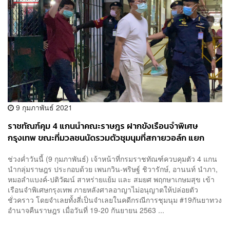
9 กุมภาพันธ์ 2021
ราชทัณฑ์คุม 4 แกนนำคณะราษฎร ฝากขังเรือนจำพิเศษ
กรุงเทพ ขณะที่มวลชนนัดรวมตัวชุมนุมที่สกายวอล์ก แยก
ปทุมวัน
ช่วงค่ำวันนี้ (9 กุมภาพันธ์) เจ้าหน้าที่กรมราชทัณฑ์ควบคุมตัว 4 แกน
นำกลุ่มราษฎร ประกอบด้วย เพนกวิน-พริษฐ์ ชิวารักษ์, อานนท์ นำภา,
หมอลำแบงค์-ปติวัฒน์ สาหร่ายแย้ม และ สมยศ พฤกษาเกษมสุข เข้า
เรือนจำพิเศษกรุงเทพ ภายหลังศาลอาญาไม่อนุญาตให้ปล่อยตัว
ชั่วคราว โดยจำเลยทั้งสี่เป็นจำเลยในคดีกรณีการชุมนุม #19กันยาทวง
อํานาจคืนราษฎร เมื่อวันที่ 19-20 กันยายน 2563 ...