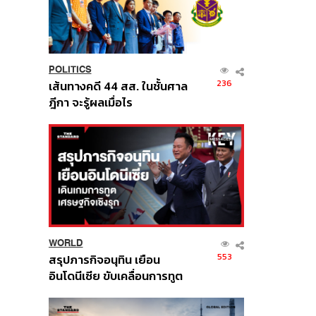
POLITICS
236
เส้นทางคดี 44 สส. ในชั้นศาล
ฎีกา จะรู้ผลเมื่อไร
WORLD
553
สรุปภารกิจอนุทิน เยือน
อินโดนีเซีย ขับเคลื่อนการทูต
เศรษฐกิจเชิงรุก ประกาศหุ้น
ส่วนยุทธศาสตร์ไทย –