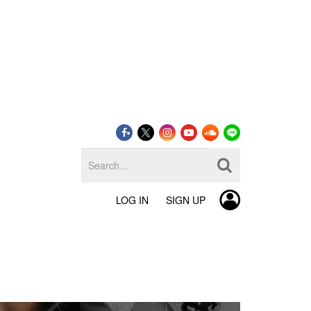
LOG IN
SIGN UP