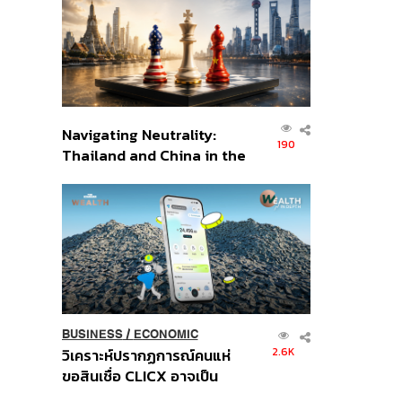
อินโดนีเซีย
Navigating Neutrality:
190
Thailand and China in the
Age of a New Global
Order
BUSINESS
/
ECONOMIC
2.6K
วิเคราะห์ปรากฏการณ์คนแห่
ขอสินเชื่อ CLICX อาจเป็น
เพียงยอดภูเขาน้ำแข็ง ของ