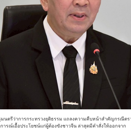
น์ รัฐมนตรีว่าการกระทรวงยุติธรรม แถลงความคืบหน้าสำคัญกรณีตร
ารณ์เอื้อประโยชน์แก่ผู้ต้องขังชาวจีน ล่าสุดมีคำสั่งให้ออกจาก