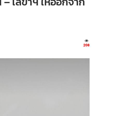
ฯ – เลขาฯ ให้ออกจาก
208