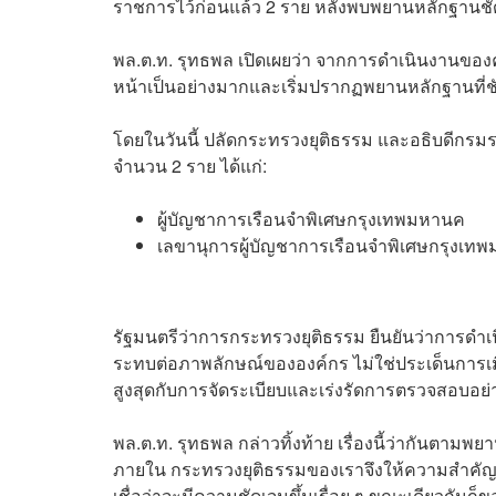
ราชการไว้ก่อนแล้ว 2 ราย หลังพบพยานหลักฐานชั
​พล.ต.ท. รุทธพล เปิดเผยว่า จากการดำเนินงานขอ
หน้าเป็นอย่างมากและเริ่มปรากฏพยานหลักฐานที่ช
โดยในวันนี้ ปลัดกระทรวงยุติธรรม และอธิบดีกร
จำนวน 2 ราย ได้แก่:
ผู้บัญชาการเรือนจำพิเศษกรุงเทพมหานค
เลขานุการผู้บัญชาการเรือนจำพิเศษกรุงเ
รัฐมนตรีว่าการกระทรวงยุติธรรม ยืนยันว่าการดำเนิ
ระทบต่อภาพลักษณ์ขององค์กร ไม่ใช่ประเด็นการเ
สูงสุดกับการจัดระเบียบและเร่งรัดการตรวจสอบอย่
​พล.ต.ท. รุทธพล กล่าวทิ้งท้าย เรื่องนี้ว่ากันตา
ภายใน กระทรวงยุติธรรมของเราจึงให้ความสำคัญ
เชื่อว่าจะมีความชัดเจนขึ้นเรื่อย ๆ ขณะเดียวกันก็ขอใ