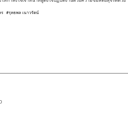
คร
รุทธพล เนาวรัตน์
D