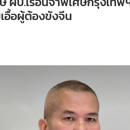
โทษ ผบ.เรือนจำพิเศษกรุงเทพ
ื้อผู้ต้องขังจีน