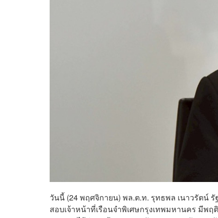
วันนี้ (24 พฤศจิกายน) พล.ต.ท. รุทธพล เนาวรัต
สอบเจ้าหน้าที่เรือนจำพิเศษกรุงเทพมหานคร มีพฤติก