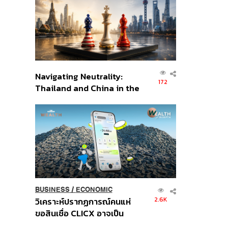
อินโดนีเซีย
Navigating Neutrality:
172
Thailand and China in the
Age of a New Global
Order
BUSINESS
/
ECONOMIC
2.6K
วิเคราะห์ปรากฏการณ์คนแห่
ขอสินเชื่อ CLICX อาจเป็น
เพียงยอดภูเขาน้ำแข็ง ของ