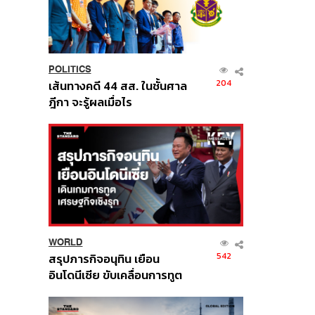
POLITICS
204
เส้นทางคดี 44 สส. ในชั้นศาล
ฎีกา จะรู้ผลเมื่อไร
WORLD
542
สรุปภารกิจอนุทิน เยือน
อินโดนีเซีย ขับเคลื่อนการทูต
เศรษฐกิจเชิงรุก ประกาศหุ้น
ส่วนยุทธศาสตร์ไทย –