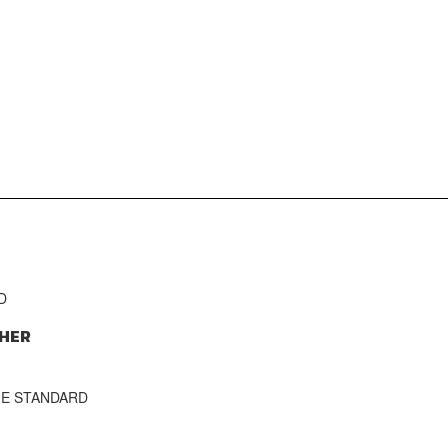
D
HER
THE STANDARD