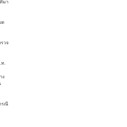
ที่มา
ียด
รตรวจ
.ท.
าง
น
กรณี