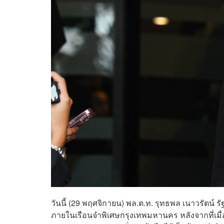
วันนี้ (29 พฤศจิกายน) พล.ต.ท. รุทธพล เนาวรัตน์
ภายในเรือนจำพิเศษกรุงเทพมหานคร หลังจากที่เมื่อ