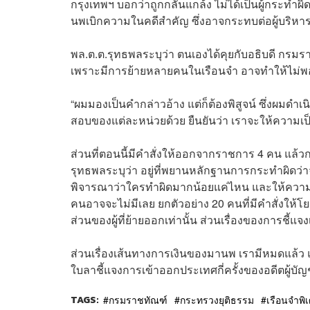
กรุงเทพฯ บอกว่าถูกกลั่นแกล้ง ไม่ได้เป็นผู้กระทำผ
นพเบิกความในคดีสำคัญ ซึ่งอาจกระทบต่อผู้บริห
พล.ต.ต.รุทธพลระบุว่า ตนเองได้คุยกับอธิบดี กรมราช
เพราะมีการย้ายหลายคนในเรือนจำ อาจทำให้ไม่พอใ
“ผมมองเป็นคำกล่าวอ้าง แต่ก็ต้องพิสูจน์ ซึ่งผมดำ
สอบของแต่ละหน่วยด้วย ยืนยันว่า เราจะให้ความเป
ส่วนที่ตอนนี้มีคำสั่งให้ออกจากราชการ 4 คน แล้
รุทธพลระบุว่า อยู่ที่พยานหลักฐานการกระทำผิดว่
พิจารณาว่าใครทำผิดมากน้อยแค่ไหน และให้ความ
คนอาจจะไม่มีเลย ยกตัวอย่าง 20 คนที่มีคำสั่งให้โย
ส่วนของผู้ที่ย้ายออกเท่านั้น ส่วนเรื่องของการชี
ส่วนเรื่องเส้นทางการเงินของมานพ เรามีหมดแล้ว
ใบลาชี้แจงการเข้าออกประเทศกี่ครั้งของอดีตผู้บั
TAGS:
กรมราชทัณฑ์
กระทรวงยุติธรรม
เรือนจำพ