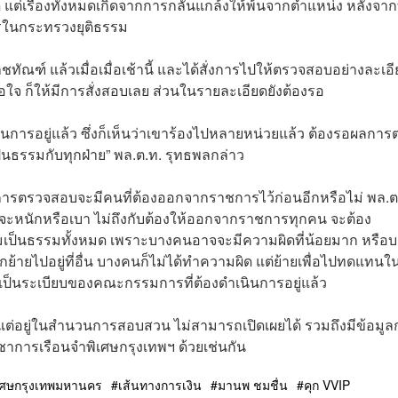
ิด แต่เรื่องทั้งหมดเกิดจากการกลั่นแกล้งให้พ้นจากตำแหน่ง หลังจาก
ารในกระทรวงยุติธรรม
ทัณฑ์ แล้วเมื่อเมื่อเช้านี้ และได้สั่งการไปให้ตรวจสอบอย่างละเอ
จ ก็ให้มีการสั่งสอบเลย ส่วนในรายละเอียดยังต้องรอ
เนินการอยู่แล้ว ซึ่งก็เห็นว่าเขาร้องไปหลายหน่วยแล้ว ต้องรอผลกา
็นธรรมกับทุกฝ่าย” พล.ต.ท. รุทธพลกล่าว
วการตรวจสอบจะมีคนที่ต้องออกจากราชการไว้ก่อนอีกหรือไม่ พล.ต
าจะหนักหรือเบา ไม่ถึงกับต้องให้ออกจากราชการทุกคน จะต้อง
เป็นธรรมทั้งหมด เพราะบางคนอาจจะมีความผิดที่น้อยมาก หรือบ
กย้ายไปอยู่ที่อื่น บางคนก็ไม่ได้ทำความผิด แต่ย้ายเพื่อไปทดแทนใ
้แจงเป็นระเบียบของคณะกรรมการที่ต้องดำเนินการอยู่แล้ว
 แต่อยู่ในสำนวนการสอบสวน ไม่สามารถเปิดเผยได้ รวมถึงมีข้อมูล
ญชาการเรือนจำพิเศษกรุงเทพฯ ด้วยเช่นกัน
ิเศษกรุงเทพมหานคร
เส้นทางการเงิน
มานพ ชมชื่น
คุก VVIP