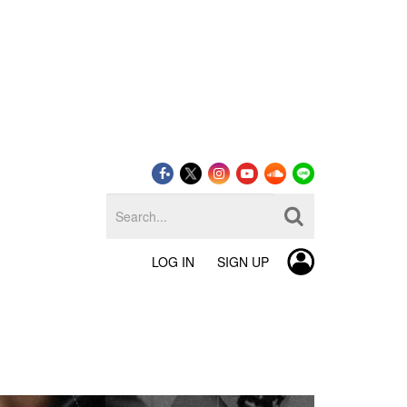
LOG IN
SIGN UP