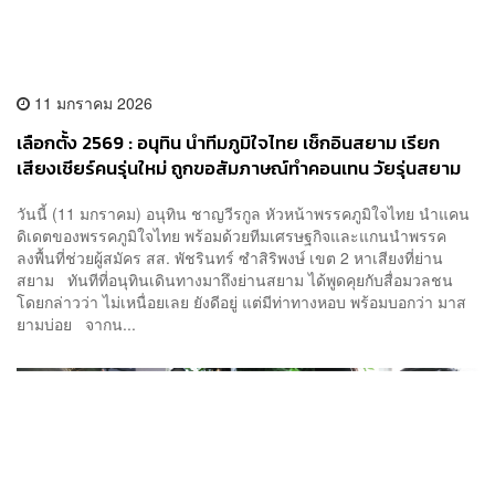
11 มกราคม 2026
เลือกตั้ง 2569 : อนุทิน นำทีมภูมิใจไทย เช็กอินสยาม เรียก
เสียงเชียร์คนรุ่นใหม่ ถูกขอสัมภาษณ์ทำคอนเทน วัยรุ่นสยาม
อ้อนขอคะแนนลุงตู่ให้ลุงหนู
วันนี้ (11 มกราคม) อนุทิน ชาญวีรกูล หัวหน้าพรรคภูมิใจไทย นำแคน
ดิเดตของพรรคภูมิใจไทย พร้อมด้วยทีมเศรษฐกิจและแกนนำพรรค
ลงพื้นที่ช่วยผู้สมัคร สส. พัชรินทร์ ซำสิริพงษ์ เขต 2 หาเสียงที่ย่าน
สยาม ทันทีที่อนุทินเดินทางมาถึงย่านสยาม ได้พูดคุยกับสื่อมวลชน
โดยกล่าวว่า ไม่เหนื่อยเลย ยังดีอยู่ แต่มีท่าทางหอบ พร้อมบอกว่า มาส
ยามบ่อย จากน...