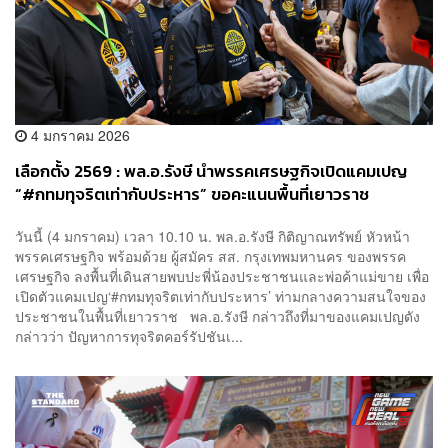
4 มกราคม 2026
เลือกตั้ง 2569 : พล.อ.รังษี นำพรรคเศรษฐกิจเปิดแคมเปญ
“#กทมทุจริตเท่ากับประหาร” ขอคะแนนพื้นที่เยาวราช
วันนี้ (4 มกราคม) เวลา 10.10 น. พล.อ.รังษี กิติญาณทรัพย์ หัวหน้า
พรรคเศรษฐกิจ พร้อมด้วย ผู้สมัคร สส. กรุงเทพมหานคร ของพรรค
เศรษฐกิจ ลงพื้นที่เดินสายพบปะพี่น้องประชาชนและพ่อค้าแม่ขาย เพื่อ
เปิดตัวแคมเปญ‘#กทมทุจริตเท่ากับประหาร’ ท่ามกลางความสนใจของ
ประชาชนในพื้นที่เยาวราช พล.อ.รังษี กล่าวถึงที่มาของแคมเปญดัง
กล่าวว่า ปัญหาการทุจริตคอร์รัปชันเ...