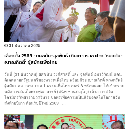
31 ธันวาคม 2025
เลือกตั้ง 2569 : ยศชนัน-จุลพันธ์ เดินเยาวราช ฝาก ‘หมอต้น-
ญาณกิตติ์’ ผู้สมัครเพื่อไทย
วันนี้ (31 ธันวาคม) ยศชนัน วงศ์สวัสดิ์ และ จุลพันธ์ อมรวิวัฒน์ แคน
ดิเดตนายกรัฐมนตรีของพรรคเพื่อไทย พร้อมด้วย ญาณกิตติ์ ห่วงทรัพย์
ผู้สมัคร สส. กทม. เขต 1 พรรคเพื่อไทย เบอร์ 8 พร้อมคณะ ได้เข้ากราบ
นมัสการสมเด็จพระพุฒาจารย์ (สนิท ชวนปญฺโญ) เจ้าอาวาสวัด
ไตรมิตรวิทยารามวรวิหาร ขอพรเพื่อความเป็นสิริมงคลในโอกาสวัน
ส่งท้ายปีเก่า ต้อนรับปีใหม่ 2569 ...