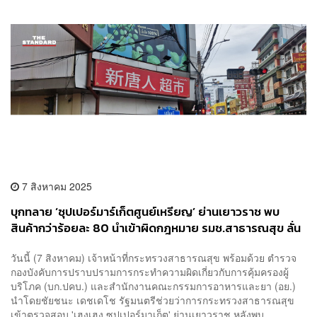
7 สิงหาคม 2025
บุกทลาย ‘ซุปเปอร์มาร์เก็ตศูนย์เหรียญ’ ย่านเยาวราช พบ
สินค้ากว่าร้อยละ 80 นำเข้าผิดกฎหมาย รมช.สาธารณสุข ลั่น
เอาผิดถึงที่สุด
วันนี้ (7 สิงหาคม) เจ้าหน้าที่กระทรวงสาธารณสุข พร้อมด้วย ตำรวจ
กองบังคับการปราบปรามการกระทำความผิดเกี่ยวกับการคุ้มครองผู้
บริโภค (บก.ปคบ.) และสำนักงานคณะกรรมการอาหารและยา (อย.)
นำโดยชัยชนะ เดชเดโช รัฐมนตรีช่วยว่าการกระทรวงสาธารณสุข
เข้าตรวจสอบ 'เฮงเฮง ซุปเปอร์มาเก็ต' ย่านเยาวราช หลังพบ