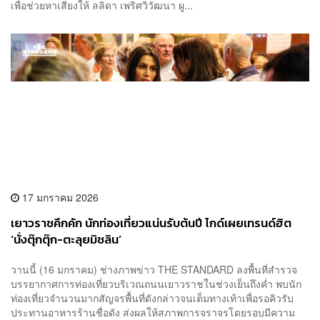
เพื่อช่วยหาเสียงให้ ลลิดา เพริศวิวัฒนา ผู...
17 มกราคม 2026
เยาวราชคึกคัก นักท่องเที่ยวแน่นรับต้นปี ไกด์เผยเทรนด์ฮิต
‘นั่งตุ๊กตุ๊ก-ตะลุยมิชลิน’
วานนี้ (16 มกราคม) ช่างภาพข่าว THE STANDARD ลงพื้นที่สำรวจ
บรรยากาศการท่องเที่ยวบริเวณถนนเยาวราชในช่วงเย็นถึงค่ำ พบนัก
ท่องเที่ยวจำนวนมากสัญจรพื้นที่ดังกล่าวจนเต็มทางเท้าเพื่อรอคิวรับ
ประทานอาหารร้านชื่อดัง ส่งผลให้สภาพการจราจรโดยรอบมีความ