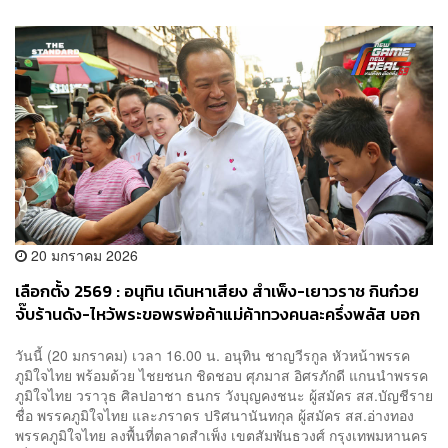
20 มกราคม 2026
เลือกตั้ง 2569 : อนุทิน เดินหาเสียง สำเพ็ง-เยาวราช กินก๋วย
จั๊บร้านดัง-ไหว้พระขอพรพ่อค้าแม่ค้าทวงคนละครึ่งพลัส บอก
จะตายกันหมดแล้ว พร้อมติดสติ๊กเกอร์หัวใจนายกฯ ขอจัดการ
วันนี้ (20 มกราคม) เวลา 16.00 น. อนุทิน ชาญวีรกูล หัวหน้าพรรค
กัมพูชาให้ราบคาบ
ภูมิใจไทย พร้อมด้วย ไชยชนก ชิดชอบ ศุภมาส อิศรภักดี แกนนำพรรค
ภูมิใจไทย วราวุธ ศิลปอาชา ธนกร วังบุญคงชนะ ผู้สมัคร สส.บัญชีราย
ชื่อ พรรคภูมิใจไทย และภราดร ปริศนานันทกุล ผู้สมัคร สส.อ่างทอง
พรรคภูมิใจไทย ลงพื้นที่ตลาดสำเพ็ง เขตสัมพันธวงศ์ กรุงเทพมหานคร