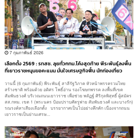
7 กุมภาพันธ์ 2026
เลือกตั้ง 2569 : รทสช. ลุยทั่วกทม.โค้งสุดท้าย พีระพันธุ์ลงพื้น
ที่เยาวราชหนุนขอคะแนน มั่นใจเศรษฐกิจฟื้น นักท่องเที่ยว
คึกคัก
วานนี้ (6 กุมภาพันธ์) พีระพันธุ์ สาลีรัฐวิภาค หัวหน้าพรรครวมไทย
สร้างชาติ พร้อมด้วย อดิศร โพธิ์อ่าน รองโฆษกพรรค ลงพื้นที่เขต
สัมพันธวงศ์ บริเวณถนนเยาวราช เพื่อช่วย พลัฏฐ์ ศิริกุลพิสุทธิ์ ผู้สมัคร
สส.กทม. เขต 1 (พระนคร ป้อมปราบศัตรูพ่าย สัมพันธวงศ์ และบางรัก)
รณรงค์หาเสียงเลือกตั้ง บรรยากาศเป็นไปอย่างคึกคัก เนื่องจากถนน
เยาวราชเป็นย่านเศรษ...