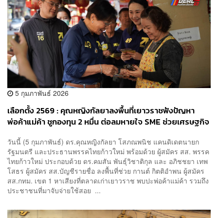
5 กุมภาพันธ์ 2026
เลือกตั้ง 2569 : คุณหญิงกัลยาลงพื้นที่เยาวราชฟังปัญหา
พ่อค้าแม่ค้า ชูกองทุน 2 หมื่น ต่อลมหายใจ SME ช่วยเศรษฐกิจ
ฐานรากเดินต่อ
วันนี้ (5 กุมภาพันธ์) ดร.คุณหญิงกัลยา โสภณพนิช แคนดิเดตนายก
รัฐมนตรี และประธานพรรคไทยก้าวใหม่ พร้อมด้วย ผู้สมัคร สส. พรรค
ไทยก้าวใหม่ ประกอบด้วย ดร.คมสัน พันธุ์วิชาติกุล และ อภิชชยา เทพ
โสธร ผู้สมัคร สส.บัญชีรายชื่อ ลงพื้นที่ช่วย กานต์ กิตติอำพน ผู้สมัคร
สส.กทม. เขต 1 หาเสียงที่ตลาดเก่าเยาวราช พบปะพ่อค้าแม่ค้า รวมถึง
ประชาชนที่มาจับจ่ายใช้สอย ...