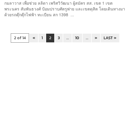
กมลาวาส เพื่อช่วย ลลิดา เพริศวิวัฒนา ผู้สมัคร สส. เขต 1 เขต
พระนคร สัมพันธวงศ์ ป้อมปราบศัตรูพ่าย และเขตดุสิต โดยเดินทางมา
ด้วยรถตุ๊กตุ๊กไฟฟ้า ทะเบียน สก 1398 ...
2 of 14
«
1
2
3
...
10
...
»
LAST »