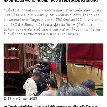
กลับไทยวันนี้ พบ 10 คนมีหมายจับ พร้อมรับตัวมาดำเนินคดี
ตามกฎหมาย
วันนี้ (15 ธันวาคม) คณะกรรมการชายแดนส่วนท้องถิ่นไทย-เมียนมา
(TBC) โดย พ.อ. ณฑี ทิมเสน ผู้บังคับหน่วยเฉพาะกิจทัพเจ้าตาก หรือ
ผบ.ฉก.ทัพเจ้าตาก ในฐานะประธาน TBC ฝ่ายไทย ได้รับการประสาน
จาก TBC ฝ่ายเมียนมา แจ้งว่า พ.อ. ตู๋ล่า ส่อ วิน โซ ผู้บังคับกอง
บังคับการยุทธศาสตร์ท่าขี้เหล็ก กำหนดส่งตัวคนไทยจำนวน 112 คน
ในวันนี้ เวลา 11.30-12.00 น. บริเวณสะพานมิตรภา...
19 พฤศจิกายน 2023
คนไทยในเล่าก์ก่าย 266 คน ได้รับการช่วยเหลือหลังรัฐบาล