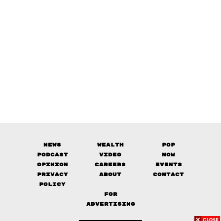
News
Wealth
Pop
Podcast
Video
Now
Opinion
Careers
Events
Privacy
About
Contact
Policy
FOR
ADVERTISING