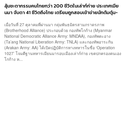
ลุ้นชะตากรรมคนไทยกว่า 200 ชีวิตในเล่าก์ก่าย ประเทศเมีย
นมา จับตา 41 ชีวิตถึงไทย เตรียมถูกสอบเข้าข่ายนักต้มตุ๋น-
แก๊งคอลเซ็นเตอร์หรือไม่
เมื่อวันที่ 27 ตุลาคมที่ผ่านมา กลุ่มพันธมิตรสามภราดรภาพ
(Brotherhood Alliance) ประกอบด้วย กองทัพโกก้าง (Myanmar
National Democratic Alliance Army: MNDAA), กองทัพตะอาง
(Ta’ang National Liberation Army: TNLA) และกองทัพอาระกัน
(Arakan Army: AA) ได้เปิดปฏิบัติการทางทหารในชื่อ ‘Operation
1027’ โจมตีฐานทหารเมียนมารอบเมืองเล่าก์ก่าย เขตปกครองตนเอง
โกก้าง ห...