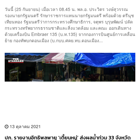
วันนี้ (25 กันยายน) เมื่อเวลา 08.45 น. พล.อ. ประวิตร วงษ์สุวรรณ
รองนายกรัฐมนตรี รักษาราชการแทนนายกรัฐมนตรี พร้อมด้วย ตรีนุช
เทียนทอง รัฐมนตรีว่าการกระทรวงศึกษาธิการ, จตุพร บุรุษพัฒน์ ปลัด
กระทรวงทรัพยากรธรรมชาติและสิ่งแวดล้อม และคณะ ออกเดินทาง
ด้วยเครื่องบิน Embraer 135 (บ.ท.135) จากกองการบินศูนย์การเคลื่อน
ย้าย กองทัพบกดอนเมือง (บ.กบบ.ศคย.ทบ.ดอนเมือง...
13 ตุลาคม 2021
ปภ. รายงานอิทธิพลพายุ ‘เตี้ยนหมู่’ ส่งผลน้ำท่วม 33 จังหวัด