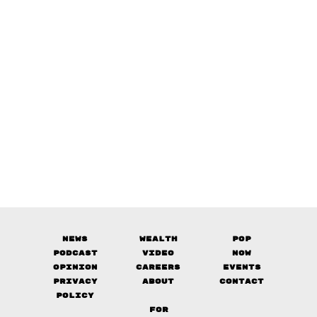
News
Wealth
Pop
Podcast
Video
Now
Opinion
Careers
Events
Privacy
About
Contact
Policy
FOR