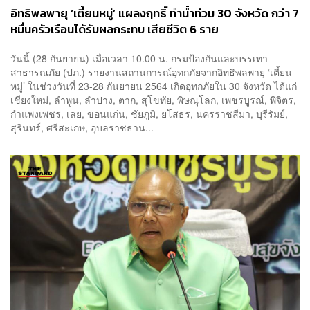
อิทธิพลพายุ ‘เตี้ยนหมู่’ แผลงฤทธิ์ ทำน้ำท่วม 30 จังหวัด กว่า 7
หมื่นครัวเรือนได้รับผลกระทบ เสียชีวิต 6 ราย
วันนี้ (28 กันยายน) เมื่อเวลา 10.00 น. กรมป้องกันและบรรเทา
สาธารณภัย (ปภ.) รายงานสถานการณ์อุทกภัยจากอิทธิพลพายุ ‘เตี้ยน
หมู่’ ในช่วงวันที่ 23-28 กันยายน 2564 เกิดอุทกภัยใน 30 จังหวัด ได้แก่
เชียงใหม่, ลำพูน, ลำปาง, ตาก, สุโขทัย, พิษณุโลก, เพชรบูรณ์, พิจิตร,
กำแพงเพชร, เลย, ขอนแก่น, ชัยภูมิ, ยโสธร, นครราชสีมา, บุรีรัมย์,
สุรินทร์, ศรีสะเกษ, อุบลราชธาน...