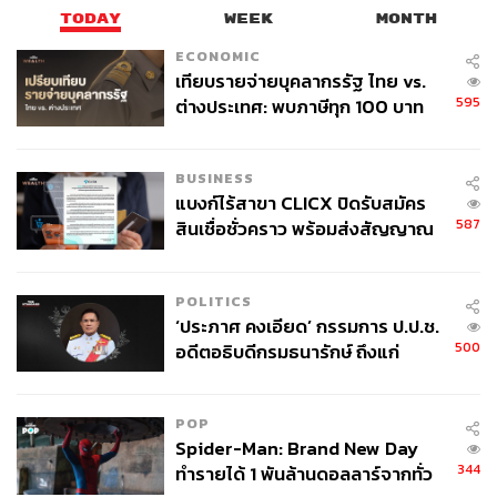
TODAY
WEEK
MONTH
ECONOMIC
เทียบรายจ่ายบุคลากรรัฐ ไทย vs.
595
ต่างประเทศ: พบภาษีทุก 100 บาท
ของคนไทยใช้ไปกับข้าราชการเฉียด
40 บาท
BUSINESS
แบงก์ไร้สาขา CLICX ปิดรับสมัคร
587
สินเชื่อชั่วคราว พร้อมส่งสัญญาณ
เตือนกลุ่มกู้เงินผิดวัตถุประสงค์-ให้
ข้อมูลเท็จ เตรียมดำเนินคดีเด็ดขาด
POLITICS
‘ประภาศ คงเอียด’ กรรมการ ป.ป.ช.
500
อดีตอธิบดีกรมธนารักษ์ ถึงแก่
อนิจกรรม
POP
Spider-Man: Brand New Day
344
ทำรายได้ 1 พันล้านดอลลาร์จากทั่ว