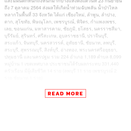
และมีฝนตกหนักถึงหนักมากบางแห่งตั้งแต่วันที่ 23 กันยายน
ถึง 7 ตุลาคม 2564 ส่งผลให้เกิดน้ำท่วมฉับพลัน น้ำป่าไหล
หลากในพื้นที่ 33 จังหวัด ได้แก่ เชียงใหม่, ลำพูน, ลำปาง,
ตาก, สุโขทัย, พิษณุโลก, เพชรบูรณ์, พิจิตร, กำแพงเพชร,
เลย, ขอนแก่น, มหาสารคาม, ชัยภูมิ, ยโสธร, นครราชสีมา,
บุรีรัมย์, สุรินทร์, ศรีสะเกษ, อุบลราชธานี, ปราจีนบุรี,
สระแก้ว, จันทบุรี, นครสวรรค์, อุทัยธานี, ชัยนาท, ลพบุรี,
สระบุรี, สุพรรณบุรี, สิงห์บุรี, อ่างทอง, พระนครศรีอยุธยา,
ปทุมธานี และนครปฐม รวม 224 อำเภอ 1,189 ตำบล 8,099
หมู่บ้าน 1 เขตเทศบาล ประชาชนได้รับผลกระทบ 331,440
ครัวเรือน มีผู้เสียชีวิต 14 ราย (ลพบุรี 11 ราย เพชรบูรณ์ 2
ราย ชัยนาท 1 ราย)
ปัจจุบันสถานการณ์คลี่คลายแล้ว 22 จังหวัด (เชียงใหม่,
READ MORE
ลำพูน, ลำปาง, พิจิตร, เพชรบูรณ์, ตาก, สุโขทัย, พิษณุโลก,
กำแพงเพชร, บุรีรัมย์, นครปฐม, ยโสธร, สุรินทร์, เลย,
ศรีสะเกษ, สระแก้ว, จันทบุรี, ปราจีนบุรี, ชัยนาท, อุทัยธานี,
ชัยภูมิ และ อุบลราชธานี) ยังคงมีสถานการณ์ 11 จังหวัด รวม
48 อำเภอ 319 ตำบล 1,765 หมู่บ้าน 92,107 ครัวเรือน ดังนี้