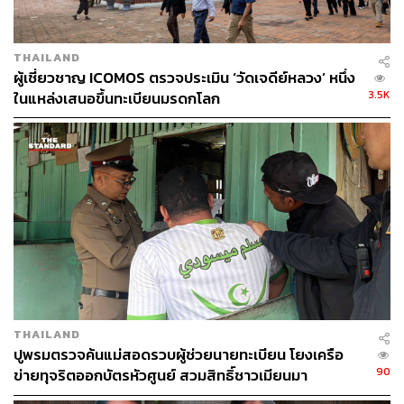
ปทุมธานี น้ำจากแม่น้ำเจ้าพระยาเอ่อล้นตลิ่งเข้าท่วมใน
พื้นที่ริมน้ำ 2 อำเภอ ได้แก่ อำเภอเมืองปทุมธานี และ
THAILAND
อำเภอสามโคก ระดับน้ำลดลง
ผู้เชี่ยวชาญ ICOMOS ตรวจประเมิน ‘วัดเจดีย์หลวง’ หนึ่ง
3.5K
ในแหล่งเสนอขึ้นทะเบียนมรดกโลก
ภาพรวมสถานการณ์คลี่คลายในหลายพื้นที่ แต่ยังคงมีน้ำ
ท่วมขังในพื้นที่ลุ่มต่ำ อยู่ระหว่างการเร่งระบายน้ำ ซึ่งกรม
ป้องกันและบรรเทาสาธารณภัยได้ประสานจังหวัด องค์กร
ปกครองส่วนท้องถิ่นและหน่วยงานที่เกี่ยวข้องเร่งให้การช่วย
เหลือผู้ประสบภัย โดยสำรวจและประเมินความเสียหาย เพื่อ
ดำเนินการช่วยเหลือตามระเบียบกระทรวงการคลัง
สำหรับประชาชนสามารถแจ้งเหตุและขอความช่วยเหลือทาง
ไลน์ ‘ปภ.รับแจ้งเหตุ 1784’ โดยเพิ่มเพื่อน LINE ID
@1784DDPM และสายด่วนนิรภัย 1784 ตลอด 24 ชั่วโมง
THAILAND
ปูพรมตรวจค้นแม่สอดรวบผู้ช่วยนายทะเบียน โยงเครือ
TAGS:
ลำพูน
พิจิตร
เพชรบูรณ์
พายุเตี้ยนหมู่
น้ำท่วม
90
ข่ายทุจริตออกบัตรหัวศูนย์ สวมสิทธิ์ชาวเมียนมา
เชียงใหม่
พิษณุโลก
สุโขทัย
ตาก
อุทกภัย
ลำปาง