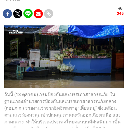
245
วันนี้ (13 ตุลาคม) กรมป้องกันและบรรเทาสาธารณภัย ใน
ฐานะกองอำนวยการป้องกันและบรรเทาสาธารณภัยกลาง
(กอปภ.ก.) รายงานว่าจากอิทธิพลพายุ ‘เตี้ยนหมู่’ ซึ่งเคลื่อน
ตามแนวร่องมรสุมเข้าปกคลุมภาคตะวันออกเฉียงเหนือ และ
ภาคกลาง ทำให้บริเวณประเทศไทยตอนบนมีฝนเพิ่มมากขึ้น