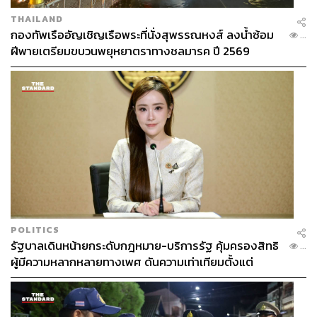
THAILAND
กองทัพเรืออัญเชิญเรือพระที่นั่งสุพรรณหงส์ ลงน้ำซ้อม
...
ฝีพายเตรียมขบวนพยุหยาตราทางชลมารค ปี 2569
POLITICS
รัฐบาลเดินหน้ายกระดับกฎหมาย-บริการรัฐ คุ้มครองสิทธิ
...
ผู้มีความหลากหลายทางเพศ ดันความเท่าเทียมตั้งแต่
หลักสูตรในห้องเรียนถึงที่ทำงาน