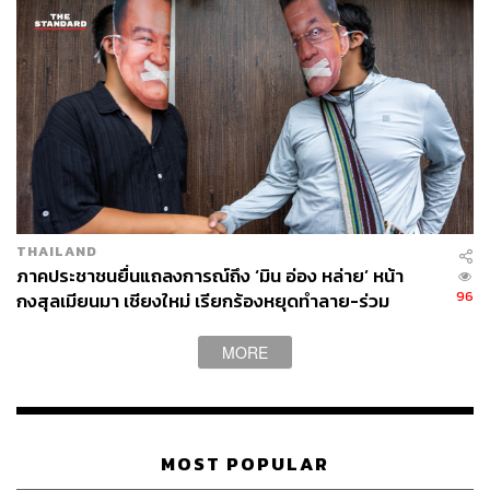
245
THAILAND
ABOUT THE AUTHOR
ภาคประชาชนยื่นแถลงการณ์ถึง ‘มิน อ่อง หล่าย’ หน้า
96
กงสุลเมียนมา เชียงใหม่ เรียกร้องหยุดทำลาย-ร่วม
THE STANDARD TEAM
ปกป้องลุ่มน้ำข้ามพรมแดน
กองบรรณาธิการ THE STANDARD
MORE
MOST POPULAR