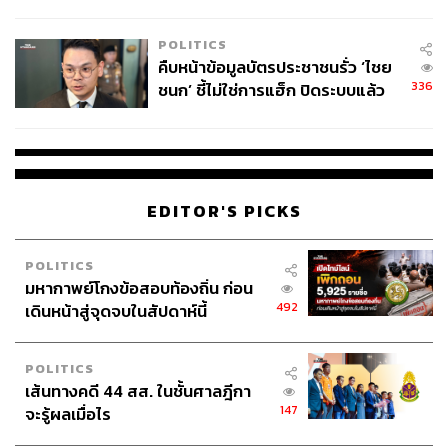
โลกภายใน 6 วัน
POLITICS
คืบหน้าข้อมูลบัตรประชาชนรั่ว ‘ไชย
336
ชนก’ ชี้ไม่ใช่การแฮ็ก ปิดระบบแล้ว
พบต้นตอจาก IP เดียว
EDITOR'S PICKS
POLITICS
มหากาพย์โกงข้อสอบท้องถิ่น ก่อน
492
เดินหน้าสู่จุดจบในสัปดาห์นี้
POLITICS
เส้นทางคดี 44 สส. ในชั้นศาลฎีกา
147
จะรู้ผลเมื่อไร