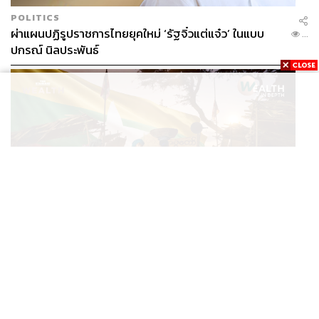
POLITICS
ผ่าแผนปฏิรูปราชการไทยยุคใหม่ ‘รัฐจิ๋วแต่แจ๋ว’ ในแบบ
...
ปกรณ์ นิลประพันธ์
ECONOMIC
/
BUSINESS
อ่านเกม ‘มิน อ่อง หล่าย’ เยือนไทย ทำไมเมียนมายังเป็น
...
ตลาดที่ไทยทิ้งไม่ได้ ในวันที่ค่าเงินตก ทุนสำรองต่ำ