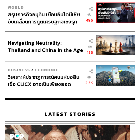
WORLD
สรุปภารกิจอนุทิน เยือนอินโดนีเซีย
496
ขับเคลื่อนการทูตเศรษฐกิจเชิงรุก
ประกาศหุ้นส่วนยุทธศาสตร์ไทย –
อินโดนีเซีย
Navigating Neutrality:
Thailand and China in the Age
136
of a New Global Order
BUSINESS
/
ECONOMIC
วิเคราะห์ปรากฏการณ์คนแห่ขอสิน
2.3K
เชื่อ CLICX อาจเป็นเพียงยอด
ภูเขาน้ำแข็ง ของปัญหาหนี้ครัว
เรือนไทยที่ถูกซุกไว้
LATEST STORIES