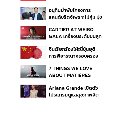
เหตุกราดยิง
อนุทินย้ำพับโครงการ
แลนด์บริดจ์เพราะไม่คุ้ม มุ่ง
พัฒนา Missing Link
CARTIER AT WEIBO
รองรับอ่าวไทย-อันดามัน
GALA เครื่องประดับบนลุค
พรมแดงของแขกคน
จีนเรียกร้องให้ญี่ปุ่นยุติ
สำคัญ
การพิจารณาครอบครอง
อาวุธนิวเคลียร์
7 THINGS WE LOVE
ABOUT MATIÈRES
FÉCALES
Ariana Grande เปิดตัว
โปรแกรมดูแลสุขภาพจิต
สำหรับคนในอุตสาหกรรม
ดนตรี