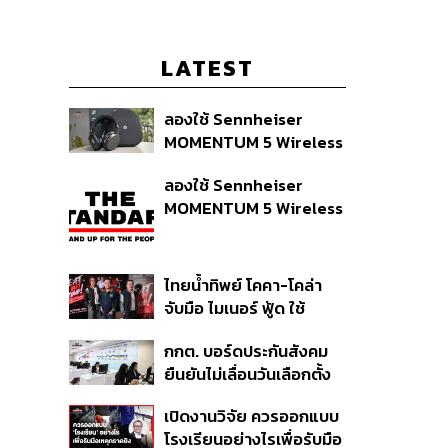
LATEST
ลองใช้ Sennheiser
MOMENTUM 5 Wireless
หูฟัง 14,990 บาท ที่ให้ผู้ใช้
ลองใช้ Sennheiser
ถอดเปลี่ยนแบตเองได้
MOMENTUM 5 Wireless
ก่อนกฎ EU บังคับปีหน้า
หูฟัง 14,990 บาท ที่ให้ผู้ใช้
ถอดเปลี่ยนแบตเองได้
ก่อนกฎ EU บังคับปีหน้า
ไทยน้ำทิพย์ โคคา-โคล่า
จับมือ ไมเนอร์ ฟู้ด ใช้
คอนเสิร์ตแทนส่วนลด เดิม
กกต. บอร์ดประกันสังคม
พัน Music Marketing ใน
ยืนยันไม่เลื่อนวันเลือกตั้ง
ปีที่ธุรกิจร้านอาหารโต
และปรับบางกระบวนการ
ทรงตัวที่ 3.2%
เปิดงานวิจัย ควรออกแบบ
ตามคำสั่งทุเลาของศาล
โรงเรียนอย่างไรเพื่อรับมือ