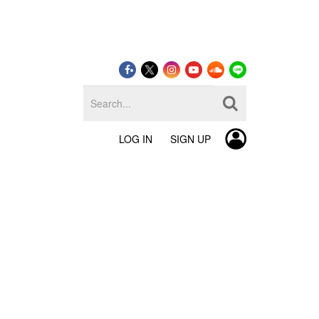
LOG IN
SIGN UP