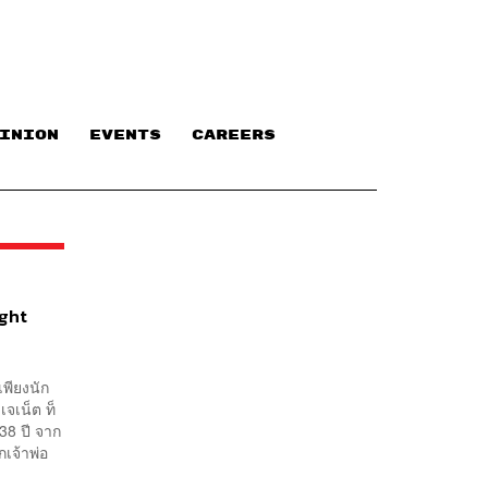
INION
EVENTS
CAREERS
ight
เพียงนัก
จเน็ต ท็
38 ปี จาก
กเจ้าพ่อ