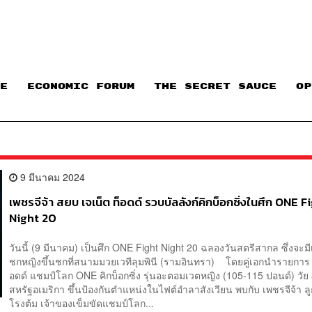
E
ECONOMIC FORUM
THE SECRET SAUCE​
OP
9 มีนาคม 2024
เพชรจีจ้า สยบ เจเน็ต ท็อดด์ รวบบัลลังก์คิกบ็อกซิ่งในศึก ONE F
Night 20
วันนี้ (9 มีนาคม) เป็นศึก ONE Fight Night 20 ฉลองวันสตรีสากล ซึ่งจะมี
ชกหญิงขึ้นชกที่สนามมวยเวทีลุมพินี (รามอินทรา) โดยคู่เอกนำรายการ เ
อดด์ แชมป์โลก ONE คิกบ็อกซิ่ง รุ่นอะตอมเวตหญิง (105-115 ปอนด์) วัย 
สหรัฐอเมริกา ขึ้นป้องกันตำแหน่งในไฟต์อำลาสังเวียน พบกับ เพชรจีจ้า ลู
โรงต้ม เจ้าของเข็มขัดแชมป์โลก...