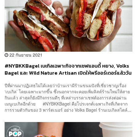
22 กันยายน 2021
#NYBKKBagel เบเกิลเฉพาะกิจจากเชฟแอนดี้ หยาง, Volks
Bagel และ Wild Nature Artisan เปิดให้พรีออร์เดอร์แล้ววัน
นี้
ปีที่ผ่านมาปฏิเสธไม่ได้เลยว่าบ้านเรามีร้านขนมปังที่เชี่ยวชาญเรื่อง
‘เบเกิล’ โดยเฉพาะมากขึ้น ซึ่งนอกจากจะคอยเพิ่มลิสต์ร้านใหม่ให้สาย
กินแล้ว ล่าสุดก็ยังมีกิจกรรมดีๆ ที่เหล่าบรรดาเชฟต้องการส่งต่อผ่าน
เมนูเบเกิลอีกด้วย #NYBKKBagel คือโปรเจกต์เฉพาะกิจที่เกิดจาก
การรวมตัวกันของ 3 พาร์ตเนอร์ อย่าง Volks Bagel ร้านเบเกิลสไตล์...