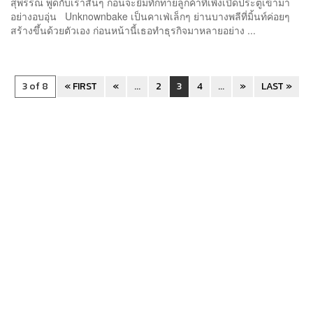
สุพรรณ พูดกับเราสั้นๆ ก่อนจะยิ้มทักทายลูกค้าที่เพิ่งเปิดประตูเข้ามา
อย่างอบอุ่น Unknownbake เป็นคาเฟ่เล็กๆ ย่านบางพลีที่มิ้นท์ค่อยๆ
สร้างขึ้นด้วยตัวเอง ก่อนหน้านี้เธอทำธุรกิจมาหลายอย่าง ...
3 of 8
« FIRST
«
...
2
3
4
...
»
LAST »