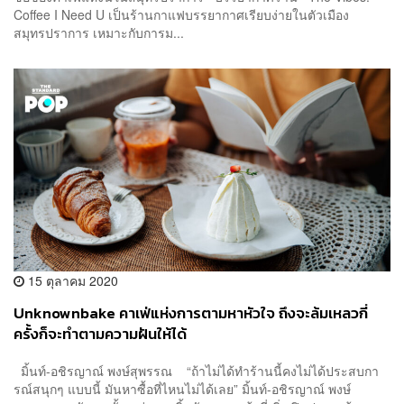
Coffee I Need U เป็นร้านกาแฟบรรยากาศเรียบง่ายในตัวเมือง
สมุทรปราการ เหมาะกับการม...
15 ตุลาคม 2020
Unknownbake คาเฟ่แห่งการตามหาหัวใจ ถึงจะล้มเหลวกี่
ครั้งก็จะทำตามความฝันให้ได้
มิ้นท์-อชิรญาณ์ พงษ์สุพรรณ “ถ้าไม่ได้ทำร้านนี้คงไม่ได้ประสบกา
รณ์สนุกๆ แบบนี้ มันหาซื้อที่ไหนไม่ได้เลย” มิ้นท์-อชิรญาณ์ พงษ์