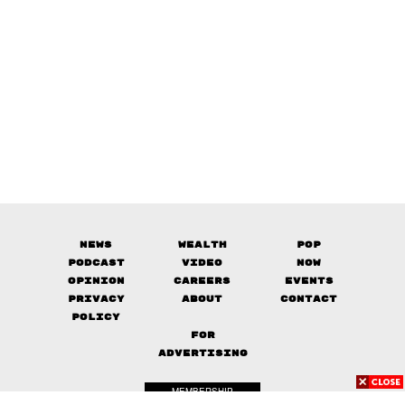
News
Wealth
Pop
Podcast
Video
Now
Opinion
Careers
Events
Privacy
About
Contact
Policy
FOR
ADVERTISING
MEMBERSHIP