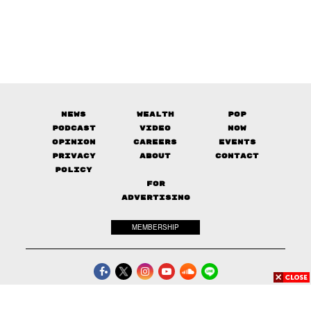
News
Wealth
Pop
Podcast
Video
Now
Opinion
Careers
Events
Privacy
About
Contact
Policy
FOR
ADVERTISING
MEMBERSHIP
© 2017-
2026
The Standard. All rights reserved.