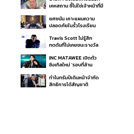
หายไทยไม่อาจลบด้วย
เคหสถาน ชี้ไม่ใช่เจ้าหน้าที่มี
ข้อมูลบิดเบือน
โทษอุกฉกรรจ์ ปืนถูกขโมย
ยศชนัน เคาะแผนความ
ก่อเหตุ เจ้าของร่วมรับผิด
ปลอดภัยในรั้วโรงเรียน
90 วัน ส่งนักสุขภาพจิต
Travis Scott ไม่รู้สึก
ดูแล-คุมเข้มคัดกรองสิ่ง
กดดันที่ไม่เคยชนะรางวัล
ผิดกฎหมาย
แกรมมี่ แม้มีชื่อเข้าชิงมา
INC MATAWEE เปิดตัว
แล้ว 10 ครั้ง
ซิงเกิลใหม่ ‘รอบที่ล้าน
(Loop)’ ที่ได้ เน PERSES
ทำไมทรัมป์เดินหน้าจำกัด
มาแสดงในมิวสิกวิดีโอ
สิทธิการได้สัญชาติ
อเมริกันโดยกำเนิดอีกครั้ง
แม้ศาลสูงสุดเคยตัดสิน
คัดค้าน