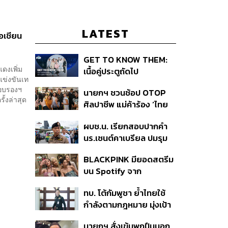
LATEST
อเชียน
GET TO KNOW THEM:
ดงเพิ่ม
เนื้อคู่ประตูถัดไป
แข่งขันเท
รอบรองฯ
นายกฯ ชวนช้อป OTOP
้งล่าสุด
ศิลปาชีพ แม่ค้าร้อง ‘ไทย
ช่วยไทย พลัส’ สุดยอด
ผบช.น. เรียกสอบปากคำ
ถามมีต่อไหม นายกฯ ตอบ
นร.เซนต์คาเบรียล ปมรุม
‘เดี๋ยวจะพยายาม’
ทำร้ายเพื่อน-ใช้ปืนขู่ สั่ง
BLACKPINK มียอดสตรีม
ดำเนินคดีแล้ว
บน Spotify จาก
ประเทศไทยสูงถึง 536 ล้าน
ทบ. โต้กัมพูชา ย้ำไทยใช้
ครั้ง ตลอด 10 ปีที่ผ่านมา
กำลังตามกฎหมาย มุ่งเป้า
หมายทางทหาร ชี้ความเสีย
นายกฯ สั่งเข้มพกปืนนอก