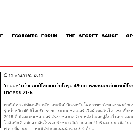
E
ECONOMIC FORUM
THE SECRET SAUCE​
OP
19 พฤษภาคม 2019
‘เทนนิส’ คว้าแชมป์โลกเทควันโดรุ่น 49 กก. หลังชนะอดีตแชมป์โอล
ขาดลอย 21-6
พาณิภัค วงศ์พัฒนกิจ หรือ ‘เทนนิส’ นักเทควันโดสาวชาวไทย ผงาดคว้า
รุ่นน้ำหนัก 49 กิโลกรัม รายการแมนเชสเตอร์ เวิลด์ เทควันโด แชมเปี้ยนช
2019 ที่เมืองแมนเชสเตอร์ สหราชอาณาจักร หลังไล่เตะอู๋จิ้งอวี้ เจ้าของ
โอลิมปิก 2 สมัยจากจีนในรอบชิงชนะเลิศขาดลอย 21-6 คะแนน เมื่อวันเส
พ.ค.) ที่ผ่านมา เทนนิสทำคะแนนนำห่าง 8-0 ตั้ง...