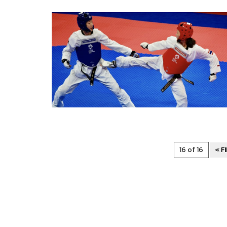
16 of 16
« F