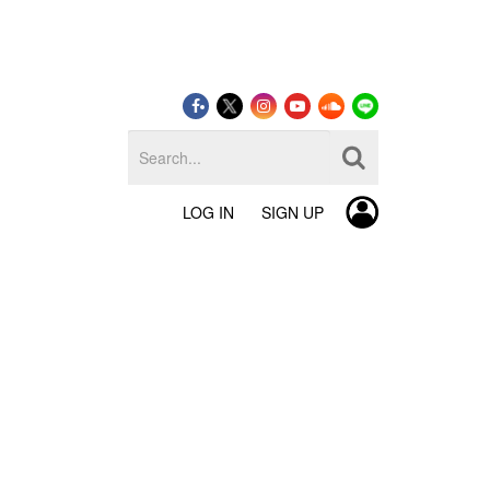
LOG IN
SIGN UP