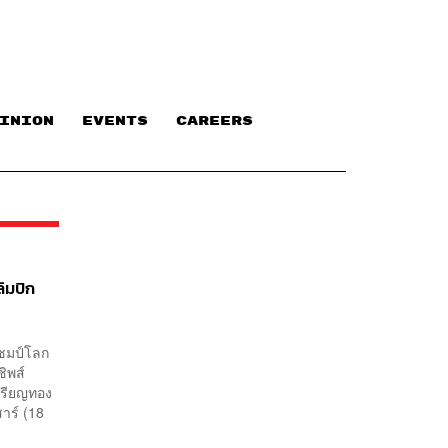
INION
EVENTS
CAREERS
ิมปิก
แชมป์โลก
ิพส์
เหรียญทอง
าร์ (18