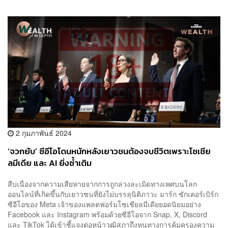
2 กุมภาพันธ์ 2024
‘จวกยับ’ ซีอีโอโดนหนักหลังเยาวชนต้องจบชีวิตเพราะโซเชีย
ลมีเดีย และ AI ยิ่งซ้ำเติม
สืบเนื่องจากความเสียหายจากการถูกล่วงละเมิดทางเพศบนโลก
ออนไลน์ที่เกิดขึ้นกับเยาวชนที่ยังไม่บรรลุนิติภาวะ มาร์ก ซักเคอร์เบิร์ก
ซีอีโอของ Meta เจ้าของแพลตฟอร์มโซเชียลมีเดียยอดนิยมอย่าง
Facebook และ Instagram พร้อมด้วยซีอีโอจาก Snap, X, Discord
และ TikTok ได้เข้าชี้แจงต่อหน้าวุฒิสภาถึงหนทางการคุ้มครองความ