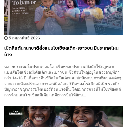
5 กุมภาพันธ์ 2026
เปิดลิสต์นานาชาติสั่งแบนโซเชียลเด็ก-เยาวชน มีประเทศไหน
บ้าง
หลายประเทศในประชาคมโลกเริ่มทยอยประกาศบังคับใช้กฎหมาย
แบนสื่อโซเชียลมีเดียเด็กและเยาวชน ซึ่งส่วนใหญ่อยู่ในช่วงอายุที่ต่ำ
กว่า 14-16 ปี เพื่อทวงคืนชีวิตในวัยเด็กและปกป้องสุขภาพจิตของเด็กๆ
จากภาวะซึมเศร้าและการเสพติดอัลกอริทึมของโซเชียลมีเดีย รวมถึง
ปัญหาอาชญากรรมไซเบอร์ที่รุนแรงขึ้น โดยมาตรการนี้ไม่ใช่เพียงแค่
การห้ามเล่นโซเชียลมีเดีย แต่คือการบีบให้ยักษ...