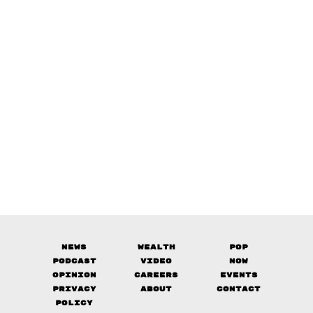
News
Wealth
Pop
Podcast
Video
Now
Opinion
Careers
Events
Privacy
About
Contact
Policy