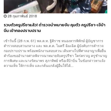
28 กุมภาพันธ์ 2018
รวบตัวครูปรีชาแล้ว! ตำรวจนำหมายจับ คุมตัว ครูปรีชา-เจ๊บ้า
บิ่น เข้ากองปราบปราม
เช้าวันนี้ (28 ก.พ. 61) พล.ต.ท. ฐิติราช หนองหารพิทักษ์ ผู้บัญชาการ
ตำรวจสอบสวนกลาง และ พล.ต.ต. ไมตรี ฉิมเฉิด ผู้บังคับการตำรวจ
กองปราบปราม พร้อมพนักงานสอบสวน เดินทางไปที่ศาลอาญาเพื่อยื่น
คำร้องขออำนาจศาลพิจารณาหมายจับครูปรีชา ใคร่ครวญ ครูชำนาญ
การพิเศษ และนางรัตนาพร สุภาทิพย์ หรือเจ๊บ้าบิ่น ในข้อกล่าวหาแจ้ง
ความเท็จ ให้การเท็จ และกลั่นแกล้งผู้อื่นให้ได้...