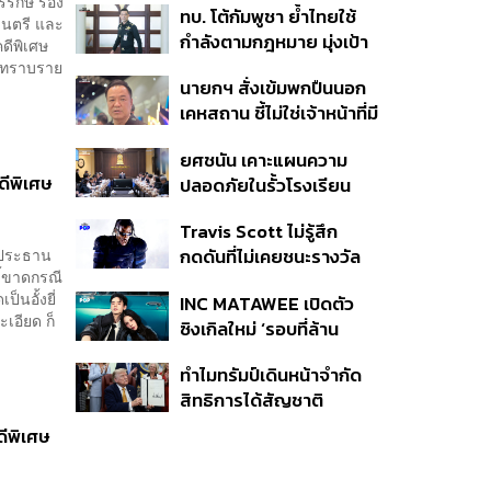
ีรักษ์ รอง
ทบ. โต้กัมพูชา ย้ำไทยใช้
ครั้ง ตลอด 10 ปีที่ผ่านมา
มนตรี และ
กำลังตามกฎหมาย มุ่งเป้า
ดีพิเศษ
หมายทางทหาร ชี้ความเสีย
ได้ทราบราย
นายกฯ สั่งเข้มพกปืนนอก
หายไทยไม่อาจลบด้วย
เคหสถาน ชี้ไม่ใช่เจ้าหน้าที่มี
ข้อมูลบิดเบือน
โทษอุกฉกรรจ์ ปืนถูกขโมย
ยศชนัน เคาะแผนความ
ก่อเหตุ เจ้าของร่วมรับผิด
ดีพิเศษ
ปลอดภัยในรั้วโรงเรียน
90 วัน ส่งนักสุขภาพจิต
Travis Scott ไม่รู้สึก
ดูแล-คุมเข้มคัดกรองสิ่ง
องประธาน
กดดันที่ไม่เคยชนะรางวัล
ผิดกฎหมาย
ี้ขาดกรณี
แกรมมี่ แม้มีชื่อเข้าชิงมา
นอั้งยี่
INC MATAWEE เปิดตัว
แล้ว 10 ครั้ง
ะเอียด ก็
ซิงเกิลใหม่ ‘รอบที่ล้าน
(Loop)’ ที่ได้ เน PERSES
ทำไมทรัมป์เดินหน้าจำกัด
มาแสดงในมิวสิกวิดีโอ
สิทธิการได้สัญชาติ
อเมริกันโดยกำเนิดอีกครั้ง
ดีพิเศษ
แม้ศาลสูงสุดเคยตัดสิน
คัดค้าน