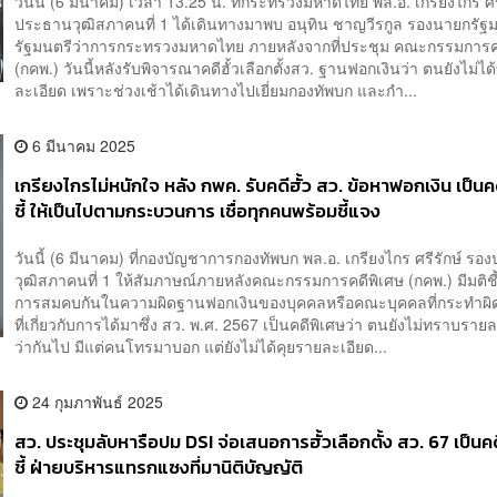
วันนี้ (6 มีนาคม) เวลา 13.25 น. ที่กระทรวงมหาดไทย พล.อ. เกรียงไกร ศร
ประธานวุฒิสภาคนที่ 1 ได้เดินทางมาพบ อนุทิน ชาญวีรกูล รองนายกรัฐ
รัฐมนตรีว่าการกระทรวงมหาดไทย ภายหลังจากที่ประชุม คณะกรรมการค
(กคพ.) วันนี้หลังรับพิจารณาคดีฮั้วเลือกตั้งสว. ฐานฟอกเงินว่า ตนยังไม่
ละเอียด เพราะช่วงเช้าได้เดินทางไปเยี่ยมกองทัพบก และกำ...
6 มีนาคม 2025
เกรียงไกรไม่หนักใจ หลัง กพค. รับคดีฮั้ว สว. ข้อหาฟอกเงิน เป็นค
ชี้ ให้เป็นไปตามกระบวนการ เชื่อทุกคนพร้อมชี้แจง
วันนี้ (6 มีนาคม) ที่กองบัญชาการกองทัพบก พล.อ. เกรียงไกร ศรีรักษ์ ร
วุฒิสภาคนที่ 1 ให้สัมภาษณ์ภายหลังคณะกรรมการคดีพิเศษ (กคพ.) มีมติช
การสมคบกันในความผิดฐานฟอกเงินของบุคคลหรือคณะบุคคลที่กระทำผิดเป็
ที่เกี่ยวกับการได้มาซึ่ง สว. พ.ศ. 2567 เป็นคดีพิเศษว่า ตนยังไม่ทราบรายล
ว่ากันไป มีแต่คนโทรมาบอก แต่ยังไม่ได้คุยรายละเอียด...
24 กุมภาพันธ์ 2025
สว. ประชุมลับหารือปม DSI จ่อเสนอการฮั้วเลือกตั้ง สว. 67 เป็นค
ชี้ ฝ่ายบริหารแทรกแซงที่มานิติบัญญัติ