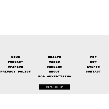
News
Wealth
Pop
Podcast
Video
Now
Opinion
Careers
Events
Privacy Policy
About
Contact
FOR ADVERTISING
MEMBERSHIP