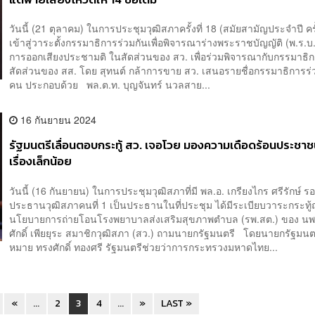
วันนี้ (21 ตุลาคม) ในการประชุมวุฒิสภาครั้งที่ 18 (สมัยสามัญประจำปี ครั้
เข้าสู่วาระตั้งกรรมาธิการร่วมกันเพื่อพิจารณาร่างพระราชบัญญัติ (พ.ร.บ.
การออกเสียงประชามติ ในสัดส่วนของ สว. เพื่อร่วมพิจารณากับกรรมาธิ
สัดส่วนของ สส. โดย สุทนต์ กล้าการขาย สว. เสนอรายชื่อกรรมาธิการร่
คน ประกอบด้วย พล.ต.ท. บุญจันทร์ นวลสาย...
16 กันยายน 2024
รัฐมนตรีเลื่อนตอบกระทู้ สว. เจอโวย มองความเดือดร้อนประชาช
เรื่องเล็กน้อย
วันนี้ (16 กันยายน) ในการประชุมวุฒิสภาที่มี พล.อ. เกรียงไกร ศรีรักษ์ ร
ประธานวุฒิสภาคนที่ 1 เป็นประธานในที่ประชุม ได้มีระเบียบวาระกระทู้ถ
นโยบายการถ่ายโอนโรงพยาบาลส่งเสริมสุขภาพตำบล (รพ.สต.) ของ นพ
ศักดิ์ เพียยุระ สมาชิกวุฒิสภา (สว.) ถามนายกรัฐมนตรี โดยนายกรัฐมนต
หมาย ทรงศักดิ์ ทองศรี รัฐมนตรีช่วยว่าการกระทรวงมหาดไทย...
«
...
2
3
4
...
»
LAST »