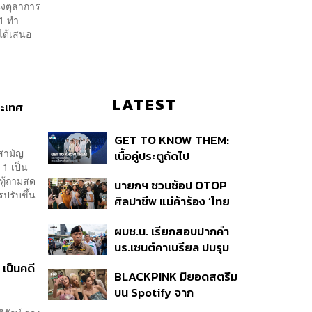
่งตุลาการ
 1 ทำ
ได้เสนอ
LATEST
ระเทศ
GET TO KNOW THEM:
ยสามัญ
เนื้อคู่ประตูถัดไป
 1 เป็น
ทู้ถามสด
นายกฯ ชวนช้อป OTOP
ปรับขึ้น
ศิลปาชีพ แม่ค้าร้อง ‘ไทย
ช่วยไทย พลัส’ สุดยอด
ผบช.น. เรียกสอบปากคำ
ถามมีต่อไหม นายกฯ ตอบ
นร.เซนต์คาเบรียล ปมรุม
‘เดี๋ยวจะพยายาม’
ทำร้ายเพื่อน-ใช้ปืนขู่ สั่ง
เป็นคดี
BLACKPINK มียอดสตรีม
ดำเนินคดีแล้ว
บน Spotify จาก
ประเทศไทยสูงถึง 536 ล้าน