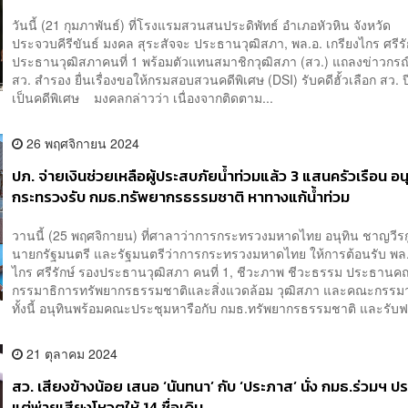
วันนี้ (21 กุมภาพันธ์) ที่โรงแรมสวนสนประดิพัทธ์ อำเภอหัวหิน จังหวัด
ประจวบคีรีขันธ์ มงคล สุระสัจจะ ประธานวุฒิสภา, พล.อ. เกรียงไกร ศรีรั
ประธานวุฒิสภาคนที่ 1 พร้อมตัวแทนสมาชิกวุฒิสภา (สว.) แถลงข่าวกรณี
สว. สำรอง ยื่นเรื่องขอให้กรมสอบสวนคดีพิเศษ (DSI) รับคดีฮั้วเลือก สว. 
เป็นคดีพิเศษ มงคลกล่าวว่า เนื่องจากติดตาม...
26 พฤศจิกายน 2024
ปภ. จ่ายเงินช่วยเหลือผู้ประสบภัยน้ำท่วมแล้ว 3 แสนครัวเรือน อนุ
กระทรวงรับ กมธ.ทรัพยากรธรรมชาติ หาทางแก้น้ำท่วม
วานนี้ (25 พฤศจิกายน) ที่ศาลาว่าการกระทรวงมหาดไทย อนุทิน ชาญวีรก
นายกรัฐมนตรี และรัฐมนตรีว่าการกระทรวงมหาดไทย ให้การต้อนรับ พล.อ
ไกร ศรีรักษ์ รองประธานวุฒิสภา คนที่ 1, ชีวะภาพ ชีวะธรรม ประธาน
กรรมาธิการทรัพยากรธรรมชาติและสิ่งแวดล้อม วุฒิสภา และคณะกรร
ทั้งนี้ อนุทินพร้อมคณะประชุมหารือกับ กมธ.ทรัพยากรธรรมชาติ และรับฟ.
21 ตุลาคม 2024
สว. เสียงข้างน้อย เสนอ ‘นันทนา’ กับ ‘ประภาส’ นั่ง กมธ.ร่วมฯ ป
แต่พ่ายเสียงโหวตให้ 14 ชื่อเดิม