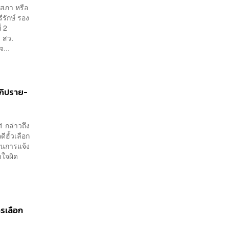
ิสภา หรือ
รักษ์ รอง
่ 2
ง สว.
...
อภิปราย-
1 กล่าวถึง
ีฮั้วเลือก
นินการแจ้ง
าใจผิด
ารเลือก