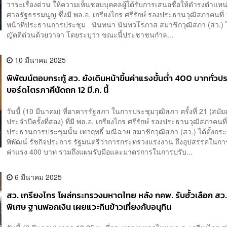
วาระเรื่องด่วน ให้ความเห็นชอบบุคคลผู้ได้รับการเสนอชื่อให้ดำรงตำแหน
ศาลรัฐธรรมนูญ ซึ่งมี พล.อ. เกรียงไกร ศรีรักษ์ รองประธานวุฒิสภาคนที่
หน้าที่ประธานการประชุม นันทนา นันทวโรภาส สมาชิกวุฒิสภา (สว.) 
ญัตติด่วนด้วยวาจา โดยระบุว่า ขณะนี้ประชาชนกำล...
10 มีนาคม 2025
พิพัฒน์ตอบกระทู้ สว. ยังเดินหน้าขึ้นค่าแรงขั้นต่ำ 400 บาททั่วป
บอร์ดไตรภาคีนัดถก 12 มี.ค. นี้
วันนี้ (10 มีนาคม) ที่อาคารรัฐสภา ในการประชุมวุฒิสภา ครั้งที่ 21 (สมั
ประจำปีครั้งที่สอง) ที่มี พล.อ. เกรียงไกร ศรีรักษ์ รองประธานวุฒิสภาคนที่
ประธานการประชุมนั้น เทวฤทธิ์ มณีฉาย สมาชิกวุฒิสภา (สว.) ได้ตั้งกระ
พิพัฒน์ รัชกิจประการ รัฐมนตรีว่าการกระทรวงแรงงาน ถึงอุปสรรคในการ
ค่าแรง 400 บาท รวมถึงแผนรับมือและมาตรการในการปรับ...
6 มีนาคม 2025
สว. เกรียงไกร โผล่กระทรวงมหาดไทย หลัง กคพ. รับฮั้วเลือก สว. 
พิเศษ ฐานฟอกเงิน เผยแวะกินข้าวเที่ยงกับอนุทิน