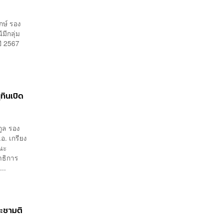
กษ์ รอง
มีกลุ่ม
ปี 2567
ทินเปิด
ูล รอง
. เกรียง
คณะ
มาธิการ
..
ระชามติ