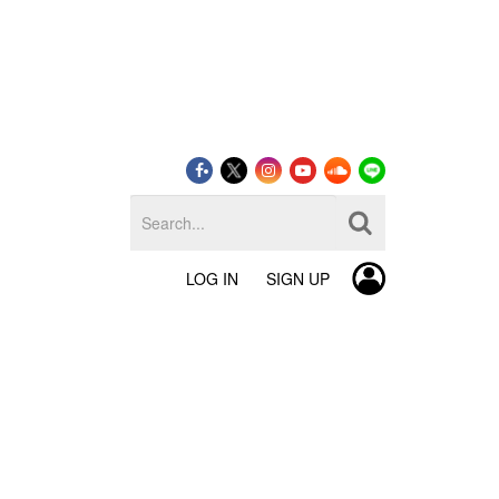
LOG IN
SIGN UP