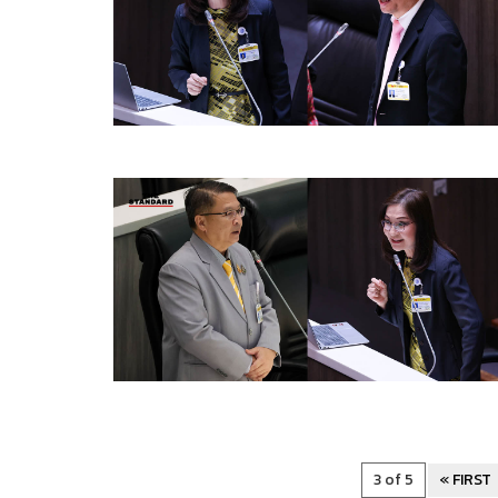
3 of 5
« FIRST