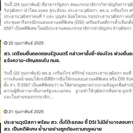
วันนี้ (24 กุมภาพันธ์) ที่อาคารรัฐสภา คณะกรรมาธิการวิสามัญกิจการวุฒ
วิปวุฒิสภา นำโดย มงคล สุระสัจจะ ประธานวุฒิสภา, พล.อ. เกรียงไกร ศรี
ประธานวุฒิสภาคนที่ 1 และ บุญส่ง น้อยโสภณ รองประธานวุฒิสภา คนที
ประชุมหารือกรณีกรมสอบสวนคดีพิเศษ (DSI) เตรียมรับคดีการฮั้วเลือกตั้
2567 เป็นคดีพิเศษ โดยมีประธานคณะกรรมาธิการสามัญประจำวุฒิสภา จ
22 กุมภาพันธ์ 2025
สว. เตรียมยื่นถอดถอน​รัฐมนตรี กล่าวหาอั้งยี่-ซ่องโจร พ่วง​ยื่น
แจ้งความ​-เชิญสอบใน กมธ.​
วันนี้ (22 กุมภาพันธ์) พล.อ. เกรียงไกร ศรีรักษ์ รองประธานวุฒิสภา คนที่ 
การเดินหน้าตอบโต้กรณีที่มีการยื่นให้กรมสอบสวนคดีพิเศษ หรือ DSI รับคด
ตั้ง สว. ปี 2567 เป็นคดีพิเศษว่า​ จะให้ฝ่ายกฎหมายรวบรวมข้อมูลเพื่อดำเ
ความผู้ที่กล่าวหาทั้งภาครัฐและเอกชน​ ฐานทำให้วุฒิสภาเสียหาย ถูกเข้
และในส่วนของกรรมาธิก...
21 กุมภาพันธ์ 2025
ประธานวุฒิสภา พร้อม สว. ตั้งโต๊ะแถลง ชี้ DSI ไม่มีอำนาจสอบก
สว. เป็นคดีพิเศษ ย้ำมาอย่างถูกต้องตามกฎหมาย