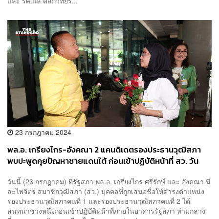
และ รศ.แล ดิลกวิทยรั...
23 กรกฎาคม 2024
พล.อ. เกรียงไกร-อังคณา 2 แคนดิเดตรองประธานวุฒิสภา
พบปะพูดคุยปัญหาชายแดนใต้ ก่อนเข้าปฏิบัติหน้าที่ สว. วัน
แรก
วันนี้ (23 กรกฎาคม) ที่รัฐสภา พล.อ. เกรียงไกร ศรีรักษ์ และ อังคณา นี
ละไพจิตร สมาชิกวุฒิสภา (สว.) บุคคลที่ถูกเสนอชื่อให้ดำรงตำแหน่ง
รองประธานวุฒิสภาคนที่ 1 และรองประธานวุฒิสภาคนที่ 2 ได้
สนทนาช่วงหนึ่งก่อนเข้าปฏิบัติหน้าที่ภายในอาคารรัฐสภา ท่ามกลาง