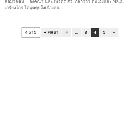
สื่อมวลชน อังคณา นีละไพจิตร สว. กล่าวว่า ตนเองและ พล.อ.
เกรียงไกร ได้พูดคุยถึงเรื่องสถ...
4 of 5
« FIRST
«
...
3
4
5
»