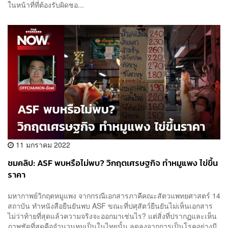
ในหน้าที่ที่ต้องรับผิดชอ...
11 มกราคม 2022
ชมคลิป: ASF พบหรือไม่พบ? วิกฤตเศรษฐกิจ ทำหมูแพง ไข่ขึ้น
ราคา
มหากาพย์วิกฤตหมูแพง จากกรณีเอกสารภาคีคณะสัตวแพทยศาสตร์ 14
สถาบัน ทำหนังสือยืนยันพบ ASF ขณะที่ปศุสัตว์ยืนยันไม่เห็นเอกสาร
ไม่ว่าท้ายที่สุดแล้วความจริงจะออกมาเช่นไร? แต่สิ่งที่ปรากฏและเห็น
ภาพชัดที่สุดคือจำนวนหมูเป็นในไทยนั้น ลดลงจากการเป็นโรคอย่างมี