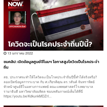
13 มกราคม 2022
ชมคลิป: เปิดข้อมูลศูนย์จีโนมฯ โอกาสสูงโควิดเป็นโรคประจำ
ถิ่น
สธ. ประกาศจะทำให้โควิดจะเป็นโรคประจำถิ่นปีนี้ทำได้จริงหรือ?
ลองเปิดข้อมูลการระบาด กับ ศ.เกียรติคุณ ดร.วสันต์ จันทราทิตย์
หัวหน้าศูนย์จีโนมทางการแพทย์ คณะแพทยศาสตร์โรงพยาบาล
รามาธิบดี มหาวิทยาลัยมหิดล ชมบทสัมภาษณ์เต็มได้ที่นี่
https://youtu.be/KdkunkMDZrI...