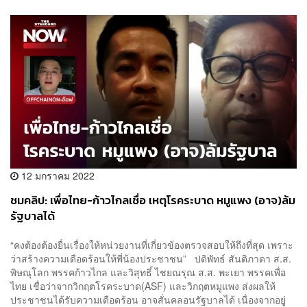
12 มกราคม 2022
ชมคลิป: เพื่อไทย-ก้าวไกลเชื่อ เหตุโรคระบาด หมูแพง (อาจ)ล้ม
รัฐบาลได้
“คงต้องต้องยื่นเรื่องให้หน่วยงานที่เกี่ยวข้องตรวจสอบให้ถึงที่สุด เพราะ
ว่าสร้างความเดือดร้อนให้พี่น้องประชาชน” ปดิพัทธ์ สันติภาดา ส.ส.
พิษณุโลก พรรคก้าวไกล และวิสุทธิ์ ไชยณรุณ ส.ส. พะเยา พรรคเพื่อ
ไทย เชื่อว่าจากวิกฤตโรคระบาด(ASF) และวิกฤตหมูแพง ส่งผลให้
ประชาชนได้รับความเดือดร้อน อาจสั่นคลอนรัฐบาลได้ เนื่องจากอยู่