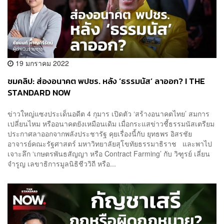
19 มกราคม 2022
ชมคลิป: ส่องอนาคต พปชร. หลัง ‘ธรรมนัส’ ลาออก? I THE
STANDARD NOW
ข่าวใหญ่แซงประเด็นอดีต 4 กุมาร เปิดตัว ‘สร้างอนาคตไทย’ สมการ
เปลี่ยนไหม หรืออนาคตยังเหมือนเดิม เมื่อกระแสข่าวชี้ธรรมนัสเตรียม
ประกาศลาออกจากพลังประชารัฐ คุยเรื่องนี้กับ ยุทธพร อิสรชัย
อาจารย์คณะรัฐศาสตร์ มหาวิทยาลัยสุโขทัยธรรมาธิราช และพาไป
เจาะลึก ‘เกษตรพันธสัญญา หรือ Contract Farming’ กับ วิฑูรย์ เลี่ยน
จำรูญ เลขาธิการมูลนิธิชีววิถี หรือ...