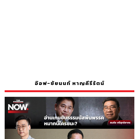
อ๊อฟ-ชัยนนท์ หาญคีรีรัตน์