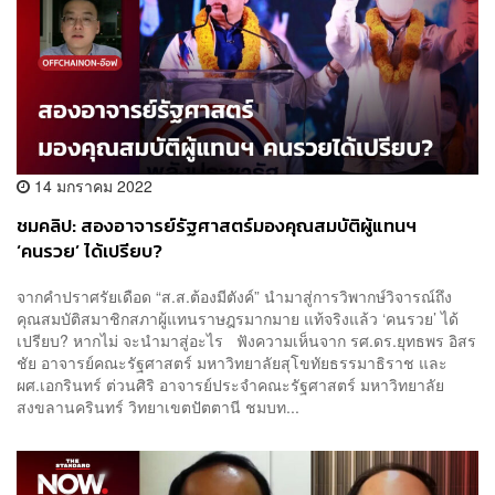
14 มกราคม 2022
ชมคลิป: สองอาจารย์รัฐศาสตร์มองคุณสมบัติผู้แทนฯ
‘คนรวย’ ได้เปรียบ?
จากคำปราศรัยเดือด “ส.ส.ต้องมีตังค์” นำมาสู่การวิพากษ์วิจารณ์ถึง
คุณสมบัติสมาชิกสภาผู้แทนราษฎรมากมาย แท้จริงแล้ว ‘คนรวย’ ได้
เปรียบ? หากไม่ จะนำมาสู่อะไร ฟังความเห็นจาก รศ.ดร.ยุทธพร อิสร
ชัย อาจารย์คณะรัฐศาสตร์ มหาวิทยาลัยสุโขทัยธรรมาธิราช และ
ผศ.เอกรินทร์ ต่วนศิริ อาจารย์ประจำคณะรัฐศาสตร์ มหาวิทยาลัย
สงขลานครินทร์ วิทยาเขตปัตตานี ชมบท...