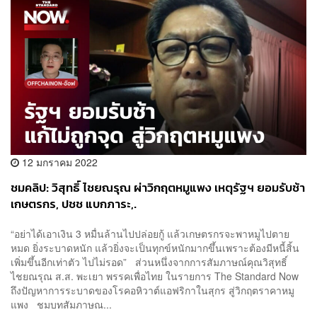
12 มกราคม 2022
ชมคลิป: วิสุทธิ์ ไชยณรุณ ผ่าวิกฤตหมูแพง เหตุรัฐฯ ยอมรับช้า
เกษตรกร, ปชช แบกภาระ,.
“อย่าได้เอาเงิน 3 หมื่นล้านไปปล่อยกู้ แล้วเกษตรกรจะพาหมูไปตาย
หมด ยิ่งระบาดหนัก แล้วยิ่งจะเป็นทุกข์หนักมากขึ้นเพราะต้องมีหนี้สิ้น
เพิ่มขึ้นอีกเท่าตัว ไปไม่รอด” ส่วนหนึ่งจากการสัมภาษณ์คุณวิสุทธิ์
ไชยณรุณ ส.ส. พะเยา พรรคเพื่อไทย ในรายการ The Standard Now
ถึงปัญหาการระบาดของโรคอหิวาต์แอฟริกาในสุกร สู่วิกฤตราคาหมู
แพง ชมบทสัมภาษณ...